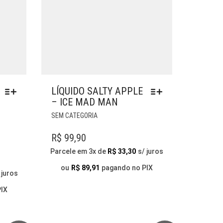
LÍQUIDO SALTY APPLE
– ICE MAD MAN
ESTE
SEM CATEGORIA
PRODUTO
TEM
R$
99,90
VÁRIAS
Parcele em 3x de
R$
33,30
s/ juros
VARIANTES.
AS
ou
R$
89,91
pagando no PIX
 juros
OPÇÕES
PODEM
PIX
SER
ESCOLHIDAS
NA