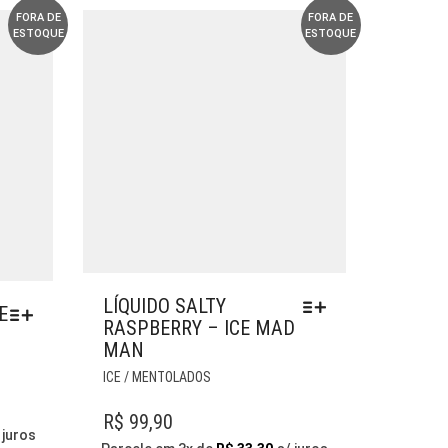
PÁGINA
FORA DE
FORA DE
ESTOQUE
ESTOQUE
DO
PRODUTO
LÍQUIDO SALTY
E
RASPBERRY – ICE MAD
MAN
ESTE
ICE / MENTOLADOS
PRODUTO
TEM
R$
99,90
VÁRIAS
 juros