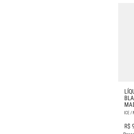
LÍQ
BLA
MA
ICE 
R$
9