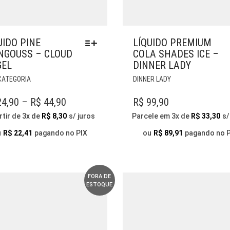
UIDO PINE
LÍQUIDO PREMIUM
GOUSS – CLOUD
COLA SHADES ICE –
GEL
DINNER LADY
ESTE
ESTE
CATEGORIA
DINNER LADY
PRODUTO
PRODUTO
TEM
TEM
PRICE
4,90
–
R$
44,90
R$
99,90
VÁRIAS
VÁRIAS
RANGE:
rtir de 3x de
R$
8,30
s/ juros
Parcele em 3x de
R$
33,30
s/
VARIANTES.
VARIANTES.
R$ 24,90
AS
AS
u
R$
22,41
pagando no PIX
ou
R$
89,91
pagando no 
OPÇÕES
THROUGH
OPÇÕES
PODEM
PODEM
R$ 44,90
SER
SER
ESCOLHIDAS
ESCOLHIDAS
FORA DE
ESTOQUE
NA
NA
PÁGINA
PÁGINA
DO
DO
PRODUTO
PRODUTO