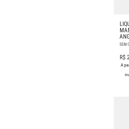
LIQ
MAN
AN
SEM 
R$
2
A pa
o