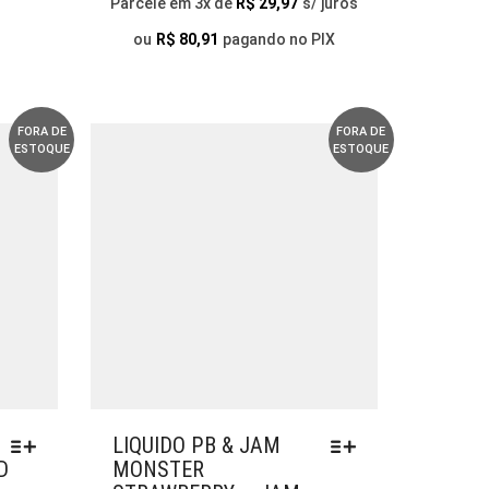
Parcele em 3x de
R$
29,97
s/ juros
AS
OPÇÕES
ou
R$
80,91
pagando no PIX
PODEM
SER
ESCOLHIDAS
NA
FORA DE
FORA DE
ESTOQUE
ESTOQUE
PÁGINA
DO
PRODUTO
LIQUIDO PB & JAM
D
MONSTER