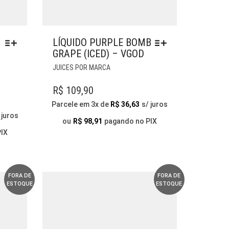
LÍQUIDO PURPLE BOMB
GRAPE (ICED) – VGOD
ESTE
JUICES POR MARCA
PRODUTO
TEM
R$
109,90
VÁRIAS
Parcele em 3x de
R$
36,63
s/ juros
VARIANTES.
 juros
AS
ou
R$
98,91
pagando no PIX
OPÇÕES
PIX
PODEM
SER
ESCOLHIDAS
NA
FORA DE
FORA DE
ESTOQUE
ESTOQUE
PÁGINA
DO
PRODUTO