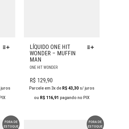
LÍQUIDO ONE HIT
WONDER – MUFFIN
MAN
ESTE
ONE HIT WONDER
PRODUTO
TEM
R$
129,90
VÁRIAS
 juros
Parcele em 3x de
R$
43,30
s/ juros
VARIANTES.
AS
PIX
ou
R$
116,91
pagando no PIX
OPÇÕES
PODEM
SER
ESCOLHIDAS
FORA DE
FORA DE
ESTOQUE
ESTOQUE
NA