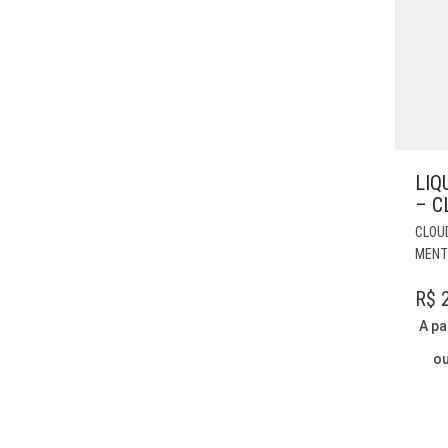
LIQ
– C
CLOU
MENT
R$
2
A pa
o