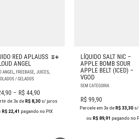
UIDO RED APLAUSS
LÍQUIDO SALT NIC –
LOUD ANGEL
APPLE BOMB SOUR
APPLE BELT (ICED) –
ESTE
,
,
,
D ANGEL
FREEBASE
JUICES
VGOD
PRODUTO
OLADOS / GELADOS
TEM
ESTE
SEM CATEGORIA
VÁRIAS
PRODUTO
PRICE
4,90
–
R$
44,90
VARIANTES.
TEM
R$
99,90
RANGE:
rtir de 3x de
R$
8,30
s/ juros
AS
VÁRIAS
Parcele em 3x de
R$
33,30
s/
R$ 24,90
OPÇÕES
VARIANTES.
u
R$
22,41
pagando no PIX
THROUGH
PODEM
AS
ou
R$
89,91
pagando no 
SER
OPÇÕES
R$ 44,90
ESCOLHIDAS
PODEM
NA
SER