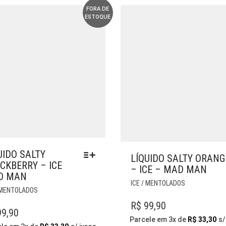
PÁGINA
ESCOLHIDAS
FORA DE
ESTOQUE
DO
NA
PRODUTO
PÁGINA
DO
PRODUTO
UIDO SALTY
LÍQUIDO SALTY ORANG
CKBERRY – ICE
– ICE – MAD MAN
D MAN
ESTE
ICE / MENTOLADOS
ESTE
/ MENTOLADOS
PRODUTO
PRODUTO
TEM
R$
99,90
TEM
9,90
VÁRIAS
VÁRIAS
Parcele em 3x de
R$
33,30
s/
VARIANTES.