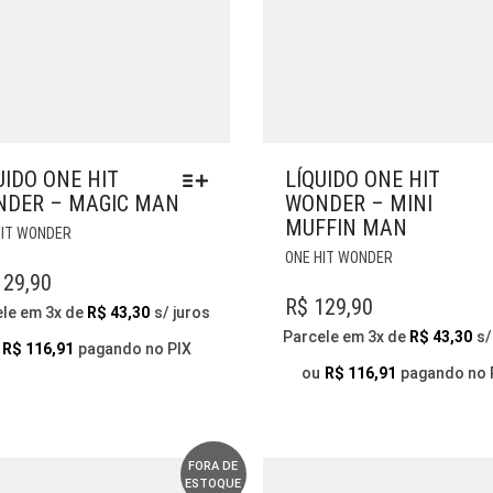
UIDO ONE HIT
LÍQUIDO ONE HIT
DER – MAGIC MAN
WONDER – MINI
MUFFIN MAN
ESTE
HIT WONDER
PRODUTO
ESTE
ONE HIT WONDER
TEM
PRODUTO
29,90
VÁRIAS
TEM
R$
129,90
ele em 3x de
R$
43,30
s/ juros
VARIANTES.
VÁRIAS
Parcele em 3x de
R$
43,30
s/
AS
VARIANTES.
R$
116,91
pagando no PIX
OPÇÕES
AS
ou
R$
116,91
pagando no 
PODEM
OPÇÕES
SER
PODEM
ESCOLHIDAS
SER
NA
ESCOLHIDAS
FORA DE
ESTOQUE
PÁGINA
NA