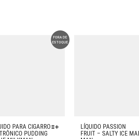
OPÇÕES
PODEM
PODEM
SER
SER
ESCOLHIDAS
ESCOLHIDAS
NA
NA
PÁGINA
PÁGINA
DO
FORA DE
ESTOQUE
DO
PRODUTO
PRODUTO
UIDO PARA CIGARRO
LÍQUIDO PASSION
TRÔNICO PUDDING
FRUIT – SALTY ICE MA