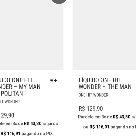
DO
PÁGINA
PRODUTO
DO
PRODUTO
UIDO ONE HIT
LÍQUIDO ONE HIT
DER – MY MAN
WONDER – THE MAN
POLITAN
ESTE
ONE HIT WONDER
ESTE
PRODUTO
HIT WONDER
PRODUTO
TEM
R$
129,90
TEM
VÁRIAS
29,90
Parcele em 3x de
R$
43,30
s/
VÁRIAS
VARIANTES.
ele em 3x de
R$
43,30
s/ juros
VARIANTES.
AS
ou
R$
116,91
pagando no 
AS
OPÇÕES
R$
116,91
pagando no PIX