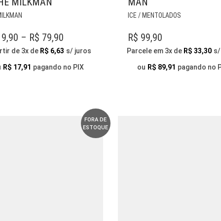
HE MILKMAN
MAN
ESTE
ESTE
MILKMAN
ICE / MENTOLADOS
PRODUTO
PRODUTO
TEM
TEM
PRICE
9,90
–
R$
79,90
R$
99,90
VÁRIAS
VÁRIAS
RANGE:
rtir de 3x de
R$
6,63
s/ juros
Parcele em 3x de
R$
33,30
s/
VARIANTES.
VARIANTES.
R$ 19,90
AS
AS
u
R$
17,91
pagando no PIX
ou
R$
89,91
pagando no 
OPÇÕES
THROUGH
OPÇÕES
PODEM
PODEM
R$ 79,90
SER
SER
ESCOLHIDAS
ESCOLHIDA
NA
NA
FORA DE
ESTOQUE
PÁGINA
PÁGINA
DO
DO
PRODUTO
PRODUTO