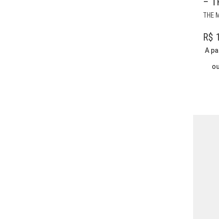
– T
THE 
R$
1
A pa
o