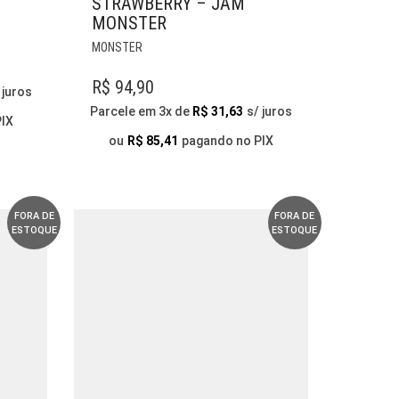
STRAWBERRY – JAM
MONSTER
ESTE
MONSTER
PRODUTO
TEM
R$
94,90
 juros
VÁRIAS
Parcele em 3x de
R$
31,63
s/ juros
VARIANTES.
PIX
AS
ou
R$
85,41
pagando no PIX
OPÇÕES
PODEM
S
SER
ESCOLHIDAS
FORA DE
FORA DE
ESTOQUE
ESTOQUE
NA
PÁGINA
DO
PRODUTO