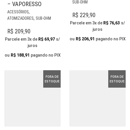
ESTE
SUB-OHM
– VAPORESSO
PRODUTO
ESTE
,
ACESSÓRIOS
TEM
R$
229,90
PRODUTO
,
ATOMIZADORES
SUB-OHM
VÁRIAS
TEM
Parcele em 3x de
R$
76,63
s/
VARIANTES.
VÁRIAS
juros
R$
209,90
AS
VARIANTES.
OPÇÕES
ou
R$
206,91
pagando no PIX
Parcele em 3x de
R$
69,97
s/
AS
PODEM
juros
OPÇÕES
SER
PODEM
ou
R$
188,91
pagando no PIX
ESCOLHIDAS
SER
NA
ESCOLHIDAS
PÁGINA
NA
DO
FORA DE
FORA DE
PÁGINA
ESTOQUE
ESTOQUE
PRODUTO
DO
PRODUTO