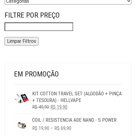
FILTRE POR PREÇO
Limpar Filtros
EM PROMOÇÃO
KIT COTTON TRAVEL SET (ALGODÃO + PINÇA
+ TESOURA) - HELLVAPE
O
O
R$
49,90
R$
19,90
PREÇO
PREÇO
COIL / RESISTENCIA ADE NANO - S POWER
ORIGINAL
ATUAL
PRICE
ERA:
É:
R$
19,90
–
R$
69,90
RANGE:
R$ 49,90.
R$ 19,90.