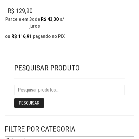
PRODUTO
TEM
R$
129,90
VÁRIAS
Parcele em 3x de
R$
43,30
s/
VARIANTES.
juros
AS
OPÇÕES
ou
R$
116,91
pagando no PIX
PODEM
SER
ESCOLHIDAS
NA
PESQUISAR PRODUTO
PÁGINA
DO
PRODUTO
PESQUISAR
FILTRE POR CATEGORIA