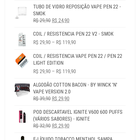
R$ 19,90
TUBO DE VIDRO REPOSIÇÃO VAPE PEN 22 -
THROUGH
SMOK
R$ 69,90
O
O
R$
29,90
R$
24,90
PREÇO
PREÇO
COIL / RESISTENCIA PEN 22 V2 - SMOK
ORIGINAL
ATUAL
PRICE
ERA:
É:
R$
29,90
–
R$
119,90
RANGE:
R$ 29,90.
R$ 24,90.
R$ 29,90
COIL / RESISTENCIA VAPE PEN 22 / PEN 22
THROUGH
LIGHT EDITION
R$ 119,90
PRICE
R$
29,90
–
R$
119,90
RANGE:
R$ 29,90
ALGODÃO COTTON BACON - BY WINCK 'N'
THROUGH
VAPE VERSION 2.0
R$ 119,90
O
O
R$
39,90
R$
29,90
PREÇO
PREÇO
POD DESCARTAVEL IGNITE V600 600 PUFFS
ORIGINAL
ATUAL
(VÁRIOS SABORES) - IGNITE
ERA:
É:
O
O
R$
32,90
R$ 39,90.
R$
29,90
R$ 29,90.
PREÇO
PREÇO
E-LÍQUIDO TOBACCO MENTHOL SAMPA
ORIGINAL
ATUAL