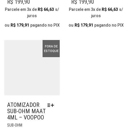
R$
199,90
R$
199,90
VÁRIAS
VÁRIAS
Parcele em 3x de
R$
66,63
s/
Parcele em 3x de
R$
66,63
s/
VARIANTES.
VARIANTES.
juros
juros
AS
AS
OPÇÕES
OPÇÕES
ou
R$
179,91
pagando no PIX
ou
R$
179,91
pagando no PIX
PODEM
PODEM
SER
SER
ESCOLHIDAS
ESCOLHIDAS
FORA DE
NA
NA
ESTOQUE
PÁGINA
PÁGINA
DO
DO
PRODUTO
PRODUTO
ATOMIZADOR
SUB-OHM MAAT
4ML – VOOPOO
ESTE
SUB-OHM