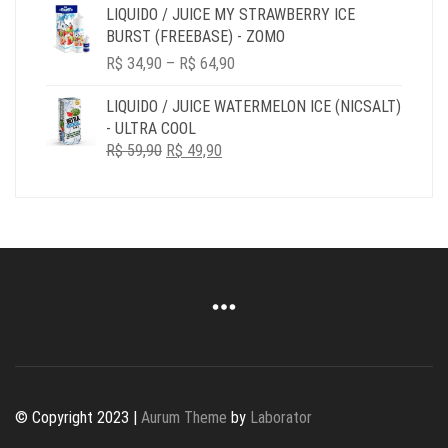
R$ 34,90
LIQUIDO / JUICE MY STRAWBERRY ICE
THROUGH
BURST (FREEBASE) - ZOMO
R$ 149,90
PRICE
R$
34,90
–
R$
64,90
RANGE:
R$ 34,90
LIQUIDO / JUICE WATERMELON ICE (NICSALT)
THROUGH
- ULTRA COOL
R$ 64,90
O
O
R$
59,90
R$
49,90
PREÇO
PREÇO
ORIGINAL
ATUAL
ERA:
É:
R$ 59,90.
R$ 49,90.
© Copyright 2023 |
Aurum Theme
by
Laborator