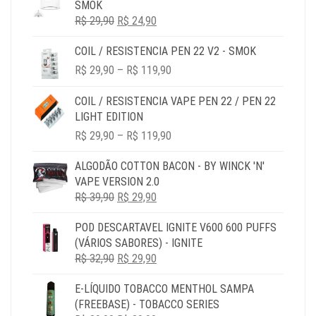
SMOK
R$ 69,90
O
O
R$
29,90
R$
24,90
PREÇO
PREÇO
COIL / RESISTENCIA PEN 22 V2 - SMOK
ORIGINAL
ATUAL
PRICE
ERA:
É:
R$
29,90
–
R$
119,90
RANGE:
R$ 29,90.
R$ 24,90.
R$ 29,90
COIL / RESISTENCIA VAPE PEN 22 / PEN 22
THROUGH
LIGHT EDITION
R$ 119,90
PRICE
R$
29,90
–
R$
119,90
RANGE:
R$ 29,90
ALGODÃO COTTON BACON - BY WINCK 'N'
THROUGH
VAPE VERSION 2.0
R$ 119,90
O
O
R$
39,90
R$
29,90
PREÇO
PREÇO
POD DESCARTAVEL IGNITE V600 600 PUFFS
ORIGINAL
ATUAL
(VÁRIOS SABORES) - IGNITE
ERA:
É:
O
O
R$
32,90
R$ 39,90.
R$
29,90
R$ 29,90.
PREÇO
PREÇO
E-LÍQUIDO TOBACCO MENTHOL SAMPA
ORIGINAL
ATUAL
(FREEBASE) - TOBACCO SERIES
ERA:
É: