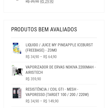
O
O
R$
39,90
R$ 32,90.
R$
29,90
R$ 29,90.
PREÇO
PREÇO
ORIGINAL
ATUAL
ERA:
É:
R$ 39,90.
R$ 29,90.
PRODUTOS BEM AVALIADOS
LIQUIDO / JUICE MY PINEAPPLE ICEBURST
(FREEBASE) - ZOMO
PRICE
R$
34,90
–
R$
64,90
RANGE:
R$ 34,90
VAPORIZADOR DE ERVAS NOKIVA 2200MAH -
THROUGH
AIRISTECH
R$ 64,90
R$
359,90
RESISTÊNCIA / COIL GTI - MESH -
VAPORESSO (TARGET 100 / 200 / 220W)
PRICE
R$
34,90
–
R$
149,90
RANGE: