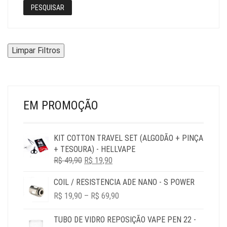
PESQUISAR
Limpar Filtros
EM PROMOÇÃO
KIT COTTON TRAVEL SET (ALGODÃO + PINÇA
+ TESOURA) - HELLVAPE
O
O
R$
49,90
R$
19,90
PREÇO
PREÇO
COIL / RESISTENCIA ADE NANO - S POWER
ORIGINAL
ATUAL
PRICE
ERA:
É:
R$
19,90
–
R$
69,90
RANGE:
R$ 49,90.
R$ 19,90.
R$ 19,90
TUBO DE VIDRO REPOSIÇÃO VAPE PEN 22 -
THROUGH