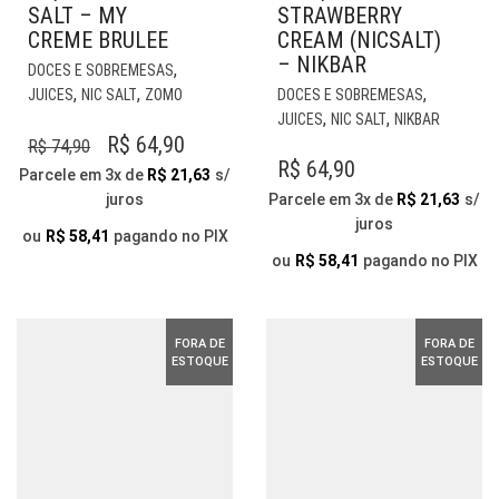
SALT – MY
STRAWBERRY
CREME BRULEE
CREAM (NICSALT)
– NIKBAR
ESTE
,
DOCES E SOBREMESAS
PRODUTO
EST
,
,
,
JUICES
NIC SALT
ZOMO
DOCES E SOBREMESAS
TEM
PR
,
,
JUICES
NIC SALT
NIKBAR
VÁRIAS
TE
O
O
R$
64,90
R$
74,90
VARIANTES.
VÁR
R$
64,90
PREÇO
PREÇO
Parcele em 3x de
R$
21,63
s/
AS
VAR
juros
Parcele em 3x de
R$
21,63
s/
ORIGINAL
ATUAL
OPÇÕES
AS
juros
ERA:
É:
PODEM
OP
ou
R$
58,41
pagando no PIX
SER
PO
ou
R$
58,41
pagando no PIX
R$ 74,90.
R$ 64,90.
ESCOLHIDAS
SER
NA
ESC
PÁGINA
NA
FORA DE
FORA DE
DO
PÁG
ESTOQUE
ESTOQUE
PRODUTO
DO
PR