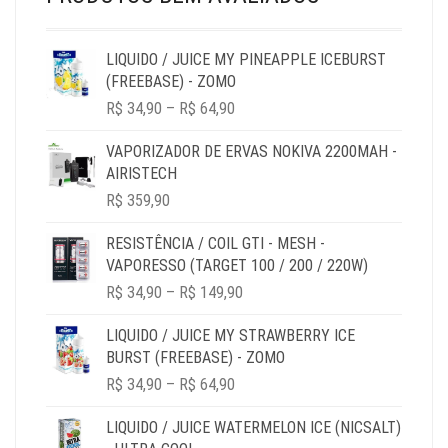
LIQUIDO / JUICE MY PINEAPPLE ICEBURST
(FREEBASE) - ZOMO
PRICE
R$
34,90
–
R$
64,90
RANGE:
R$ 34,90
VAPORIZADOR DE ERVAS NOKIVA 2200MAH -
THROUGH
AIRISTECH
R$ 64,90
R$
359,90
RESISTÊNCIA / COIL GTI - MESH -
VAPORESSO (TARGET 100 / 200 / 220W)
PRICE
R$
34,90
–
R$
149,90
RANGE:
R$ 34,90
LIQUIDO / JUICE MY STRAWBERRY ICE
THROUGH
BURST (FREEBASE) - ZOMO
R$ 149,90
PRICE
R$
34,90
–
R$
64,90
RANGE:
R$ 34,90
LIQUIDO / JUICE WATERMELON ICE (NICSALT)
THROUGH