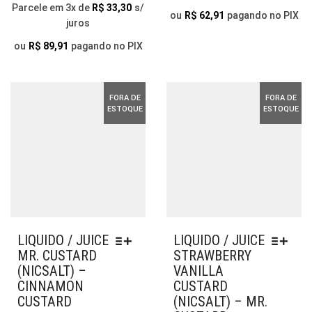
Parcele em 3x de
R$
33,30
s/
AS
SER
ou
R$
62,91
pagando no PIX
juros
OPÇÕES
ESC
PODEM
NA
ou
R$
89,91
pagando no PIX
SER
PÁG
ESCOLHIDAS
DO
NA
PR
FORA DE
FORA DE
PÁGINA
ESTOQUE
ESTOQUE
DO
PRODUTO
LIQUIDO / JUICE
LIQUIDO / JUICE
MR. CUSTARD
STRAWBERRY
(NICSALT) –
VANILLA
CINNAMON
CUSTARD
CUSTARD
(NICSALT) – MR.