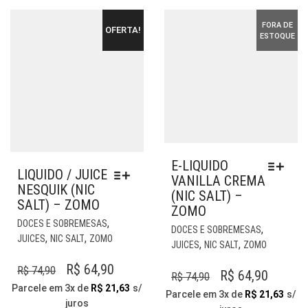
ESCOLHIDAS
PÁG
NA
DO
FORA DE
OFERTA!
PÁGINA
PR
ESTOQUE
DO
PRODUTO
E-LIQUIDO
LIQUIDO / JUICE
VANILLA CREMA
NESQUIK (NIC
(NIC SALT) –
SALT) – ZOMO
ZOMO
ESTE
,
DOCES E SOBREMESAS
EST
,
DOCES E SOBREMESAS
PRODUTO
,
,
JUICES
NIC SALT
ZOMO
PR
,
,
JUICES
NIC SALT
ZOMO
TEM
TE
VÁRIAS
O
O
R$
64,90
R$
74,90
VÁR
O
O
R$
64,90
R$
74,90
VARIANTES.
VAR
PREÇO
PREÇO
Parcele em 3x de
R$
21,63
s/
PREÇO
PREÇO
AS
Parcele em 3x de
R$
21,63
s/
AS
juros
ORIGINAL
ATUAL