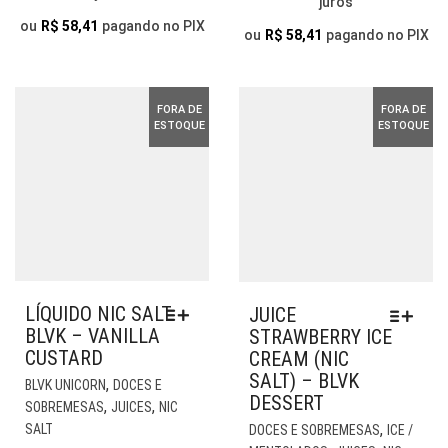
OPÇÕES
juros
ORIGINAL
ATUAL
OP
ERA:
É:
PODEM
ou
R$
58,41
pagando no PIX
ERA:
É:
PO
ou
R$
58,41
pagando no PIX
SER
R$ 74,90.
R$ 64,90.
SER
R$ 74,90.
R$ 64,9
ESCOLHIDAS
ESC
NA
NA
PÁGINA
FORA DE
FORA DE
PÁG
ESTOQUE
ESTOQUE
DO
DO
PRODUTO
PR
LÍQUIDO NIC SALT
JUICE
BLVK – VANILLA
STRAWBERRY ICE
CUSTARD
CREAM (NIC
SALT) – BLVK
ESTE
,
BLVK UNICORN
DOCES E
DESSERT
PRODUTO
,
,
SOBREMESAS
JUICES
NIC
TEM
EST
,
SALT
DOCES E SOBREMESAS
ICE /
VÁRIAS
PR