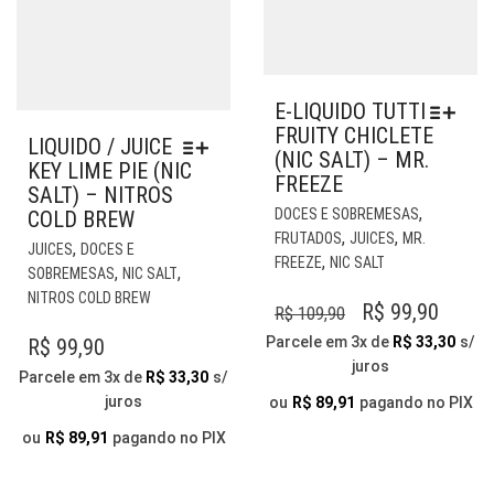
E-LIQUIDO TUTTI
FRUITY CHICLETE
LIQUIDO / JUICE
(NIC SALT) – MR.
KEY LIME PIE (NIC
FREEZE
SALT) – NITROS
EST
,
DOCES E SOBREMESAS
COLD BREW
PR
,
,
FRUTADOS
JUICES
MR.
ESTE
,
JUICES
DOCES E
TE
,
FREEZE
NIC SALT
PRODUTO
,
,
SOBREMESAS
NIC SALT
VÁR
TEM
NITROS COLD BREW
VAR
O
O
R$
99,90
R$
109,90
VÁRIAS
AS
PREÇO
PREÇ
VARIANTES.
Parcele em 3x de
R$
33,30
s/
R$
99,90
OP
AS
juros
ORIGINAL
ATUA
PO
Parcele em 3x de
R$
33,30
s/
OPÇÕES
ERA:
É:
SER
juros
ou
R$
89,91
pagando no PIX
PODEM
ESC
R$ 109,90.
R$ 99,
SER
ou
R$
89,91
pagando no PIX
NA
ESCOLHIDAS
PÁG
NA