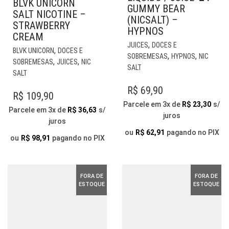
BLVK UNICORN
GUMMY BEAR
SALT NICOTINE –
(NICSALT) –
STRAWBERRY
HYPNOS
CREAM
EST
,
JUICES
DOCES E
ESTE
,
BLVK UNICORN
DOCES E
PR
,
,
SOBREMESAS
HYPNOS
NIC
PRODUTO
,
,
SOBREMESAS
JUICES
NIC
TE
SALT
TEM
SALT
VÁR
VÁRIAS
VAR
R$
69,90
VARIANTES.
R$
109,90
AS
AS
Parcele em 3x de
R$
23,30
s/
OP
Parcele em 3x de
R$
36,63
s/
OPÇÕES
juros
PO
juros
PODEM
SER
ou
R$
62,91
pagando no PIX
SER
ou
R$
98,91
pagando no PIX
ESC
ESCOLHIDAS
NA
NA
PÁG
PÁGINA
DO
FORA DE
FORA DE
DO
ESTOQUE
ESTOQUE
PR
PRODUTO