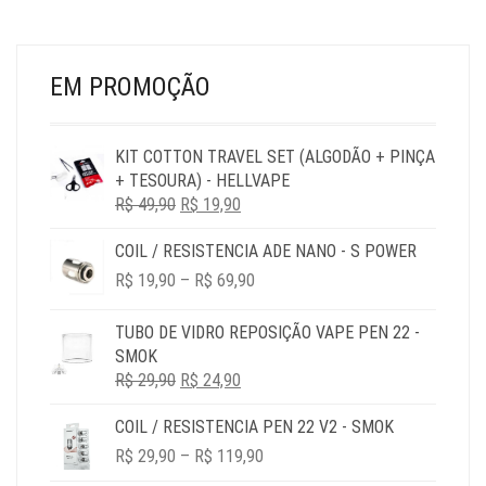
EM PROMOÇÃO
KIT COTTON TRAVEL SET (ALGODÃO + PINÇA
+ TESOURA) - HELLVAPE
O
O
R$
49,90
R$
19,90
PREÇO
PREÇO
COIL / RESISTENCIA ADE NANO - S POWER
ORIGINAL
ATUAL
PRICE
ERA:
É:
R$
19,90
–
R$
69,90
RANGE:
R$ 49,90.
R$ 19,90.
R$ 19,90
TUBO DE VIDRO REPOSIÇÃO VAPE PEN 22 -
THROUGH
SMOK
R$ 69,90
O
O
R$
29,90
R$
24,90
PREÇO
PREÇO
COIL / RESISTENCIA PEN 22 V2 - SMOK
ORIGINAL
ATUAL
PRICE
ERA:
É:
R$
29,90
–
R$
119,90
RANGE:
R$ 29,90.
R$ 24,90.