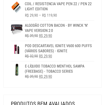
R$ 29,90
COIL / RESISTENCIA VAPE PEN 22 / PEN 22
THROUGH
LIGHT EDITION
R$ 119,90
PRICE
R$
29,90
–
R$
119,90
RANGE:
R$ 29,90
ALGODÃO COTTON BACON - BY WINCK 'N'
THROUGH
VAPE VERSION 2.0
R$ 119,90
O
O
R$
39,90
R$
29,90
PREÇO
PREÇO
POD DESCARTAVEL IGNITE V600 600 PUFFS
ORIGINAL
ATUAL
(VÁRIOS SABORES) - IGNITE
ERA:
É:
O
O
R$
32,90
R$ 39,90.
R$
29,90
R$ 29,90.
PREÇO
PREÇO
E-LÍQUIDO TOBACCO MENTHOL SAMPA
ORIGINAL
ATUAL
(FREEBASE) - TOBACCO SERIES
ERA:
É:
O
O
R$
39,90
R$ 32,90.
R$
29,90
R$ 29,90.
PREÇO
PREÇO
ORIGINAL
ATUAL
ERA:
É:
R$ 39,90.
R$ 29,90.
PRODUTOS BEM AVALIADOS