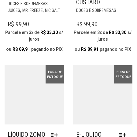
CUSTARD
ESTE
,
DOCES E SOBREMESAS
PRODUTO
ESTE
,
,
JUICES
MR. FREEZE
NIC SALT
DOCES E SOBREMESAS
TEM
PRODUTO
VÁRIAS
TEM
R$
99,90
R$
99,90
VARIANTES.
VÁRIAS
Parcele em 3x de
R$
33,30
s/
Parcele em 3x de
R$
33,30
s/
AS
VARIANTE
juros
juros
OPÇÕES
AS
PODEM
OPÇÕES
ou
R$
89,91
pagando no PIX
ou
R$
89,91
pagando no PIX
SER
PODEM
ESCOLHIDAS
SER
NA
ESCOLHID
FORA DE
FORA DE
PÁGINA
NA
ESTOQUE
ESTOQUE
DO
PÁGINA
PRODUTO
DO
PRODUTO
LÍQUIDO ZOMO
E-LIQUIDO