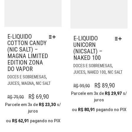
E-LIQUIDO
E-LIQUIDO
COTTON CANDY
UNICORN
(NIC SALT) –
(NICSALT) –
MAGNA LIMITED
NAKED 100
EDITION ZONA
EST
,
DOCES E SOBREMESAS
DO VAPOR
PR
,
,
JUICES
NAKED 100
NIC SALT
ESTE
TE
,
DOCES E SOBREMESAS
PRODUTO
VÁR
,
,
JUICES
MAGNA
NIC SALT
O
O
R$
89,90
R$
99,90
TEM
VAR
PREÇO
PREÇO
Parcele em 3x de
R$
29,97
s/
VÁRIAS
O
O
R$
69,90
AS
R$
79,90
juros
ORIGINAL
ATUAL
VARIANTES.
OP
PREÇO
PREÇO
Parcele em 3x de
R$
23,30
s/
AS
ERA:
É:
PO
ou
R$
80,91
pagando no PIX
juros
ORIGINAL
ATUAL
OPÇÕES
SER
R$ 99,90.
R$ 89,9
ERA:
É:
PODEM
ou
R$
62,91
pagando no PIX
ESC
SER
NA
R$ 79,90.
R$ 69,90.