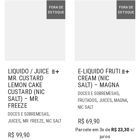
DO
PÁGINA
PR
FORA DE
FORA DE
DO
ESTOQUE
ESTOQUE
PRODUTO
LIQUIDO / JUICE
E-LIQUIDO FRUTI
MR. CUSTARD
CREAM (NIC
LEMON CAKE
SALT) – MAGNA
CUSTARD (NIC
EST
,
DOCES E SOBREMESAS
SALT) – MR.
PR
,
,
,
FRUTADOS
JUICES
MAGNA
FREEZE
TE
NIC SALT
ESTE
VÁR
,
DOCES E SOBREMESAS
PRODUTO
VAR
R$
69,90
,
,
JUICES
MR. FREEZE
NIC SALT
TEM
AS
Parcele em 3x de
R$
23,30
s/
VÁRIAS
OP
R$
99,90
juros
VARIANTES.
PO