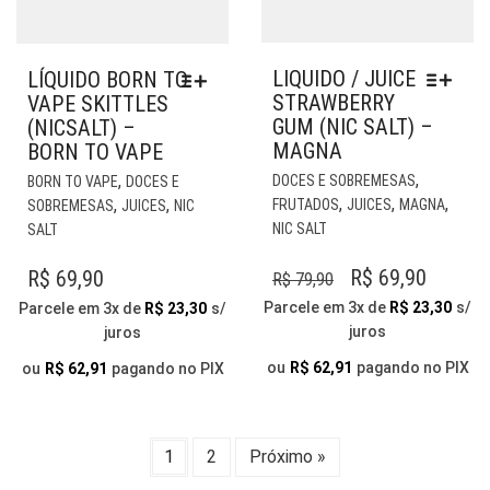
LIQUIDO / JUICE
LÍQUIDO BORN TO
STRAWBERRY
VAPE SKITTLES
GUM (NIC SALT) –
(NICSALT) –
MAGNA
BORN TO VAPE
EST
ESTE
,
,
DOCES E SOBREMESAS
BORN TO VAPE
DOCES E
PR
PRODUTO
,
,
,
,
,
FRUTADOS
JUICES
MAGNA
SOBREMESAS
JUICES
NIC
TE
TEM
NIC SALT
SALT
VÁR
VÁRIAS
VAR
VARIANTES.
O
O
R$
69,90
R$
69,90
R$
79,90
AS
AS
PREÇO
PREÇO
Parcele em 3x de
R$
23,30
s/
Parcele em 3x de
R$
23,30
s/
OP
OPÇÕES
juros
juros
ORIGINAL
ATUAL
PO
PODEM
ERA:
É:
SER
SER
ou
R$
62,91
pagando no PIX
ou
R$
62,91
pagando no PIX
ESC
ESCOLHIDAS
R$ 79,90.
R$ 69,9
NA
NA
PÁG
PÁGINA
1
2
Próximo »
DO
DO
PR
PRODUTO