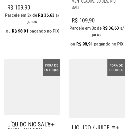
,
,
MENTOLADOS
JUICES
NIC
VARIANTES.
TE
R$
109,90
SALT
AS
VÁR
Parcele em 3x de
R$
36,63
s/
OPÇÕES
VAR
R$
109,90
juros
PODEM
AS
Parcele em 3x de
R$
36,63
s/
SER
OP
ou
R$
98,91
pagando no PIX
juros
ESCOLHIDAS
PO
NA
SER
ou
R$
98,91
pagando no PIX
PÁGINA
ESC
DO
NA
PRODUTO
PÁG
FORA DE
FORA DE
DO
ESTOQUE
ESTOQUE
PR
LÍQUIDO NIC SALT
LIQUIDO / JUICE