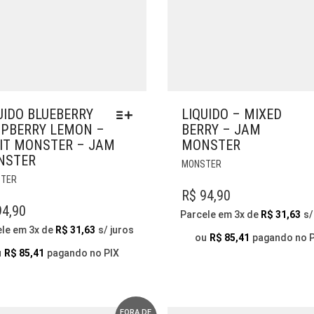
UIDO BLUEBERRY
LIQUIDO – MIXED
PBERRY LEMON –
BERRY – JAM
IT MONSTER – JAM
MONSTER
NSTER
ESTE
MONSTER
ESTE
PRODUTO
TER
PRODUTO
TEM
R$
94,90
TEM
VÁRIAS
4,90
Parcele em 3x de
R$
31,63
s/
VÁRIAS
VARIANTES.
ele em 3x de
R$
31,63
s/ juros
VARIANTES.
AS
ou
R$
85,41
pagando no 
AS
OPÇÕES
u
R$
85,41
pagando no PIX
OPÇÕES
PODEM
PODEM
SER
SER
ESCOLHIDAS
ESCOLHIDAS
NA
FORA DE