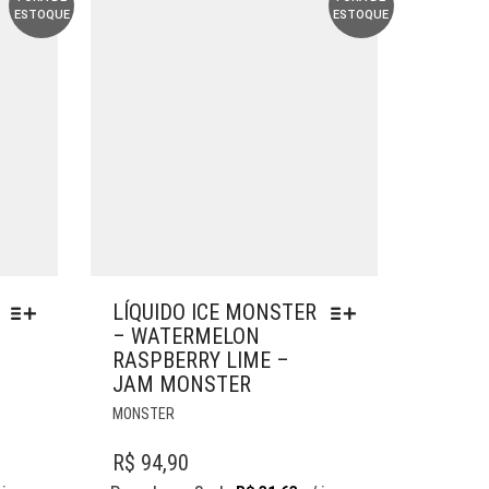
ESTOQUE
ESTOQUE
NA
PÁGINA
DO
PRODUTO
LÍQUIDO ICE MONSTER
– WATERMELON
RASPBERRY LIME –
JAM MONSTER
ESTE
MONSTER
PRODUTO
TEM
R$
94,90
VÁRIAS