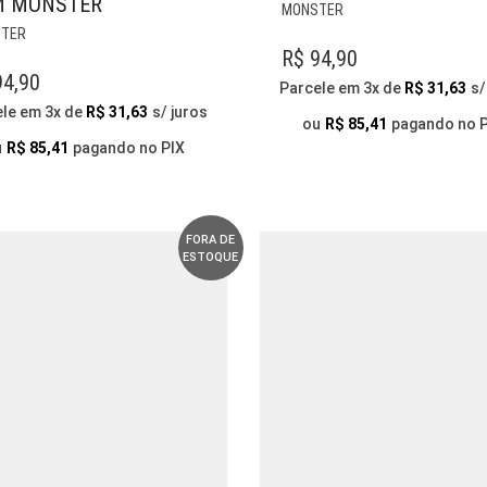
M MONSTER
ESTE
MONSTER
ESTE
PRODUTO
TER
PRODUTO
TEM
R$
94,90
TEM
VÁRIAS
4,90
Parcele em 3x de
R$
31,63
s/
VÁRIAS
VARIANTES.
ele em 3x de
R$
31,63
s/ juros
VARIANTES.
AS
ou
R$
85,41
pagando no 
AS
OPÇÕES
u
R$
85,41
pagando no PIX
OPÇÕES
PODEM
PODEM
SER
SER
ESCOLHIDAS
ESCOLHIDAS
NA
FORA DE
ESTOQUE
NA
PÁGINA
PÁGINA
DO
DO
PRODUTO
PRODUTO