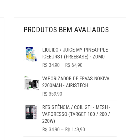
ESCOLHIDAS
NA
NA
PÁGINA
PÁGINA
DO
DO
PRODUTO
PRODUTOS BEM AVALIADOS
PRODUTO
LIQUIDO / JUICE MY PINEAPPLE
ICEBURST (FREEBASE) - ZOMO
PRICE
R$
34,90
–
R$
64,90
RANGE:
R$ 34,90
VAPORIZADOR DE ERVAS NOKIVA
THROUGH
2200MAH - AIRISTECH
R$ 64,90
R$
359,90
RESISTÊNCIA / COIL GTI - MESH -
VAPORESSO (TARGET 100 / 200 /
220W)
PRICE
R$
34,90
–
R$
149,90
RANGE: