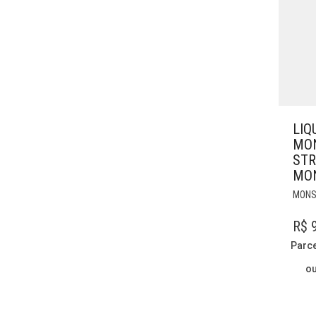
LIQ
MO
STR
MO
MONS
R$
9
Parc
o