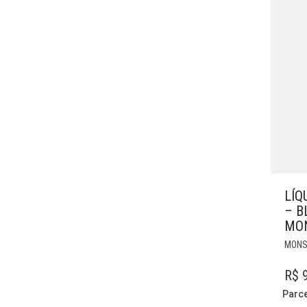
LÍQ
– B
MO
MONS
R$
9
Parc