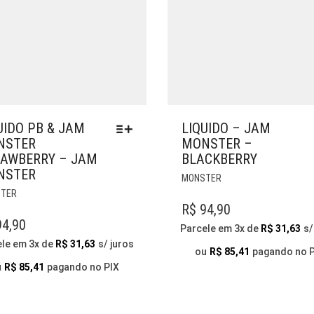
UIDO PB & JAM
LIQUIDO – JAM
NSTER
MONSTER –
AWBERRY – JAM
BLACKBERRY
NSTER
ESTE
MONSTER
ESTE
PRODUTO
TER
PRODUTO
TEM
R$
94,90
TEM
VÁRIAS
4,90
Parcele em 3x de
R$
31,63
s/
VÁRIAS
VARIANTES.
ele em 3x de
R$
31,63
s/ juros
VARIANTES.
AS
ou
R$
85,41
pagando no 
AS
OPÇÕES
u
R$
85,41
pagando no PIX
OPÇÕES
PODEM
PODEM
SER
SER
ESCOLHIDAS