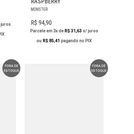
RASPBERRY
ESTE
MONSTER
PRODUTO
TEM
R$
94,90
 juros
VÁRIAS
Parcele em 3x de
R$
31,63
s/ juros
VARIANTES.
PIX
AS
ou
R$
85,41
pagando no PIX
OPÇÕES
PODEM
SER
ESCOLHIDAS
FORA DE
FORA DE
ESTOQUE
ESTOQUE
NA
PÁGINA
DO
PRODUTO