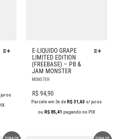
E-LIQUIDO GRAPE
LIMITED EDITION
(FREEBASE) – PB &
JAM MONSTER
ESTE
MONSTER
PRODUTO
TEM
R$
94,90
 juros
VÁRIAS
Parcele em 3x de
R$
31,63
s/ juros
VARIANTES.
PIX
AS
ou
R$
85,41
pagando no PIX
OPÇÕES
PODEM
SER
ESCOLHIDAS
FORA DE
FORA DE