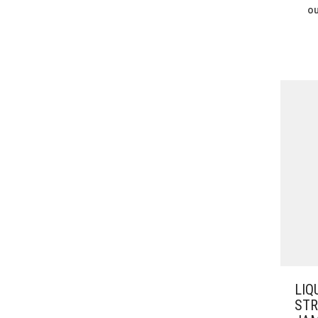
o
LIQ
STR