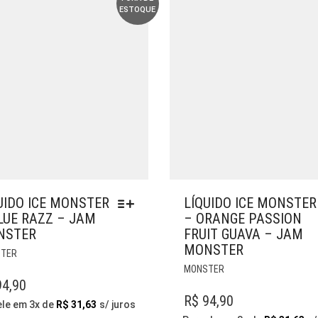
ESTOQUE
NA
PÁGINA
PÁGINA
DO
DO
PRODUTO
PRODUTO
UIDO ICE MONSTER
LÍQUIDO ICE MONSTER
LUE RAZZ – JAM
– ORANGE PASSION
NSTER
FRUIT GUAVA – JAM
MONSTER
ESTE
TER
PRODUTO
ESTE
MONSTER
TEM
PRODUTO
4,90
VÁRIAS
TEM
R$
94,90
ele em 3x de
R$
31,63
s/ juros
VARIANTES.
VÁRIAS