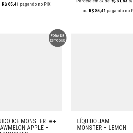
Parcele em 3x de
R$
31,63
s/
AS
VARIANTES.
u
R$
85,41
pagando no PIX
OPÇÕES
AS
ou
R$
85,41
pagando no 
PODEM
OPÇÕES
SER
PODEM
ESCOLHIDAS
SER
NA
ESCOLHIDAS
FORA DE
ESTOQUE
PÁGINA
NA
DO
PÁGINA
PRODUTO
DO
PRODUTO
UIDO ICE MONSTER
LÍQUIDO JAM
AWMELON APPLE –
MONSTER – LEMON