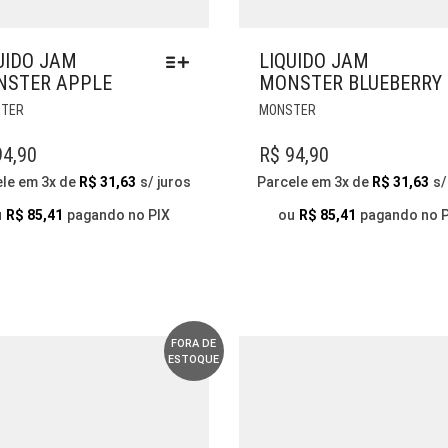
UIDO JAM
LIQUIDO JAM
STER APPLE
MONSTER BLUEBERRY
ESTE
ESTE
TER
MONSTER
PRODUTO
PRODUTO
TEM
TEM
4,90
R$
94,90
VÁRIAS
VÁRIAS
ele em 3x de
R$
31,63
s/ juros
Parcele em 3x de
R$
31,63
s/
VARIANTES.
VARIANTES.
AS
AS
u
R$
85,41
pagando no PIX
ou
R$
85,41
pagando no 
OPÇÕES
OPÇÕES
PODEM
PODEM
SER
SER
ESCOLHIDAS
ESCOLHIDAS
NA
NA
PÁGINA
PÁGINA
FORA DE
ESTOQUE
DO
DO
PRODUTO
PRODUTO