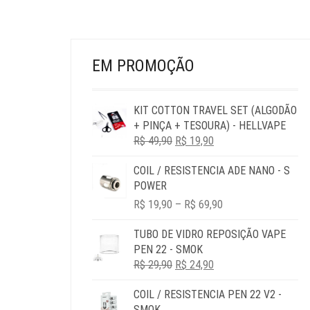
EM PROMOÇÃO
KIT COTTON TRAVEL SET (ALGODÃO
+ PINÇA + TESOURA) - HELLVAPE
O
O
R$
49,90
R$
19,90
PREÇO
PREÇO
COIL / RESISTENCIA ADE NANO - S
ORIGINAL
ATUAL
POWER
ERA:
É:
PRICE
R$ 49,90.
R$ 19,90.
R$
19,90
–
R$
69,90
RANGE:
R$ 19,90
TUBO DE VIDRO REPOSIÇÃO VAPE
THROUGH
PEN 22 - SMOK
R$ 69,90
O
O
R$
29,90
R$
24,90
PREÇO
PREÇO
COIL / RESISTENCIA PEN 22 V2 -
ORIGINAL
ATUAL
SMOK
ERA:
É: