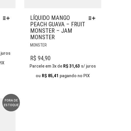
LÍQUIDO MANGO
PEACH GUAVA – FRUIT
MONSTER – JAM
MONSTER
ESTE
MONSTER
PRODUTO
 juros
TEM
R$
94,90
VÁRIAS
PIX
Parcele em 3x de
R$
31,63
s/ juros
VARIANTES.
AS
ou
R$
85,41
pagando no PIX
OPÇÕES
PODEM
SER
ESCOLHIDAS
FORA DE
ESTOQUE
NA
PÁGINA
DO
PRODUTO