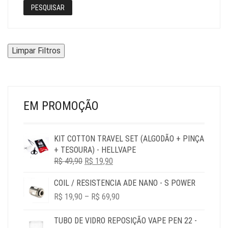
PESQUISAR
Limpar Filtros
EM PROMOÇÃO
KIT COTTON TRAVEL SET (ALGODÃO + PINÇA
+ TESOURA) - HELLVAPE
O
O
R$
49,90
R$
19,90
PREÇO
PREÇO
COIL / RESISTENCIA ADE NANO - S POWER
ORIGINAL
ATUAL
PRICE
ERA:
É:
R$
19,90
–
R$
69,90
RANGE:
R$ 49,90.
R$ 19,90.
R$ 19,90
TUBO DE VIDRO REPOSIÇÃO VAPE PEN 22 -
THROUGH