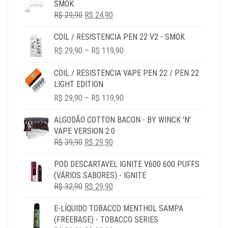
SMOK
R$ 69,90
O
O
R$
29,90
R$
24,90
PREÇO
PREÇO
COIL / RESISTENCIA PEN 22 V2 - SMOK
ORIGINAL
ATUAL
PRICE
ERA:
É:
R$
29,90
–
R$
119,90
RANGE:
R$ 29,90.
R$ 24,90.
R$ 29,90
COIL / RESISTENCIA VAPE PEN 22 / PEN 22
THROUGH
LIGHT EDITION
R$ 119,90
PRICE
R$
29,90
–
R$
119,90
RANGE:
R$ 29,90
ALGODÃO COTTON BACON - BY WINCK 'N'
THROUGH
VAPE VERSION 2.0
R$ 119,90
O
O
R$
39,90
R$
29,90
PREÇO
PREÇO
POD DESCARTAVEL IGNITE V600 600 PUFFS
ORIGINAL
ATUAL
(VÁRIOS SABORES) - IGNITE
ERA:
É:
O
O
R$
32,90
R$ 39,90.
R$
29,90
R$ 29,90.
PREÇO
PREÇO
E-LÍQUIDO TOBACCO MENTHOL SAMPA
ORIGINAL
ATUAL
(FREEBASE) - TOBACCO SERIES
ERA:
É: