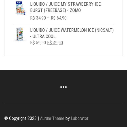
R$ 34,90
LIQUIDO / JUICE MY STRAWBERRY ICE
THROUGH
BURST (FREEBASE) - ZOMO
R$ 149,90
PRICE
R$
34,90
–
R$
64,90
RANGE:
R$ 34,90
LIQUIDO / JUICE WATERMELON ICE (NICSALT)
THROUGH
- ULTRA COOL
R$ 64,90
O
O
R$
59,90
R$
49,90
PREÇO
PREÇO
ORIGINAL
ATUAL
ERA:
É:
R$ 59,90.
R$ 49,90.
© Copyright 2023 |
Aurum Theme
by
Laborator