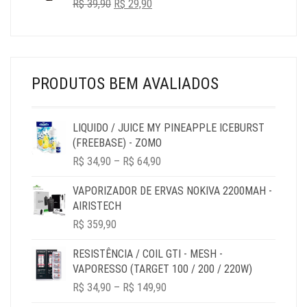
O
O
R$
39,90
R$ 32,90.
R$
29,90
R$ 29,90.
PREÇO
PREÇO
ORIGINAL
ATUAL
ERA:
É:
R$ 39,90.
R$ 29,90.
PRODUTOS BEM AVALIADOS
LIQUIDO / JUICE MY PINEAPPLE ICEBURST
(FREEBASE) - ZOMO
PRICE
R$
34,90
–
R$
64,90
RANGE:
R$ 34,90
VAPORIZADOR DE ERVAS NOKIVA 2200MAH -
THROUGH
AIRISTECH
R$ 64,90
R$
359,90
RESISTÊNCIA / COIL GTI - MESH -
VAPORESSO (TARGET 100 / 200 / 220W)
PRICE
R$
34,90
–
R$
149,90
RANGE: