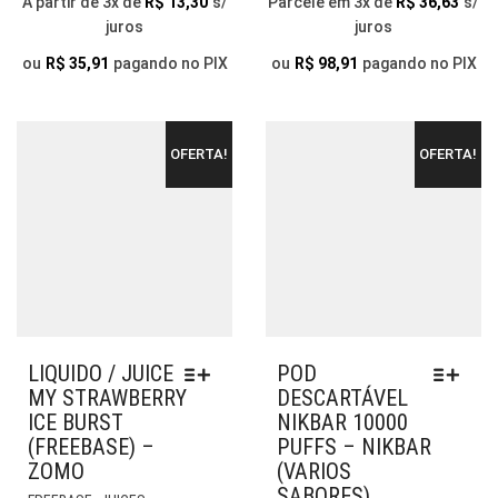
RANGE:
A partir de 3x de
R$
13,30
s/
Parcele em 3x de
R$
36,63
s/
OPÇÕES
PO
juros
juros
R$ 39,90
PODEM
SER
THROUGH
SER
ESC
ou
R$
35,91
pagando no PIX
ou
R$
98,91
pagando no PIX
ESCOLHIDAS
NA
R$ 149,90
NA
PÁG
PÁGINA
DO
OFERTA!
OFERTA!
DO
PR
PRODUTO
LIQUIDO / JUICE
POD
MY STRAWBERRY
DESCARTÁVEL
ICE BURST
NIKBAR 10000
(FREEBASE) –
PUFFS – NIKBAR
ZOMO
(VARIOS
SABORES)
ESTE