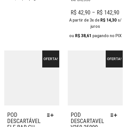
NA
VAR
R$ 99,90
PÁGINA
AS
PR
R$
42,90
–
R$
142,90
DO
OP
RA
A partir de 3x de
R$
14,30
s/
PRODUTO
PO
juros
R$ 
SER
TH
ESC
ou
R$
38,61
pagando no PIX
NA
R$ 
PÁG
DO
OFERTA!
OFERTA!
PR
POD
POD
DESCARTÁVEL
DESCARTAVEL