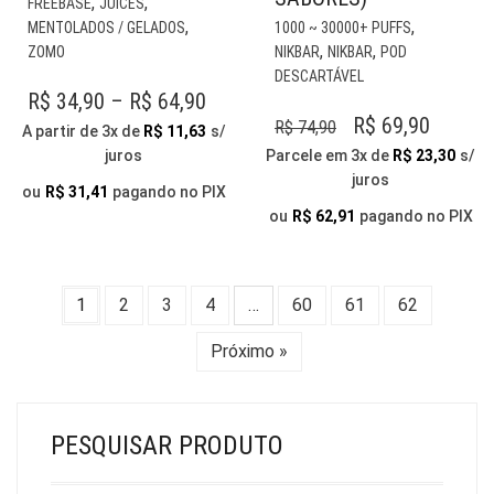
,
,
FREEBASE
JUICES
PRODUTO
EST
,
,
MENTOLADOS / GELADOS
1000 ~ 30000+ PUFFS
TEM
PR
,
,
ZOMO
NIKBAR
NIKBAR
POD
VÁRIAS
TE
DESCARTÁVEL
VARIANTES.
VÁR
PRICE
R$
34,90
–
R$
64,90
AS
VAR
O
O
R$
69,90
R$
74,90
RANGE:
A partir de 3x de
R$
11,63
s/
OPÇÕES
AS
PREÇO
PREÇO
juros
Parcele em 3x de
R$
23,30
s/
R$ 34,90
PODEM
OP
juros
ORIGINAL
ATUAL
THROUGH
SER
PO
ou
R$
31,41
pagando no PIX
ESCOLHIDAS
ERA:
É:
SER
ou
R$
62,91
pagando no PIX
R$ 64,90
NA
ESC
R$ 74,90.
R$ 69,9
PÁGINA
NA
DO
PÁG
1
2
3
4
…
60
61
62
PRODUTO
DO
PR
Próximo »
PESQUISAR PRODUTO