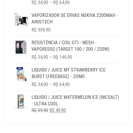
PRICE
R$
34,90
–
R$
64,90
RANGE:
R$ 34,90
VAPORIZADOR DE ERVAS NOKIVA 2200MAH -
THROUGH
AIRISTECH
R$ 64,90
R$
359,90
RESISTÊNCIA / COIL GTI - MESH -
VAPORESSO (TARGET 100 / 200 / 220W)
PRICE
R$
34,90
–
R$
149,90
RANGE:
R$ 34,90
LIQUIDO / JUICE MY STRAWBERRY ICE
THROUGH
BURST (FREEBASE) - ZOMO
R$ 149,90
PRICE
R$
34,90
–
R$
64,90
RANGE:
R$ 34,90
LIQUIDO / JUICE WATERMELON ICE (NICSALT)
THROUGH
- ULTRA COOL
R$ 64,90
O
O
R$
59,90
R$
49,90
PREÇO
PREÇO
ORIGINAL
ATUAL
ERA:
É: