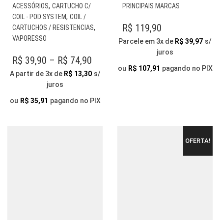
ESTE
VÁR
,
ACESSÓRIOS
CARTUCHO C/
PRINCIPAIS MARCAS
PRODUTO
VAR
,
COIL - POD SYSTEM
COIL /
TEM
AS
R$
119,90
,
CARTUCHOS / RESISTENCIAS
VÁRIAS
OP
VAPORESSO
Parcele em 3x de
R$
39,97
s/
VARIANTES.
PO
juros
AS
SER
PRICE
R$
39,90
–
R$
74,90
OPÇÕES
ESC
ou
R$
107,91
pagando no PIX
RANGE:
A partir de 3x de
R$
13,30
s/
PODEM
NA
juros
R$ 39,90
SER
PÁG
THROUGH
ESCOLHIDAS
DO
ou
R$
35,91
pagando no PIX
NA
PR
R$ 74,90
PÁGINA
DO
OFERTA!
PRODUTO