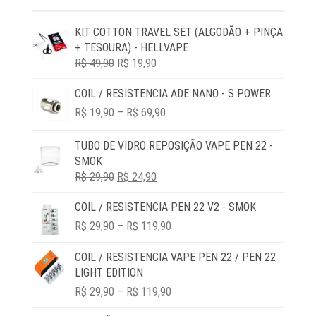
KIT COTTON TRAVEL SET (ALGODÃO + PINÇA
+ TESOURA) - HELLVAPE
O
O
R$
49,90
R$
19,90
PREÇO
PREÇO
COIL / RESISTENCIA ADE NANO - S POWER
ORIGINAL
ATUAL
PRICE
ERA:
É:
R$
19,90
–
R$
69,90
RANGE:
R$ 49,90.
R$ 19,90.
R$ 19,90
TUBO DE VIDRO REPOSIÇÃO VAPE PEN 22 -
THROUGH
SMOK
R$ 69,90
O
O
R$
29,90
R$
24,90
PREÇO
PREÇO
COIL / RESISTENCIA PEN 22 V2 - SMOK
ORIGINAL
ATUAL
PRICE
ERA:
É:
R$
29,90
–
R$
119,90
RANGE:
R$ 29,90.
R$ 24,90.
R$ 29,90
COIL / RESISTENCIA VAPE PEN 22 / PEN 22
THROUGH
LIGHT EDITION
R$ 119,90
PRICE
R$
29,90
–
R$
119,90
RANGE: