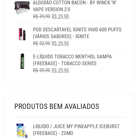
R$ 29,90
ALGODÃO COTTON BACON - BY WINCK 'N'
THROUGH
VAPE VERSION 2.0
R$ 119,90
O
O
R$
39,90
R$
29,90
PREÇO
PREÇO
POD DESCARTAVEL IGNITE V600 600 PUFFS
ORIGINAL
ATUAL
(VÁRIOS SABORES) - IGNITE
ERA:
É:
O
O
R$
32,90
R$ 39,90.
R$
29,90
R$ 29,90.
PREÇO
PREÇO
E-LÍQUIDO TOBACCO MENTHOL SAMPA
ORIGINAL
ATUAL
(FREEBASE) - TOBACCO SERIES
ERA:
É:
O
O
R$
39,90
R$ 32,90.
R$
29,90
R$ 29,90.
PREÇO
PREÇO
ORIGINAL
ATUAL
ERA:
É:
R$ 39,90.
R$ 29,90.
PRODUTOS BEM AVALIADOS
LIQUIDO / JUICE MY PINEAPPLE ICEBURST
(FREEBASE) - ZOMO