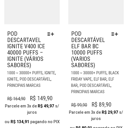
POD
POD
DESCARTAVEL
DESCARTÁVEL
IGNITE V400 ICE
ELF BAR BC
40000 PUFFS –
10000 PUFFS
IGNITE (VÁRIOS
(VARIOS
SABORES)
SABORES)
ESTE
EST
,
,
,
1000 ~ 30000+ PUFFS
IGNITE
1000 ~ 30000+ PUFFS
BLACK
PRODUTO
PR
,
,
,
,
IGNITE
POD DESCARTÁVEL
FRIDAY VAPE
ELF BAR
ELF
TEM
TE
,
,
PRINCIPAIS MARCAS
BAR
POD DESCARTÁVEL
VÁRIAS
VÁR
PRINCIPAIS MARCAS
VARIANTES.
VAR
O
O
R$
149,90
R$
164,90
AS
AS
O
O
R$
89,90
R$
99,90
PREÇO
PREÇO
Parcele em 3x de
R$
49,97
s/
OPÇÕES
OP
PREÇO
PREÇO
juros
Parcele em 3x de
R$
29,97
s/
ORIGINAL
ATUAL
PODEM
PO
juros
ORIGINAL
ATUAL
ERA:
É:
SER
SER
ou
R$
134,91
pagando no PIX
ESCOLHIDAS
ESC