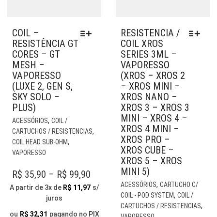
COIL –
RESISTENCIA /
RESISTÊNCIA GT
COIL XROS
CORES – GT
SERIES 3ML –
MESH –
VAPORESSO
VAPORESSO
(XROS – XROS 2
(LUXE 2, GEN S,
– XROS MINI –
SKY SOLO –
XROS NANO –
PLUS)
XROS 3 – XROS 3
MINI – XROS 4 –
ESTE
,
ACESSÓRIOS
COIL /
XROS 4 MINI –
PRODUTO
,
CARTUCHOS / RESISTENCIAS
XROS PRO –
TEM
,
COIL HEAD SUB-OHM
XROS CUBE –
VÁRIAS
VAPORESSO
XROS 5 – XROS
VARIANTES.
MINI 5)
AS
PRICE
R$
35,90
–
R$
99,90
OPÇÕES
EST
,
ACESSÓRIOS
CARTUCHO C/
RANGE:
A partir de 3x de
R$
11,97
s/
PODEM
PR
,
COIL - POD SYSTEM
COIL /
juros
R$ 35,90
SER
TE
,
CARTUCHOS / RESISTENCIAS
THROUGH
ESCOLHIDAS
VÁR
ou
R$
32,31
pagando no PIX
VAPORESSO