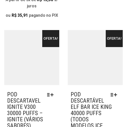
SER
DO
juros
R$ 39,90
ESCOLHIDAS
PR
THROUGH
NA
ou
R$
35,91
pagando no PIX
PÁGINA
R$ 139,90
DO
PRODUTO
OFERTA!
OFERTA!
POD
POD
DESCARTAVEL
DESCARTÁVEL
IGNITE V300
ELF BAR ICE KING
30000 PUFFS –
40000 PUFFS
IGNITE (VÁRIOS
(TODOS
SABORES)
MODELOS ICE,