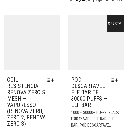
ERA:
É:
ou
R$
80,91
pagando no PIX
R$ 164,90.
R$ 149,90.
NA
NA
R$ 99,90.
R$ 89,9
PÁGINA
PÁG
DO
DO
OFERTA!
PRODUTO
PR
COIL
POD
RESISTENCIA
DESCARTAVEL
RENOVA ZERO S
ELF BAR TE
MESH –
30000 PUFFS –
VAPORESSO
ELF BAR
(RENOVA ZERO,
EST
,
1000 ~ 30000+ PUFFS
BLACK
ZERO 2, RENOVA
PR
,
,
FRIDAY VAPE
ELF BAR
ELF
ZERO S)
TE
,
,
BAR
POD DESCARTÁVEL