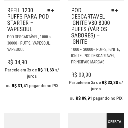
REFIL 1200
POD
PUFFS PARA POD
DESCARTAVEL
STARTER –
IGNITE V80 8000
VAPESOUL
PUFFS (VÁRIOS
SABORES) –
ESTE
,
POD DESCARTÁVEL
1000 ~
IGNITE
PRODUTO
,
,
30000+ PUFFS
VAPESOUL
TEM
EST
,
,
VAPESOUL
1000 ~ 30000+ PUFFS
IGNITE
VÁRIAS
PR
,
,
IGNITE
POD DESCARTÁVEL
VARIANTES.
TE
R$
34,90
PRINCIPAIS MARCAS
AS
VÁR
Parcele em 3x de
R$
11,63
s/
OPÇÕES
VAR
R$
99,90
juros
PODEM
AS
Parcele em 3x de
R$
33,30
s/
SER
OP
ou
R$
31,41
pagando no PIX
juros
ESCOLHIDAS
PO
NA
SER
ou
R$
89,91
pagando no PIX
PÁGINA
ESC
DO
NA
PRODUTO
PÁG
OFERTA!
DO