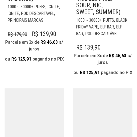
SOUR, NIC,
ESTE
,
,
1000 ~ 30000+ PUFFS
IGNITE
SWEET, SUMMER)
PRODUTO
,
,
IGNITE
POD DESCARTÁVEL
TEM
EST
,
PRINCIPAIS MARCAS
1000 ~ 30000+ PUFFS
BLACK
VÁRIAS
PR
,
,
FRIDAY VAPE
ELF BAR
ELF
VARIANTES.
TE
O
O
R$
139,90
,
BAR
POD DESCARTÁVEL
R$
179,90
AS
VÁR
PREÇO
PREÇO
Parcele em 3x de
R$
46,63
s/
OPÇÕES
VAR
R$
139,90
juros
ORIGINAL
ATUAL
PODEM
AS
Parcele em 3x de
R$
46,63
s/
ERA:
É:
SER
OP
ou
R$
125,91
pagando no PIX
juros
ESCOLHIDAS
PO
R$ 179,90.
R$ 139,90.
NA
SER
ou
R$
125,91
pagando no PIX
PÁGINA
ESC
DO
NA
PRODUTO
PÁG
DO
PR