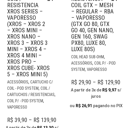
RESISTENCIA
COIL GTX – MESH
XROS SERIES –
– REGULAR – RBA
VAPORESSO
– VAPORESSO
(XROS – XROS 2
(GTX GO 80, GTX
– XROS MINI –
GO 40, GEN NANO,
XROS NANO –
GEN 160, SWAG
XROS 3 – XROS 3
PX80, LUXE 80,
MINI – XROS 4 –
LUXE 80S)
XROS 4 MINI –
EST
,
COIL HEAD SUB-OHM
XROS PRO –
PR
,
ACESSÓRIOS
COIL P/ - POD
XROS CUBE- XROS
TE
,
SYSTEM
VAPORESSO
5 – XROS MINI 5)
VÁR
ESTE
VAR
PR
R$
29,90
–
R$
129,90
,
ACESSÓRIOS
CARTUCHO C/
PRODUTO
AS
,
COIL - POD SYSTEM
COIL /
RA
A partir de 3x de
R$
9,97
s/
TEM
OP
,
CARTUCHOS / RESISTENCIAS
juros
R$ 
VÁRIAS
PO
,
COIL P/ - POD SYSTEM
VARIANTES.
TH
SER
ou
R$
26,91
pagando no PIX
VAPORESSO
AS
ESC
R$ 
OPÇÕES
NA
PRICE
R$
39,90
–
R$
139,90
PODEM
PÁG
RANGE:
A partir de 3x de
R$
13,30
s/