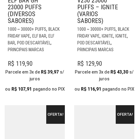
ELF BAR GH
V250 25000
23000 PUFFS
PUFFS – IGNITE
(DIVERSOS
(VARIOS
SABORES)
SABORES)
ESTE
EST
,
,
1000 ~ 30000+ PUFFS
BLACK
1000 ~ 30000+ PUFFS
BLACK
PRODUTO
PR
,
,
,
,
,
FRIDAY VAPE
ELF BAR
ELF
FRIDAY VAPE
IGNITE
IGNITE
TEM
TE
,
,
,
BAR
POD DESCARTÁVEL
POD DESCARTÁVEL
VÁRIAS
VÁR
PRINCIPAIS MARCAS
PRINCIPAIS MARCAS
VARIANTES.
VAR
AS
AS
R$
119,90
R$
129,90
OPÇÕES
OP
Parcele em 3x de
R$
39,97
s/
Parcele em 3x de
R$
43,30
s/
PODEM
PO
juros
juros
SER
SER
ESCOLHIDAS
ESC
ou
R$
107,91
pagando no PIX
ou
R$
116,91
pagando no PIX
NA
NA
PÁGINA
PÁG
DO
DO
OFERTA!
OFERTA!
PRODUTO
PR