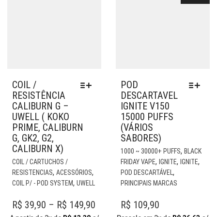
PR
COIL /
POD
RESISTÊNCIA
DESCARTAVEL
CALIBURN G –
IGNITE V150
UWELL ( KOKO
15000 PUFFS
PRIME, CALIBURN
(VÁRIOS
G, GK2, G2,
SABORES)
CALIBURN X)
EST
,
1000 ~ 30000+ PUFFS
BLACK
ESTE
PR
,
,
,
COIL / CARTUCHOS /
FRIDAY VAPE
IGNITE
IGNITE
PRODUTO
TE
,
,
,
RESISTENCIAS
ACESSÓRIOS
POD DESCARTÁVEL
TEM
VÁR
,
COIL P/ - POD SYSTEM
UWELL
PRINCIPAIS MARCAS
VÁRIAS
VAR
VARIANTES.
AS
PRICE
R$
39,90
–
R$
149,90
R$
109,90
AS
OP