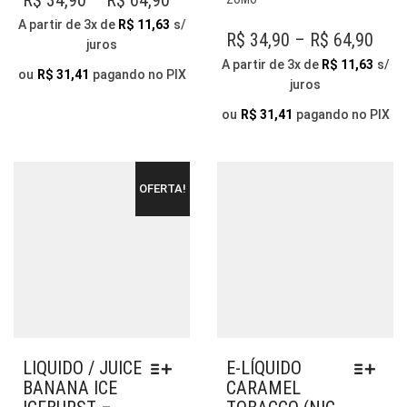
R$
34,90
–
R$
64,90
AS
VAR
RANGE:
A partir de 3x de
R$
11,63
s/
OPÇÕES
AS
PRI
R$
34,90
–
R$
64,90
juros
R$ 34,90
PODEM
OP
RAN
A partir de 3x de
R$
11,63
s/
THROUGH
SER
PO
ou
R$
31,41
pagando no PIX
juros
R$ 3
ESCOLHIDAS
SER
R$ 64,90
NA
THR
ESC
ou
R$
31,41
pagando no PIX
PÁGINA
NA
R$ 6
DO
PÁG
PRODUTO
DO
OFERTA!
PR
LIQUIDO / JUICE
E-LÍQUIDO
BANANA ICE
CARAMEL