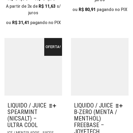
VARIANTES.
OP
RANGE:
A partir de 3x de
R$
11,63
s/
AS
PO
ou
R$
80,91
pagando no PIX
juros
R$ 34,90
OPÇÕES
SER
THROUGH
PODEM
ESC
ou
R$
31,41
pagando no PIX
SER
NA
R$ 64,90
ESCOLHIDAS
PÁG
NA
DO
OFERTA!
PÁGINA
PR
DO
PRODUTO
LIQUIDO / JUICE
LIQUIDO / JUICE
SPEARMINT
B-ZERO (MENTA /
(NICSALT) –
MENTHOL)
ULTRA COOL
FREEBASE –
JOYETECH
ESTE
,
,