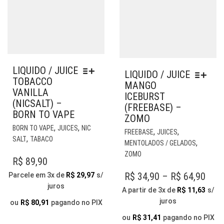
LIQUIDO / JUICE
LIQUIDO / JUICE
TOBACCO
MANGO
VANILLA
ICEBURST
(NICSALT) –
(FREEBASE) –
BORN TO VAPE
ZOMO
ESTE
,
,
EST
BORN TO VAPE
JUICES
NIC
,
,
FREEBASE
JUICES
PRODUTO
,
PR
SALT
TABACO
,
MENTOLADOS / GELADOS
TEM
TE
ZOMO
VÁRIAS
R$
89,90
VÁR
VARIANTES.
VAR
PRI
R$
34,90
–
R$
64,90
Parcele em 3x de
R$
29,97
s/
AS
AS
juros
RAN
A partir de 3x de
R$
11,63
s/
OPÇÕES
OP
juros
PODEM
R$ 3
ou
R$
80,91
pagando no PIX
PO
SER
THR
SER
ou
R$
31,41
pagando no PIX
ESCOLHIDAS