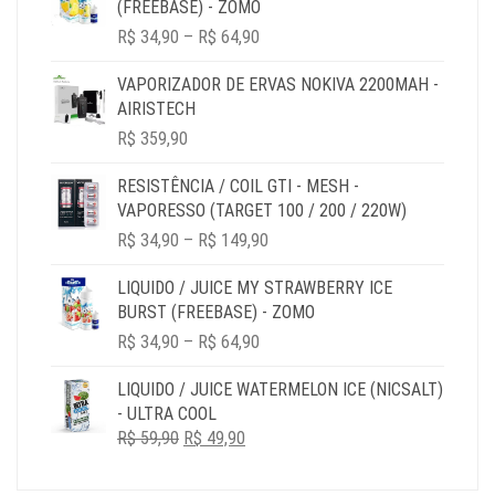
(FREEBASE) - ZOMO
PRICE
R$
34,90
–
R$
64,90
RANGE:
R$ 34,90
VAPORIZADOR DE ERVAS NOKIVA 2200MAH -
THROUGH
AIRISTECH
R$ 64,90
R$
359,90
RESISTÊNCIA / COIL GTI - MESH -
VAPORESSO (TARGET 100 / 200 / 220W)
PRICE
R$
34,90
–
R$
149,90
RANGE:
R$ 34,90
LIQUIDO / JUICE MY STRAWBERRY ICE
THROUGH
BURST (FREEBASE) - ZOMO
R$ 149,90
PRICE
R$
34,90
–
R$
64,90
RANGE:
R$ 34,90
LIQUIDO / JUICE WATERMELON ICE (NICSALT)
THROUGH
- ULTRA COOL
R$ 64,90
O
O
R$
59,90
R$
49,90
PREÇO
PREÇO
ORIGINAL
ATUAL