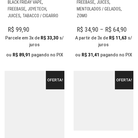
ESTE
EST
,
,
,
BLACK FRIDAY VAPE
FREEBASE
JUICES
PRODUTO
PR
,
,
,
FREEBASE
JOYETECH
MENTOLADOS / GELADOS
TEM
TE
,
JUICES
TABACCO / CIGARRO
ZOMO
VÁRIAS
VÁR
VARIANTES.
VAR
PRI
R$
99,90
R$
34,90
–
R$
64,90
AS
AS
RAN
Parcele em 3x de
R$
33,30
s/
A partir de 3x de
R$
11,63
s/
OPÇÕES
OP
juros
juros
R$ 3
PODEM
PO
SER
THR
SER
ou
R$
89,91
pagando no PIX
ou
R$
31,41
pagando no PIX
ESCOLHIDAS
ESC
R$ 6
NA
NA
PÁGINA
PÁG
OFERTA!
OFERTA!
DO
DO
PRODUTO
PR