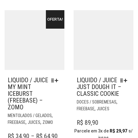
ESC
NA
NA
PÁGINA
PÁG
DO
OFERTA!
DO
PRODUTO
PR
LIQUIDO / JUICE
LIQUIDO / JUICE
MY MINT
JUST DOUGH IT –
ICEBURST
CLASSIC COOKIE
(FREEBASE) –
EST
,
DOCES / SOBREMESAS
ZOMO
PR
,
FREEBASE
JUICES
ESTE
TE
,
MENTOLADOS / GELADOS
PRODUTO
VÁR
R$
89,90
,
,
FREEBASE
JUICES
ZOMO
TEM
VAR
Parcele em 3x de
R$
29,97
s/
VÁRIAS
AS
PRICE
R$
34,90
–
R$
64,90
juros