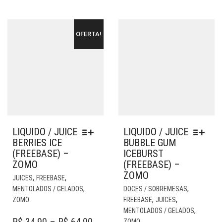
ESC
R$ 6
NA
NA
PÁGINA
PÁG
DO
OFERTA!
DO
PRODUTO
PR
LIQUIDO / JUICE
LIQUIDO / JUICE
BERRIES ICE
BUBBLE GUM
(FREEBASE) –
ICEBURST
ZOMO
(FREEBASE) –
ZOMO
ESTE
,
,
JUICES
FREEBASE
PRODUTO
EST
,
,
MENTOLADOS / GELADOS
DOCES / SOBREMESAS
TEM
PR
,
,
ZOMO
FREEBASE
JUICES
VÁRIAS
TE
,
MENTOLADOS / GELADOS
VARIANTES.
VÁR
PRICE
ZOMO