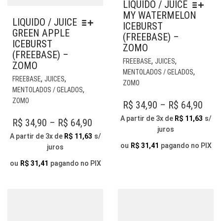
LIQUIDO / JUICE
MY WATERMELON
LIQUIDO / JUICE
ICEBURST
GREEN APPLE
(FREEBASE) –
ICEBURST
ZOMO
(FREEBASE) –
EST
,
,
FREEBASE
JUICES
ZOMO
PR
,
MENTOLADOS / GELADOS
ESTE
,
,
TE
FREEBASE
JUICES
ZOMO
PRODUTO
,
VÁR
MENTOLADOS / GELADOS
TEM
VAR
ZOMO
PRI
R$
34,90
–
R$
64,90
VÁRIAS
AS
RAN
A partir de 3x de
R$
11,63
s/
VARIANTES.
PRICE
R$
34,90
–
R$
64,90
OP
juros
AS
R$ 3
PO
RANGE:
A partir de 3x de
R$
11,63
s/
OPÇÕES
THR
SER
ou
R$
31,41
pagando no PIX
juros
R$ 34,90
PODEM
ESC
R$ 6
THROUGH
SER
ou
R$
31,41
pagando no PIX
NA
ESCOLHIDAS
R$ 64,90
PÁG
NA
DO
PÁGINA
PR
DO
PRODUTO