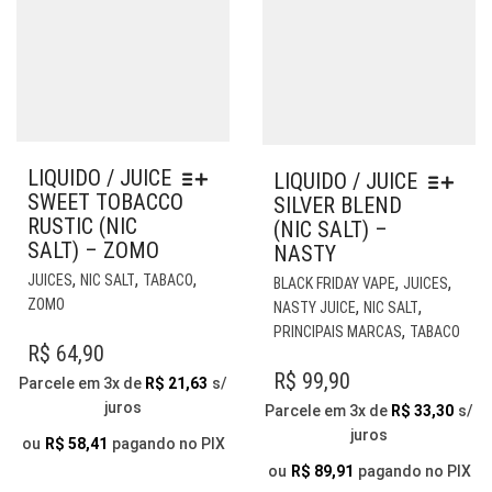
LIQUIDO / JUICE
LIQUIDO / JUICE
SWEET TOBACCO
SILVER BLEND
RUSTIC (NIC
(NIC SALT) –
SALT) – ZOMO
NASTY
ESTE
EST
,
,
,
JUICES
NIC SALT
TABACO
,
,
BLACK FRIDAY VAPE
JUICES
PRODUTO
PR
ZOMO
,
,
NASTY JUICE
NIC SALT
TEM
TE
,
PRINCIPAIS MARCAS
TABACO
VÁRIAS
VÁR
R$
64,90
VARIANTES.
VAR
R$
99,90
Parcele em 3x de
R$
21,63
s/
AS
AS
juros
Parcele em 3x de
R$
33,30
s/
OPÇÕES
OP
juros
PODEM
ou
R$
58,41
pagando no PIX
PO
SER
SER
ou
R$
89,91
pagando no PIX
ESCOLHIDAS