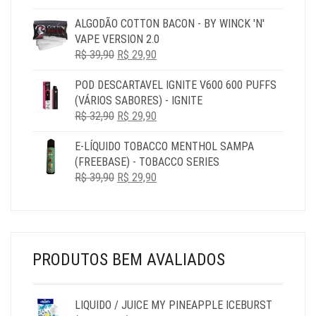
RANGE:
R$ 29,90
ALGODÃO COTTON BACON - BY WINCK 'N'
THROUGH
VAPE VERSION 2.0
R$ 119,90
O
O
R$
39,90
R$
29,90
PREÇO
PREÇO
POD DESCARTAVEL IGNITE V600 600 PUFFS
ORIGINAL
ATUAL
(VÁRIOS SABORES) - IGNITE
ERA:
É:
O
O
R$
32,90
R$ 39,90.
R$
29,90
R$ 29,90.
PREÇO
PREÇO
E-LÍQUIDO TOBACCO MENTHOL SAMPA
ORIGINAL
ATUAL
(FREEBASE) - TOBACCO SERIES
ERA:
É:
O
O
R$
39,90
R$ 32,90.
R$
29,90
R$ 29,90.
PREÇO
PREÇO
ORIGINAL
ATUAL
ERA:
É:
R$ 39,90.
R$ 29,90.
PRODUTOS BEM AVALIADOS
LIQUIDO / JUICE MY PINEAPPLE ICEBURST