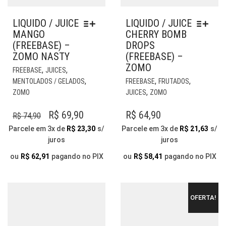
LIQUIDO / JUICE
LIQUIDO / JUICE
MANGO
CHERRY BOMB
(FREEBASE) –
DROPS
ZOMO NASTY
(FREEBASE) –
ZOMO
ESTE
,
,
FREEBASE
JUICES
PRODUTO
EST
,
,
,
MENTOLADOS / GELADOS
FREEBASE
FRUTADOS
TEM
PR
,
ZOMO
JUICES
ZOMO
VÁRIAS
TE
VARIANTES.
VÁR
O
O
R$
69,90
R$
64,90
R$
74,90
AS
VAR
PREÇO
PREÇO
Parcele em 3x de
R$
23,30
s/
Parcele em 3x de
R$
21,63
s/
OPÇÕES
AS
juros
juros
ORIGINAL
ATUAL
PODEM
OP
ERA:
É:
SER
PO
ou
R$
62,91
pagando no PIX
ou
R$
58,41
pagando no PIX
ESCOLHIDAS
SER
R$ 74,90.
R$ 69,90.
NA
ESC
PÁGINA
NA
OFERTA!
DO
PÁG
PRODUTO
DO
PR