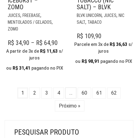
ICEBURST –
TOBACCO (NIC
ZOMO
SALT) – BLVK
ESTE
EST
,
,
,
,
JUICES
FREEBASE
BLVK UNICORN
JUICES
NIC
PRODUTO
PR
,
,
MENTOLADOS / GELADOS
SALT
TABACO
TEM
TE
ZOMO
VÁRIAS
VÁR
R$
109,90
VARIANTES.
VAR
PRICE
R$
34,90
–
R$
64,90
Parcele em 3x de
R$
36,63
s/
AS
AS
RANGE:
A partir de 3x de
R$
11,63
s/
juros
OPÇÕES
OP
juros
R$ 34,90
PODEM
PO
ou
R$
98,91
pagando no PIX
THROUGH
SER
SER
ou
R$
31,41
pagando no PIX
ESCOLHIDAS
ESC
R$ 64,90
NA
NA
PÁGINA
PÁG
1
2
3
4
…
60
61
62
DO
DO
PRODUTO
PR
Próximo »
PESQUISAR PRODUTO