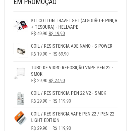
EM PROMOÇÃO
KIT COTTON TRAVEL SET (ALGODÃO + PINÇA
+ TESOURA) - HELLVAPE
O
O
R$
49,90
R$
19,90
PREÇO
PREÇO
COIL / RESISTENCIA ADE NANO - S POWER
ORIGINAL
ATUAL
PRICE
ERA:
É:
R$
19,90
–
R$
69,90
RANGE:
R$ 49,90.
R$ 19,90.
R$ 19,90
TUBO DE VIDRO REPOSIÇÃO VAPE PEN 22 -
THROUGH
SMOK
R$ 69,90
O
O
R$
29,90
R$
24,90
PREÇO
PREÇO
COIL / RESISTENCIA PEN 22 V2 - SMOK
ORIGINAL
ATUAL
PRICE
ERA:
É:
R$
29,90
–
R$
119,90
RANGE:
R$ 29,90.
R$ 24,90.
R$ 29,90
COIL / RESISTENCIA VAPE PEN 22 / PEN 22
THROUGH
LIGHT EDITION
R$ 119,90
PRICE
R$
29,90
–
R$
119,90