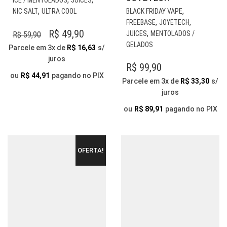
ICE / MENTOLADOS
JUICES
PRODUTO
EST
,
,
NIC SALT
ULTRA COOL
BLACK FRIDAY VAPE
TEM
PR
,
,
FREEBASE
JOYETECH
VÁRIAS
TE
O
O
R$
49,90
,
JUICES
MENTOLADOS /
R$
59,90
VARIANTES.
VÁR
GELADOS
PREÇO
PREÇO
Parcele em 3x de
R$
16,63
s/
AS
VAR
juros
ORIGINAL
ATUAL
OPÇÕES
AS
R$
99,90
ERA:
É:
PODEM
OP
ou
R$
44,91
pagando no PIX
Parcele em 3x de
R$
33,30
s/
SER
PO
R$ 59,90.
R$ 49,90.
juros
ESCOLHIDAS
SER
NA
ESC
ou
R$
89,91
pagando no PIX
PÁGINA
NA
DO
PÁG
PRODUTO
DO
OFERTA!
PR