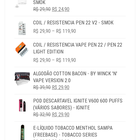
SMOK
R$ 69,90
O
O
R$
29,90
R$
24,90
PREÇO
PREÇO
COIL / RESISTENCIA PEN 22 V2 - SMOK
ORIGINAL
ATUAL
PRICE
ERA:
É:
R$
29,90
–
R$
119,90
RANGE:
R$ 29,90.
R$ 24,90.
R$ 29,90
COIL / RESISTENCIA VAPE PEN 22 / PEN 22
THROUGH
LIGHT EDITION
R$ 119,90
PRICE
R$
29,90
–
R$
119,90
RANGE:
R$ 29,90
ALGODÃO COTTON BACON - BY WINCK 'N'
THROUGH
VAPE VERSION 2.0
R$ 119,90
O
O
R$
39,90
R$
29,90
PREÇO
PREÇO
POD DESCARTAVEL IGNITE V600 600 PUFFS
ORIGINAL
ATUAL
(VÁRIOS SABORES) - IGNITE
ERA:
É:
O
O
R$
32,90
R$ 39,90.
R$
29,90
R$ 29,90.
PREÇO
PREÇO
E-LÍQUIDO TOBACCO MENTHOL SAMPA
ORIGINAL
ATUAL
(FREEBASE) - TOBACCO SERIES
ERA:
É: