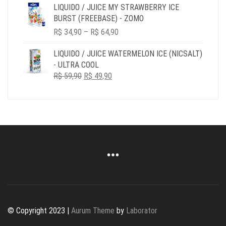
R$ 34,90
LIQUIDO / JUICE MY STRAWBERRY ICE
THROUGH
BURST (FREEBASE) - ZOMO
R$ 149,90
PRICE
R$
34,90
–
R$
64,90
RANGE:
R$ 34,90
LIQUIDO / JUICE WATERMELON ICE (NICSALT)
THROUGH
- ULTRA COOL
R$ 64,90
O
O
R$
59,90
R$
49,90
PREÇO
PREÇO
ORIGINAL
ATUAL
ERA:
É:
R$ 59,90.
R$ 49,90.
© Copyright 2023 |
Aurum Theme
by
Laborator