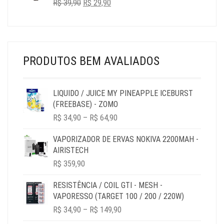
O
O
R$
39,90
R$ 32,90.
R$
29,90
R$ 29,90.
PREÇO
PREÇO
ORIGINAL
ATUAL
ERA:
É:
R$ 39,90.
R$ 29,90.
PRODUTOS BEM AVALIADOS
LIQUIDO / JUICE MY PINEAPPLE ICEBURST
(FREEBASE) - ZOMO
PRICE
R$
34,90
–
R$
64,90
RANGE:
R$ 34,90
VAPORIZADOR DE ERVAS NOKIVA 2200MAH -
THROUGH
AIRISTECH
R$ 64,90
R$
359,90
RESISTÊNCIA / COIL GTI - MESH -
VAPORESSO (TARGET 100 / 200 / 220W)
PRICE
R$
34,90
–
R$
149,90
RANGE: