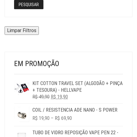
PESQUISAR
Limpar Filtros
EM PROMOÇÃO
KIT COTTON TRAVEL SET (ALGODÃO + PINÇA
+ TESOURA) - HELLVAPE
O
O
R$
49,90
R$
19,90
PREÇO
PREÇO
COIL / RESISTENCIA ADE NANO - S POWER
ORIGINAL
ATUAL
PRICE
ERA:
É:
R$
19,90
–
R$
69,90
RANGE:
R$ 49,90.
R$ 19,90.
R$ 19,90
TUBO DE VIDRO REPOSIÇÃO VAPE PEN 22 -
THROUGH