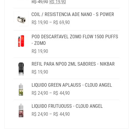
O
O
R$
49,90
R$ 79,90.
R$
19,90
R$ 19,90.
PREÇO
PREÇO
COIL / RESISTENCIA ADE NANO - S POWER
ORIGINAL
ATUAL
PRICE
ERA:
É:
R$
19,90
–
R$
69,90
RANGE:
R$ 49,90.
R$ 19,90.
R$ 19,90
POD DESCARTAVEL ZOMO FLOW 1500 PUFFS
THROUGH
- ZOMO
R$ 69,90
R$
19,90
REFIL PARA NPOD 2ML SABORES - NIKBAR
R$
19,90
LIQUIDO GREEN APLAUSS - CLOUD ANGEL
PRICE
R$
24,90
–
R$
44,90
RANGE:
R$ 24,90
LIQUIDO FRUTUOUSS - CLOUD ANGEL
THROUGH
PRICE
R$
24,90
–
R$
44,90
R$ 44,90
RANGE:
R$ 24,90
THROUGH