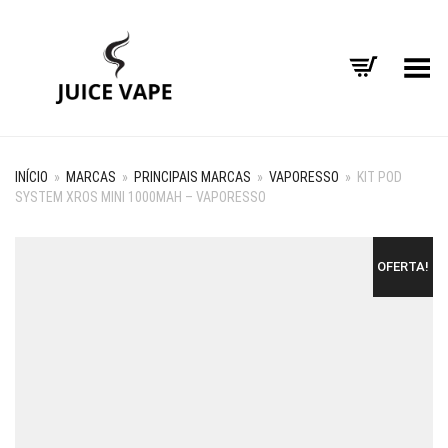
Alternar Menu
INÍCIO
»
MARCAS
»
PRINCIPAIS MARCAS
»
VAPORESSO
»
KIT POD
SYSTEM XROS MINI 1000MAH – VAPORESSO
OFERTA!