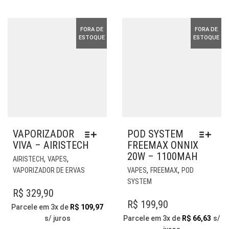
NA
ESC
R$ 124,90.
R$ 1
PÁGINA
NA
DO
PÁG
FORA DE
FORA DE
PRODUTO
DO
ESTOQUE
ESTOQUE
PR
VAPORIZADOR
POD SYSTEM
VIVA – AIRISTECH
FREEMAX ONNIX
20W – 1100MAH
ESTE
,
,
AIRISTECH
VAPES
PRODUTO
EST
,
,
VAPORIZADOR DE ERVAS
VAPES
FREEMAX
POD
TEM
PR
SYSTEM
VÁRIAS
TE
R$
329,90
VARIANTES.
VÁR
R$
199,90
Parcele em 3x de
R$
109,97
AS
VAR
s/ juros
Parcele em 3x de
R$
66,63
s/
OPÇÕES
AS