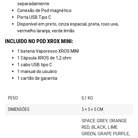
separadamente
Conexão de Pod magnético
Porta USB Tipo C
Disponível em preto, cinza espacial, prata, roxo uva,
vermelho laranja, verde limão
INCLUIDO NO POD XROX MINI:
1 bateria Vaporesso XROS MINI
1 Cápsula XROS de 1,2 ohm
1 cabo USB tipo C
1 manual do usuário
1 cartão de garantia
PESO
0,1 KG
DIMENSÕES
5 × 5 × 5 CM
SPACE GREY, ORANGE
RED, BLACK, LIME
GREEN, GRAPE PURPLE,