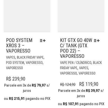
POD SYSTEM
KIT GTX GO 40W
XROS 3 –
C/ TANK (GTX
VAPORESSO
POD 22) –
VAPORESSO
ESTE
,
,
VAPES
BLACK FRIDAY VAPE
PRODUTO
EST
,
,
,
POD SYSTEM
VAPORESSO
VAPE PEN / CILÍNDRICO
BLACK
TEM
PR
,
,
VAPORESSO
FRIDAY VAPE
VAPES
VÁRIAS
TE
,
VAPORESSO
VAPORESSO
VARIANTES.
VÁR
R$
239,90
AS
VAR
O
O
R$
119,90
R$
124,90
Parcele em 3x de
R$
79,97
s/
OPÇÕES
AS
PREÇO
PRE
juros
Parcele em 3x de
R$
39,97
s/
PODEM
OP
juros
ORIGINAL
ATU
SER
PO
ou
R$
215,91
pagando no PIX
ESCOLHIDAS
ERA:
É:
SER
ou
R$
107,91
pagando no PIX