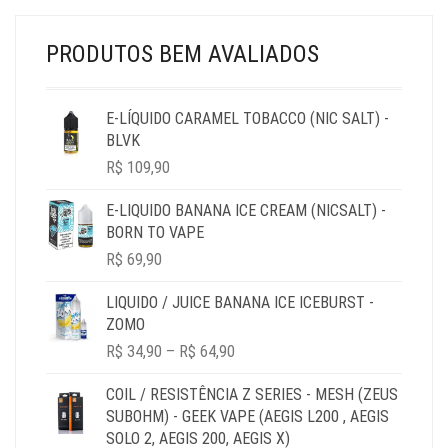
R$ 44,90
PRODUTOS BEM AVALIADOS
E-LÍQUIDO CARAMEL TOBACCO (NIC SALT) -
BLVK
R$
109,90
E-LIQUIDO BANANA ICE CREAM (NICSALT) -
BORN TO VAPE
R$
69,90
LIQUIDO / JUICE BANANA ICE ICEBURST -
ZOMO
PRICE
R$
34,90
–
R$
64,90
RANGE:
R$ 34,90
COIL / RESISTÊNCIA Z SERIES - MESH (ZEUS
THROUGH
SUBOHM) - GEEK VAPE (AEGIS L200 , AEGIS
R$ 64,90
SOLO 2, AEGIS 200, AEGIS X)