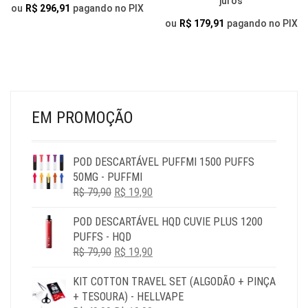
juros
PODEM
OP
ou
R$
296,91
pagando no PIX
SER
PO
ou
R$
179,91
pagando no PIX
ESCOLHIDAS
SER
NA
ESC
PÁGINA
NA
DO
PÁG
PRODUTO
DO
PR
EM PROMOÇÃO
POD DESCARTÁVEL PUFFMI 1500 PUFFS
50MG - PUFFMI
O
O
R$
79,90
R$
19,90
PREÇO
PREÇO
POD DESCARTÁVEL HQD CUVIE PLUS 1200
ORIGINAL
ATUAL
PUFFS - HQD
ERA:
É:
O
O
R$
79,90
R$ 79,90.
R$
19,90
R$ 19,90.
PREÇO
PREÇO
KIT COTTON TRAVEL SET (ALGODÃO + PINÇA
ORIGINAL
ATUAL
+ TESOURA) - HELLVAPE
ERA:
É: