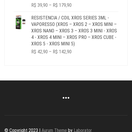
PRICE
R$
39,90
–
R$
179,90
RANGE:
R$ 39,90
RESISTENCIA / COIL XROS SERIES 3ML -
THROUGH
VAPORESSO (XROS – XROS 2 – XROS MINI –
R$ 179,90
XROS NANO – XROS 3 – XROS 3 MINI - XROS
4 - XROS 4 MINI – XROS PRO – XROS CUBE -
XROS 5 - XROS MINI 5)
PRICE
R$
42,90
–
R$
142,90
RANGE:
R$ 42,90
THROUGH
R$ 142,90
© Copyright 2023 |
Aurum Theme
by
Laborator