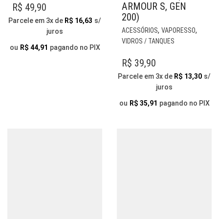
VÁRIAS
ARMOUR S, GEN
R$
49,90
VARIANTES.
200)
Parcele em 3x de
R$
16,63
s/
AS
,
,
ACESSÓRIOS
VAPORESSO
juros
OPÇÕES
VIDROS / TANQUES
PODEM
ou
R$
44,91
pagando no PIX
SER
R$
39,90
ESCOLHIDAS
Parcele em 3x de
R$
13,30
s/
NA
juros
PÁGINA
DO
ou
R$
35,91
pagando no PIX
PRODUTO