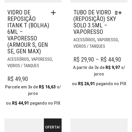
VIDRO DE
TUBO DE VIDRO
REPOSIÇÃO
(REPOSIÇÃO) SKY
ITANK T (BOLHA)
SOLO 3.5ML –
6ML –
VAPORESSO
VAPORESSO
EST
,
,
ACESSÓRIOS
VAPORESSO
(ARMOUR S, GEN
PR
VIDROS / TANQUES
SE, GEN MAX)
TE
VÁR
PRI
R$
29,90
–
R$
44,90
,
,
ACESSÓRIOS
VAPORESSO
VAR
VIDROS / TANQUES
RAN
A partir de 3x de
R$
9,97
s/
AS
juros
R$ 2
OP
R$
49,90
THR
PO
ou
R$
26,91
pagando no PIX
Parcele em 3x de
R$
16,63
s/
SER
R$ 4
juros
ESC
NA
ou
R$
44,91
pagando no PIX
PÁG
DO
PR
OFERTA!