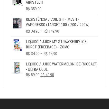
THROUGH
AIRISTECH
R$ 64,90
R$
359,90
RESISTÊNCIA / COIL GTI - MESH -
VAPORESSO (TARGET 100 / 200 / 220W)
PRICE
R$
34,90
–
R$
149,90
RANGE:
R$ 34,90
LIQUIDO / JUICE MY STRAWBERRY ICE
THROUGH
BURST (FREEBASE) - ZOMO
R$ 149,90
PRICE
R$
34,90
–
R$
64,90
RANGE:
R$ 34,90
LIQUIDO / JUICE WATERMELON ICE (NICSALT)
THROUGH
- ULTRA COOL
R$ 64,90
O
O
R$
59,90
R$
49,90
PREÇO
PREÇO
ORIGINAL
ATUAL
ERA:
É:
R$ 59,90.
R$ 49,90.