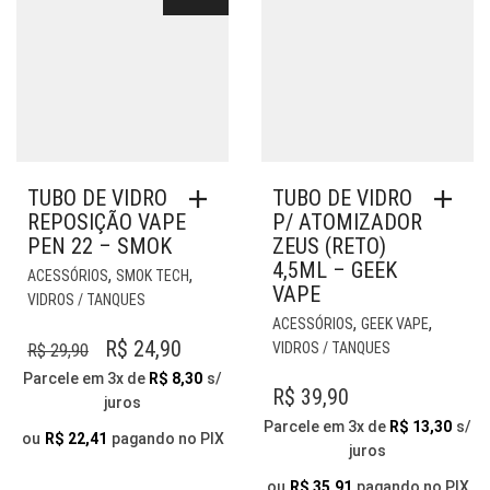
TUBO DE VIDRO
TUBO DE VIDRO
REPOSIÇÃO VAPE
P/ ATOMIZADOR
PEN 22 – SMOK
ZEUS (RETO)
4,5ML – GEEK
,
,
ACESSÓRIOS
SMOK TECH
VAPE
VIDROS / TANQUES
,
,
ACESSÓRIOS
GEEK VAPE
O
O
R$
24,90
VIDROS / TANQUES
R$
29,90
PREÇO
PREÇO
Parcele em 3x de
R$
8,30
s/
R$
39,90
juros
ORIGINAL
ATUAL
Parcele em 3x de
R$
13,30
s/
ERA:
É:
ou
R$
22,41
pagando no PIX
juros
R$ 29,90.
R$ 24,90.
ou
R$
35,91
pagando no PIX