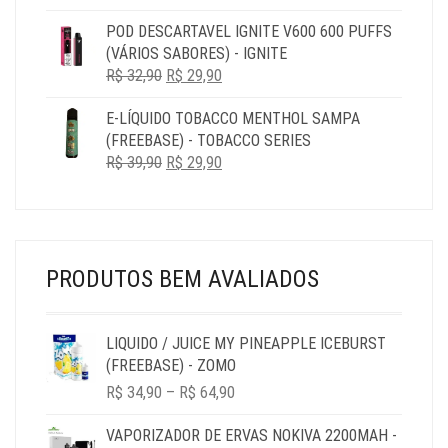
PREÇO
PREÇO
POD DESCARTAVEL IGNITE V600 600 PUFFS
ORIGINAL
ATUAL
(VÁRIOS SABORES) - IGNITE
ERA:
É:
O
O
R$
32,90
R$ 39,90.
R$
29,90
R$ 29,90.
PREÇO
PREÇO
E-LÍQUIDO TOBACCO MENTHOL SAMPA
ORIGINAL
ATUAL
(FREEBASE) - TOBACCO SERIES
ERA:
É:
O
O
R$
39,90
R$ 32,90.
R$
29,90
R$ 29,90.
PREÇO
PREÇO
ORIGINAL
ATUAL
ERA:
É:
R$ 39,90.
R$ 29,90.
PRODUTOS BEM AVALIADOS
LIQUIDO / JUICE MY PINEAPPLE ICEBURST
(FREEBASE) - ZOMO
PRICE
R$
34,90
–
R$
64,90
RANGE:
R$ 34,90
VAPORIZADOR DE ERVAS NOKIVA 2200MAH -