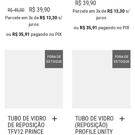
VÁR
R$
39,90
VAR
O
O
R$
39,90
R$
45,00
Parcele em 3x de
R$
13,30
s/
AS
PREÇO
PREÇO
Parcele em 3x de
R$
13,30
s/
juros
OP
juros
ORIGINAL
ATUAL
PO
ou
R$
35,91
pagando no PIX
ERA:
É:
SER
ou
R$
35,91
pagando no PIX
ESC
R$ 45,00.
R$ 39,90.
NA
PÁG
FORA DE
FORA DE
DO
ESTOQUE
ESTOQUE
PR
TUBO DE VIDRO
TUBO DE VIDRO
DE REPOSIÇÃO
(REPOSIÇÃO)
TFV12 PRINCE
PROFILE UNITY