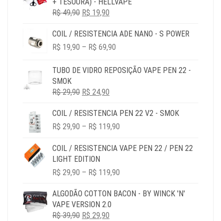
+ TESOURA) - HELLVAPE
O
O
R$
49,90
R$
19,90
PREÇO
PREÇO
COIL / RESISTENCIA ADE NANO - S POWER
ORIGINAL
ATUAL
PRICE
ERA:
É:
R$
19,90
–
R$
69,90
RANGE:
R$ 49,90.
R$ 19,90.
R$ 19,90
TUBO DE VIDRO REPOSIÇÃO VAPE PEN 22 -
THROUGH
SMOK
R$ 69,90
O
O
R$
29,90
R$
24,90
PREÇO
PREÇO
COIL / RESISTENCIA PEN 22 V2 - SMOK
ORIGINAL
ATUAL
PRICE
ERA:
É:
R$
29,90
–
R$
119,90
RANGE:
R$ 29,90.
R$ 24,90.
R$ 29,90
COIL / RESISTENCIA VAPE PEN 22 / PEN 22
THROUGH
LIGHT EDITION
R$ 119,90
PRICE
R$
29,90
–
R$
119,90
RANGE:
R$ 29,90
ALGODÃO COTTON BACON - BY WINCK 'N'
THROUGH
VAPE VERSION 2.0
R$ 119,90
O
O
R$
39,90
R$
29,90