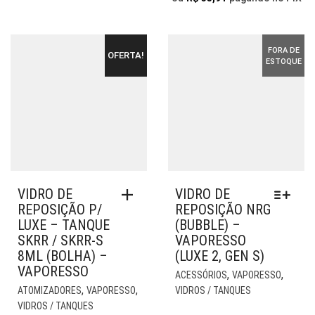
FORA DE
OFERTA!
ESTOQUE
VIDRO DE
VIDRO DE
REPOSIÇÃO P/
REPOSIÇÃO NRG
LUXE – TANQUE
(BUBBLE) –
SKRR / SKRR-S
VAPORESSO
8ML (BOLHA) –
(LUXE 2, GEN S)
VAPORESSO
EST
,
,
ACESSÓRIOS
VAPORESSO
PR
,
,
ATOMIZADORES
VAPORESSO
VIDROS / TANQUES
TE
VIDROS / TANQUES