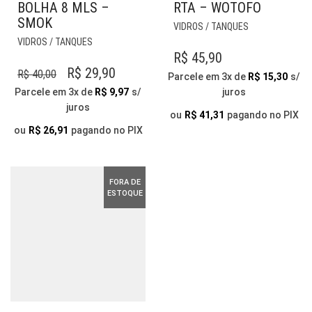
BOLHA 8 MLS –
RTA – WOTOFO
SMOK
VIDROS / TANQUES
VIDROS / TANQUES
R$
45,90
O
O
R$
29,90
R$
40,00
Parcele em 3x de
R$
15,30
s/
PREÇO
PREÇO
Parcele em 3x de
R$
9,97
s/
juros
juros
ORIGINAL
ATUAL
ou
R$
41,31
pagando no PIX
ERA:
É:
ou
R$
26,91
pagando no PIX
R$ 40,00.
R$ 29,90.
FORA DE
ESTOQUE