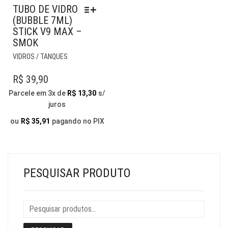
TUBO DE VIDRO
(BUBBLE 7ML)
STICK V9 MAX –
SMOK
ESTE
VIDROS / TANQUES
PRODUTO
TEM
R$
39,90
VÁRIAS
Parcele em 3x de
R$
13,30
s/
VARIANTES.
juros
AS
OPÇÕES
ou
R$
35,91
pagando no PIX
PODEM
SER
ESCOLHIDAS
NA
PESQUISAR PRODUTO
PÁGINA
DO
PRODUTO