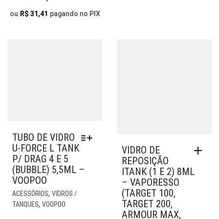
ORIGINAL
ATUAL
ESC
ERA:
É:
NA
ou
R$
31,41
pagando no PIX
PÁG
R$ 49,90.
R$ 34,90.
DO
PR
TUBO DE VIDRO
U-FORCE L TANK
VIDRO DE
P/ DRAG 4 E 5
REPOSIÇÃO
(BUBBLE) 5,5ML –
ITANK (1 E 2) 8ML
VOOPOO
– VAPORESSO
ESTE
(TARGET 100,
,
ACESSÓRIOS
VIDROS /
PRODUTO
TARGET 200,
,
TANQUES
VOOPOO
TEM
ARMOUR MAX,