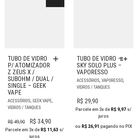
TUBO DE VIDRO
TUBO DE VIDRO –
P/ ATOMIZADOR
SKY SOLO PLUS –
Z ZEUS X /
VAPORESSO
SUBOHM / DUAL /
EST
,
,
ACESSÓRIOS
VAPORESSO
SINGLE – GEEK
PR
VIDROS / TANQUES
VAPE
TE
VÁR
R$
29,90
,
,
ACESSÓRIOS
GEEK VAPE
VAR
VIDROS / TANQUES
Parcele em 3x de
R$
9,97
s/
AS
juros
OP
O
O
R$
34,90
R$
49,90
PO
ou
R$
26,91
pagando no PIX
PREÇO
PREÇO
Parcele em 3x de
R$
11,63
s/
SER
juros