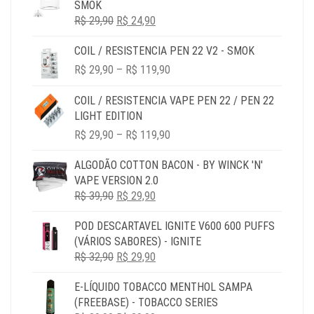
SMOK
R$ 69,90
O
O
R$
29,90
R$
24,90
PREÇO
PREÇO
COIL / RESISTENCIA PEN 22 V2 - SMOK
ORIGINAL
ATUAL
PRICE
ERA:
É:
R$
29,90
–
R$
119,90
RANGE:
R$ 29,90.
R$ 24,90.
R$ 29,90
COIL / RESISTENCIA VAPE PEN 22 / PEN 22
THROUGH
LIGHT EDITION
R$ 119,90
PRICE
R$
29,90
–
R$
119,90
RANGE:
R$ 29,90
ALGODÃO COTTON BACON - BY WINCK 'N'
THROUGH
VAPE VERSION 2.0
R$ 119,90
O
O
R$
39,90
R$
29,90
PREÇO
PREÇO
POD DESCARTAVEL IGNITE V600 600 PUFFS
ORIGINAL
ATUAL
(VÁRIOS SABORES) - IGNITE
ERA:
É:
O
O
R$
32,90
R$ 39,90.
R$
29,90
R$ 29,90.
PREÇO
PREÇO
E-LÍQUIDO TOBACCO MENTHOL SAMPA
ORIGINAL
ATUAL
(FREEBASE) - TOBACCO SERIES
ERA:
É: