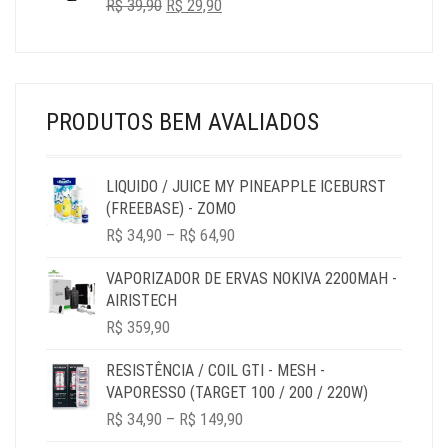
O
O
R$
39,90
R$ 32,90.
R$
29,90
R$ 29,90.
PREÇO
PREÇO
ORIGINAL
ATUAL
ERA:
É:
R$ 39,90.
R$ 29,90.
PRODUTOS BEM AVALIADOS
LIQUIDO / JUICE MY PINEAPPLE ICEBURST
(FREEBASE) - ZOMO
PRICE
R$
34,90
–
R$
64,90
RANGE:
R$ 34,90
VAPORIZADOR DE ERVAS NOKIVA 2200MAH -
THROUGH
AIRISTECH
R$ 64,90
R$
359,90
RESISTÊNCIA / COIL GTI - MESH -
VAPORESSO (TARGET 100 / 200 / 220W)
PRICE
R$
34,90
–
R$
149,90
RANGE: