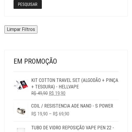
PESQUISAR
Limpar Filtros
EM PROMOÇÃO
KIT COTTON TRAVEL SET (ALGODÃO + PINÇA
+ TESOURA) - HELLVAPE
O
O
R$
49,90
R$
19,90
PREÇO
PREÇO
COIL / RESISTENCIA ADE NANO - S POWER
ORIGINAL
ATUAL
PRICE
ERA:
É:
R$
19,90
–
R$
69,90
RANGE:
R$ 49,90.
R$ 19,90.
R$ 19,90
TUBO DE VIDRO REPOSIÇÃO VAPE PEN 22 -
THROUGH