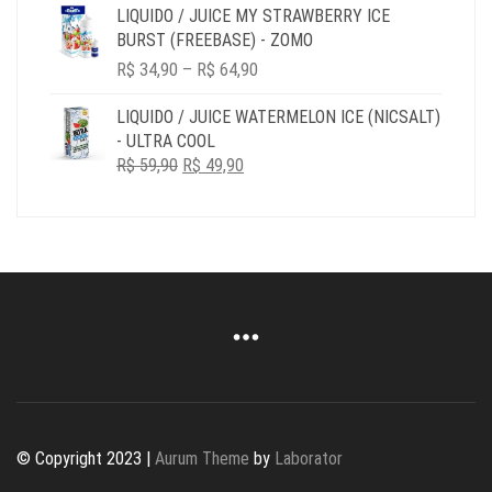
R$ 34,90
LIQUIDO / JUICE MY STRAWBERRY ICE
THROUGH
BURST (FREEBASE) - ZOMO
R$ 149,90
PRICE
R$
34,90
–
R$
64,90
RANGE:
R$ 34,90
LIQUIDO / JUICE WATERMELON ICE (NICSALT)
THROUGH
- ULTRA COOL
R$ 64,90
O
O
R$
59,90
R$
49,90
PREÇO
PREÇO
ORIGINAL
ATUAL
ERA:
É:
R$ 59,90.
R$ 49,90.
© Copyright 2023 |
Aurum Theme
by
Laborator