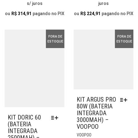
s/ juros
juros
PODEM
PO
SER
SER
ou
R$
314,91
pagando no PIX
ou
R$
224,91
pagando no PIX
ESCOLHIDAS
ESC
NA
NA
PÁGINA
PÁG
FORA DE
FORA DE
DO
DO
ESTOQUE
ESTOQUE
PRODUTO
PR
KIT ARGUS PRO
80W (BATERIA
INTEGRADA
KIT DORIC 60
3000MAH) –
(BATERIA
VOOPOO
INTEGRADA
ESTE
VOOPOO
2500MAH) –