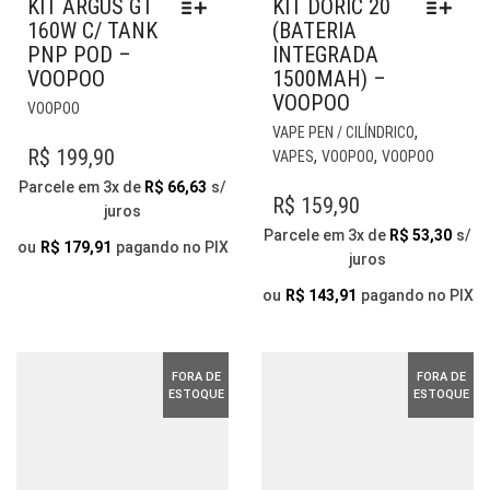
KIT ARGUS GT
KIT DORIC 20
160W C/ TANK
(BATERIA
PNP POD –
INTEGRADA
VOOPOO
1500MAH) –
VOOPOO
ESTE
VOOPOO
PRODUTO
EST
,
VAPE PEN / CILÍNDRICO
TEM
PR
R$
199,90
,
,
VAPES
VOOPOO
VOOPOO
VÁRIAS
TE
Parcele em 3x de
R$
66,63
s/
VARIANTES.
VÁR
R$
159,90
juros
AS
VAR
Parcele em 3x de
R$
53,30
s/
OPÇÕES
AS
ou
R$
179,91
pagando no PIX
juros
PODEM
OP
SER
PO
ou
R$
143,91
pagando no PIX
ESCOLHIDAS
SER
NA
ESC
PÁGINA
NA
FORA DE
FORA DE
DO
PÁG
ESTOQUE
ESTOQUE
PRODUTO
DO
PR