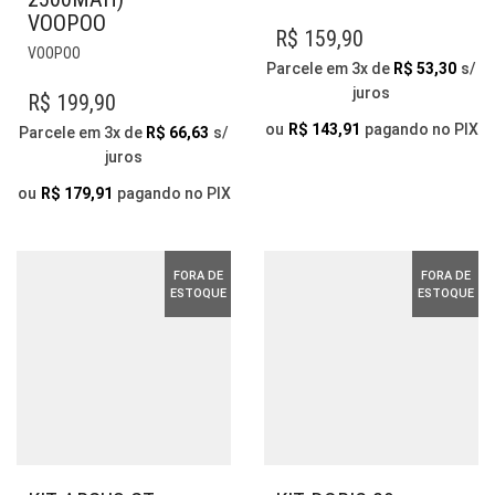
PRODUTO
VOOPOO
TEM
R$
159,90
ESTE
VÁRIAS
VOOPOO
Parcele em 3x de
R$
53,30
s/
PRODUTO
VARIANTES.
juros
TEM
R$
199,90
AS
VÁRIAS
OPÇÕES
ou
R$
143,91
pagando no PIX
Parcele em 3x de
R$
66,63
s/
VARIANTES.
PODEM
juros
AS
SER
OPÇÕES
ou
R$
179,91
pagando no PIX
ESCOLHIDAS
PODEM
NA
SER
PÁGINA
ESCOLHIDAS
DO
FORA DE
FORA DE
NA
ESTOQUE
ESTOQUE
PRODUTO
PÁGINA
DO
PRODUTO