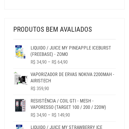
PREÇO
PREÇO
ORIGINAL
ATUAL
ERA:
É:
R$ 39,90.
R$ 29,90.
PRODUTOS BEM AVALIADOS
LIQUIDO / JUICE MY PINEAPPLE ICEBURST
(FREEBASE) - ZOMO
PRICE
R$
34,90
–
R$
64,90
RANGE:
R$ 34,90
VAPORIZADOR DE ERVAS NOKIVA 2200MAH -
THROUGH
AIRISTECH
R$ 64,90
R$
359,90
RESISTÊNCIA / COIL GTI - MESH -
VAPORESSO (TARGET 100 / 200 / 220W)
PRICE
R$
34,90
–
R$
149,90
RANGE:
R$ 34,90
LIQUIDO / JUICE MY STRAWBERRY ICE