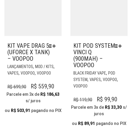
PR
KIT VAPE DRAG 5
KIT POD SYSTEM
(UFORCE X TANK)
VINCI Q
– VOOPOO
(900MAH) –
VOOPOO
ESTE
,
,
LANÇAMENTOS
MOD / KITS
PRODUTO
EST
,
,
,
VAPES
VOOPOO
VOOPOO
BLACK FRIDAY VAPE
POD
TEM
PR
,
,
,
SYSTEM
VAPES
VOOPOO
VÁRIAS
TE
O
O
R$
559,90
VOOPOO
R$
699,90
VARIANTES.
VÁR
PREÇO
PREÇO
Parcele em 3x de
R$
186,63
AS
VAR
O
O
R$
99,90
R$
119,90
s/ juros
ORIGINAL
ATUAL
OPÇÕES
AS
PREÇO
PREÇ
Parcele em 3x de
R$
33,30
s/
ERA:
É:
PODEM
OP
ou
R$
503,91
pagando no PIX
juros
ORIGINAL
ATUA
SER
PO
R$ 699,90.
R$ 559,90.
ESCOLHIDAS
ERA:
É:
SER
ou
R$
89,91
pagando no PIX
NA
ESC