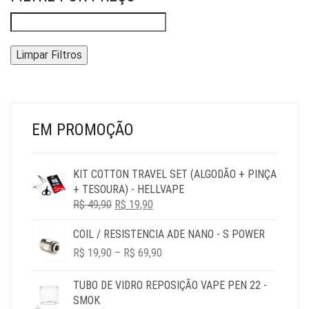
Limpar Filtros
EM PROMOÇÃO
KIT COTTON TRAVEL SET (ALGODÃO + PINÇA
+ TESOURA) - HELLVAPE
O
O
R$
49,90
R$
19,90
PREÇO
PREÇO
COIL / RESISTENCIA ADE NANO - S POWER
ORIGINAL
ATUAL
PRICE
ERA:
É:
R$
19,90
–
R$
69,90
RANGE:
R$ 49,90.
R$ 19,90.
R$ 19,90
TUBO DE VIDRO REPOSIÇÃO VAPE PEN 22 -
THROUGH
SMOK