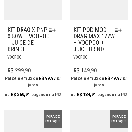
KIT DRAG X PNP-
KIT POD MOD
X 80W – VOOPOO
DRAG MAX 177W
+ JUICE DE
– VOOPOO +
BRINDE
JUICE BRINDE
ESTE
ESTE
VOOPOO
VOOPOO
PRODUTO
PRODUTO
TEM
TEM
R$
299,90
R$
149,90
VÁRIAS
VÁRIAS
Parcele em 3x de
R$
99,97
s/
Parcele em 3x de
R$
49,97
s/
VARIANTES.
VARIANTES.
juros
juros
AS
AS
OPÇÕES
OPÇÕES
ou
R$
269,91
pagando no PIX
ou
R$
134,91
pagando no PIX
PODEM
PODEM
SER
SER
ESCOLHIDAS
ESCOLHIDAS
FORA DE
FORA DE
NA
NA
ESTOQUE
ESTOQUE
PÁGINA
PÁGINA