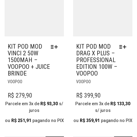
DO
DO
PRODUTO
PRODUTO
KIT POD MOD
KIT POD MOD
VINCI 2 50W
DRAG X PLUS –
1500MAH –
PROFESSIONAL
VOOPOO + JUICE
EDITION 100W –
BRINDE
VOOPOO
ESTE
ESTE
VOOPOO
VOOPOO
PRODUTO
PRODUTO
TEM
TEM
R$
279,90
R$
399,90
VÁRIAS
VÁRIAS
Parcele em 3x de
R$
93,30
s/
Parcele em 3x de
R$
133,30
VARIANTES.
VARIANTES.
juros
s/ juros
AS
AS
OPÇÕES
OPÇÕES
ou
R$
251,91
pagando no PIX
ou
R$
359,91
pagando no PIX
PODEM
PODEM
SER
SER