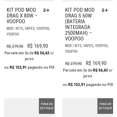
KIT POD MOD
KIT POD MOD
DRAG X 80W –
DRAG S 60W
VOOPOO
(BATERIA
INTEGRADA
ESTE
,
,
,
MOD / KITS
VAPES
VOOPOO
2500MAH) –
PRODUTO
VOOPOO
VOOPOO
TEM
VÁRIAS
EST
O
O
R$
169,90
,
,
,
MOD / KITS
VAPES
VOOPOO
R$
279,90
VARIANTES.
PR
VOOPOO
PREÇO
PREÇO
Parcele em 3x de
R$
56,63
s/
AS
TE
juros
ORIGINAL
ATUAL
OPÇÕES
VÁR
O
O
R$
169,90
R$
279,90
ERA:
É:
PODEM
VAR
ou
R$
152,91
pagando no PIX
PREÇO
PRE
Parcele em 3x de
R$
56,63
s/
SER
AS
R$ 279,90.
R$ 169,90.
juros
ORIGINAL
ATU
ESCOLHIDAS
OP
NA
ERA:
É:
PO
ou
R$
152,91
pagando no PIX
PÁGINA
SER
R$ 279,90.
R$ 1
DO
ESC
PRODUTO
NA
FORA DE
FORA DE
PÁG
ESTOQUE
ESTOQUE
DO