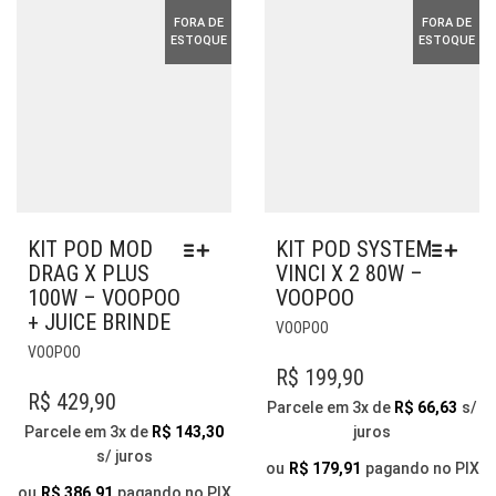
ESCOLHIDAS
ESCOLHIDAS
FORA DE
FORA DE
NA
NA
ESTOQUE
ESTOQUE
PÁGINA
PÁGINA
DO
DO
PRODUTO
PRODUTO
KIT POD MOD
KIT POD SYSTEM
DRAG X PLUS
VINCI X 2 80W –
100W – VOOPOO
VOOPOO
+ JUICE BRINDE
ESTE
VOOPOO
ESTE
PRODUTO
VOOPOO
PRODUTO
TEM
R$
199,90
TEM
VÁRIAS
R$
429,90
Parcele em 3x de
R$
66,63
s/
VÁRIAS
VARIANTES.
Parcele em 3x de
R$
143,30
juros
VARIANTES.
AS
s/ juros
AS
OPÇÕES
ou
R$
179,91
pagando no PIX
OPÇÕES
PODEM
ou
R$
386,91
pagando no PIX