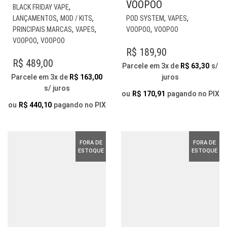
VOOPOO
ESTE
,
BLACK FRIDAY VAPE
PRODUTO
EST
,
,
,
,
LANÇAMENTOS
MOD / KITS
POD SYSTEM
VAPES
TEM
PR
,
,
,
PRINCIPAIS MARCAS
VAPES
VOOPOO
VOOPOO
VÁRIAS
TE
,
VOOPOO
VOOPOO
VARIANTES.
VÁR
R$
189,90
AS
VAR
R$
489,00
Parcele em 3x de
R$
63,30
s/
OPÇÕES
AS
Parcele em 3x de
R$
163,00
juros
PODEM
OP
s/ juros
SER
PO
ou
R$
170,91
pagando no PIX
ESCOLHIDAS
SER
ou
R$
440,10
pagando no PIX
NA
ESC
PÁGINA
NA
DO
PÁG
FORA DE
FORA DE
PRODUTO
DO
ESTOQUE
ESTOQUE
PR