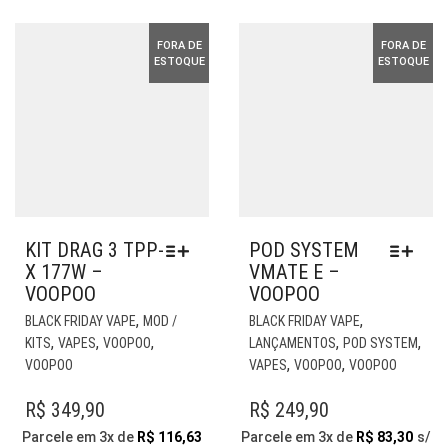
R$ 119,90.
R$ 99,
PÁGINA
NA
DO
PÁG
FORA DE
FORA DE
PRODUTO
DO
ESTOQUE
ESTOQUE
PR
KIT DRAG 3 TPP-
POD SYSTEM
X 177W –
VMATE E –
VOOPOO
VOOPOO
ESTE
EST
,
,
BLACK FRIDAY VAPE
MOD /
BLACK FRIDAY VAPE
PRODUTO
PR
,
,
,
,
,
KITS
VAPES
VOOPOO
LANÇAMENTOS
POD SYSTEM
TEM
TE
,
,
VOOPOO
VAPES
VOOPOO
VOOPOO
VÁRIAS
VÁR
VARIANTES.
VAR
R$
349,90
R$
249,90
AS
AS
Parcele em 3x de
R$
116,63
Parcele em 3x de
R$
83,30
s/
OPÇÕES
OP