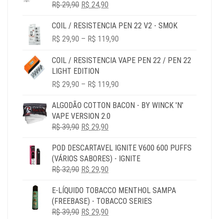
R$ 69,90
O
O
R$
29,90
R$
24,90
PREÇO
PREÇO
COIL / RESISTENCIA PEN 22 V2 - SMOK
ORIGINAL
ATUAL
PRICE
ERA:
É:
R$
29,90
–
R$
119,90
RANGE:
R$ 29,90.
R$ 24,90.
R$ 29,90
COIL / RESISTENCIA VAPE PEN 22 / PEN 22
THROUGH
LIGHT EDITION
R$ 119,90
PRICE
R$
29,90
–
R$
119,90
RANGE:
R$ 29,90
ALGODÃO COTTON BACON - BY WINCK 'N'
THROUGH
VAPE VERSION 2.0
R$ 119,90
O
O
R$
39,90
R$
29,90
PREÇO
PREÇO
POD DESCARTAVEL IGNITE V600 600 PUFFS
ORIGINAL
ATUAL
(VÁRIOS SABORES) - IGNITE
ERA:
É:
O
O
R$
32,90
R$ 39,90.
R$
29,90
R$ 29,90.
PREÇO
PREÇO
E-LÍQUIDO TOBACCO MENTHOL SAMPA
ORIGINAL
ATUAL
(FREEBASE) - TOBACCO SERIES
ERA:
É:
O
O
R$
39,90
R$ 32,90.
R$
29,90
R$ 29,90.