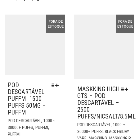
ESCOLHIDAS
NA
R$ 99,90.
R$ 29,90.
NA
PÁG
PÁGINA
DO
FORA DE
FORA DE
DO
PR
ESTOQUE
ESTOQUE
PRODUTO
POD
MASKKING HIGH
DESCARTÁVEL
GTS – POD
PUFFMI 1500
DESCARTÁVEL –
PUFFS 50MG –
2500
PUFFMI
PUFFS/NICSALT/8.5ML
ESTE
,
POD DESCARTÁVEL
1000 ~
EST
,
POD DESCARTÁVEL
1000 ~
PRODUTO
,
,
30000+ PUFFS
PUFFMI
PR
,
30000+ PUFFS
BLACK FRIDAY
TEM
PUFFMI
TE
,
,
VAPE
MASKKING
MASKKING P