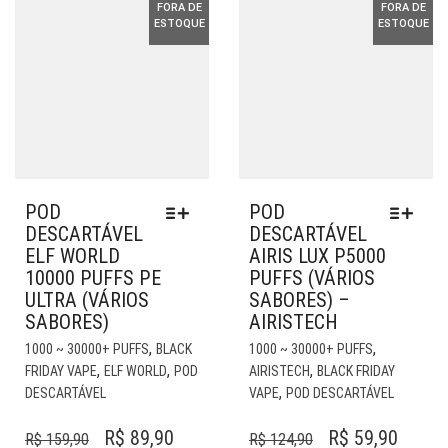
FORA DE
FORA DE
PÁGINA
DO
ESTOQUE
ESTOQUE
DO
PR
PRODUTO
POD
POD
DESCARTÁVEL
DESCARTÁVEL
ELF WORLD
AIRIS LUX P5000
10000 PUFFS PE
PUFFS (VÁRIOS
ULTRA (VÁRIOS
SABORES) –
SABORES)
AIRISTECH
ESTE
EST
,
,
1000 ~ 30000+ PUFFS
BLACK
1000 ~ 30000+ PUFFS
PRODUTO
PR
,
,
,
FRIDAY VAPE
ELF WORLD
POD
AIRISTECH
BLACK FRIDAY
TEM
TE
,
DESCARTÁVEL
VAPE
POD DESCARTÁVEL
VÁRIAS
VÁR
VARIANTES.
VAR
O
O
O
O
R$
89,90
R$
59,90
R$
159,90
R$
124,90