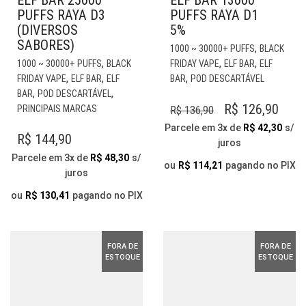
PUFFS RAYA D3
PUFFS RAYA D1
(DIVERSOS
5%
SABORES)
EST
,
1000 ~ 30000+ PUFFS
BLACK
ESTE
PR
,
,
,
1000 ~ 30000+ PUFFS
BLACK
FRIDAY VAPE
ELF BAR
ELF
PRODUTO
TE
,
,
,
FRIDAY VAPE
ELF BAR
ELF
BAR
POD DESCARTÁVEL
TEM
VÁR
,
,
BAR
POD DESCARTÁVEL
VÁRIAS
VAR
O
O
R$
126,90
PRINCIPAIS MARCAS
R$
136,90
VARIANTES.
AS
PREÇO
PRE
Parcele em 3x de
R$
42,30
s/
AS
OP
R$
144,90
juros
ORIGINAL
ATU
OPÇÕES
PO
Parcele em 3x de
R$
48,30
s/
PODEM
ERA:
É:
SER
ou
R$
114,21
pagando no PIX
juros
SER
ESC
R$ 136,90.
R$ 1
ESCOLHIDAS
NA
ou
R$
130,41
pagando no PIX
NA
PÁG
PÁGINA
DO
DO
PR
FORA DE
FORA DE
PRODUTO
ESTOQUE
ESTOQUE