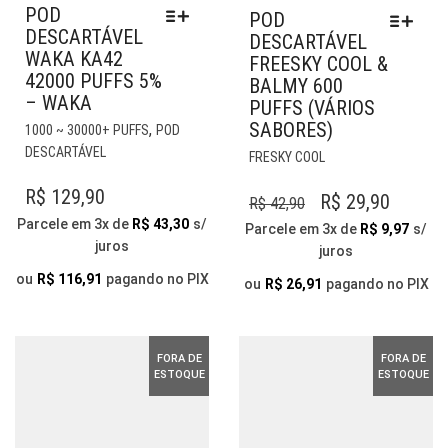
POD
POD
DESCARTÁVEL
DESCARTÁVEL
WAKA KA42
FREESKY COOL &
42000 PUFFS 5%
BALMY 600
– WAKA
PUFFS (VÁRIOS
ESTE
SABORES)
,
1000 ~ 30000+ PUFFS
POD
PRODUTO
ESTE
DESCARTÁVEL
FRESKY COOL
TEM
PRODUTO
VÁRIAS
R$
129,90
TEM
O
O
R$
29,90
R$
42,90
VARIANTES.
VÁRIAS
Parcele em 3x de
R$
43,30
s/
PREÇO
PREÇO
Parcele em 3x de
R$
9,97
s/
AS
VARIANTES.
juros
juros
ORIGINAL
ATUAL
OPÇÕES
AS
PODEM
ou
R$
116,91
pagando no PIX
ERA:
OPÇÕES
É:
ou
R$
26,91
pagando no PIX
SER
PODEM
R$ 42,90.
R$ 29,9
ESCOLHIDAS
SER
NA
ESCOLHIDAS
FORA DE
FORA DE
PÁGINA
NA
ESTOQUE
ESTOQUE
DO
PÁGINA
PRODUTO
DO
PRODUTO