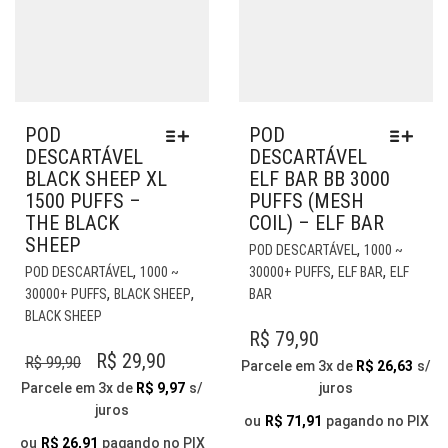
POD
POD
DESCARTÁVEL
DESCARTÁVEL
BLACK SHEEP XL
ELF BAR BB 3000
1500 PUFFS –
PUFFS (MESH
THE BLACK
COIL) – ELF BAR
SHEEP
EST
,
POD DESCARTÁVEL
1000 ~
ESTE
PR
,
,
,
POD DESCARTÁVEL
1000 ~
30000+ PUFFS
ELF BAR
ELF
PRODUTO
TE
,
,
30000+ PUFFS
BLACK SHEEP
BAR
TEM
VÁR
BLACK SHEEP
VÁRIAS
VAR
R$
79,90
VARIANTES.
AS
O
O
R$
29,90
R$
99,90
Parcele em 3x de
R$
26,63
s/
AS
OP
PREÇO
PREÇO
Parcele em 3x de
R$
9,97
s/
juros
OPÇÕES
PO
juros
ORIGINAL
ATUAL
PODEM
SER
ou
R$
71,91
pagando no PIX
ERA:
É:
SER
ESC
ou
R$
26,91
pagando no PIX