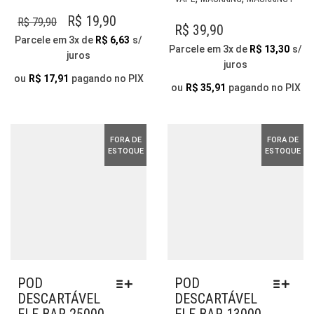
VÁRIAS
VÁR
VARIANTES.
O
O
R$
19,90
R$
79,90
VAR
R$
39,90
AS
PREÇO
PREÇO
AS
Parcele em 3x de
R$
6,63
s/
OPÇÕES
Parcele em 3x de
R$
13,30
s/
OP
juros
ORIGINAL
ATUAL
PODEM
juros
PO
ERA:
É:
SER
ou
R$
17,91
pagando no PIX
SER
ou
R$
35,91
pagando no PIX
ESCOLHIDAS
R$ 79,90.
R$ 19,90.
ESC
NA
NA
PÁGINA
PÁG
DO
FORA DE
FORA DE
DO
ESTOQUE
ESTOQUE
PRODUTO
PR
POD
POD
DESCARTÁVEL
DESCARTÁVEL
ELF BAR 25000
ELF BAR 13000