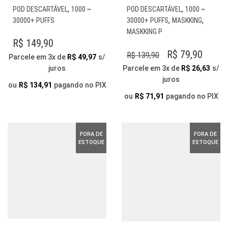
ESTE
EST
,
,
POD DESCARTÁVEL
1000 ~
POD DESCARTÁVEL
1000 ~
PRODUTO
PR
,
,
30000+ PUFFS
30000+ PUFFS
MASKKING
TEM
TE
MASKKING P
VÁRIAS
VÁR
R$
149,90
VARIANTES.
VAR
O
O
R$
79,90
R$
139,90
Parcele em 3x de
R$
49,97
s/
AS
AS
PREÇO
PREÇ
juros
Parcele em 3x de
R$
26,63
s/
OPÇÕES
OP
juros
ORIGINAL
ATUA
PODEM
PO
ou
R$
134,91
pagando no PIX
SER
ERA:
É:
SER
ou
R$
71,91
pagando no PIX
ESCOLHIDAS
ESC
R$ 139,90.
R$ 79,
NA
NA
PÁGINA
PÁG
FORA DE
FORA DE
DO
DO
ESTOQUE
ESTOQUE
PRODUTO
PR