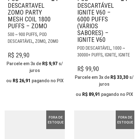
DESCARTAVEL
DESCARTÁVEL
ZOMO PARTY
IGNITE V60 –
MESH COIL 1800
6000 PUFFS
PUFFS – ZOMO
(VÁRIOS
SABORES) –
ESTE
,
500 ~ 900 PUFFS
POD
IGNITE V60
PRODUTO
,
,
DESCARTÁVEL
ZOMO
ZOMO
TEM
EST
,
POD DESCARTÁVEL
1000 ~
VÁRIAS
PR
R$
29,90
,
,
30000+ PUFFS
IGNITE
IGNITE
VARIANTES.
TE
Parcele em 3x de
R$
9,97
s/
AS
VÁR
R$
99,90
juros
OPÇÕES
VAR
Parcele em 3x de
R$
33,30
s/
PODEM
AS
ou
R$
26,91
pagando no PIX
juros
SER
OP
ESCOLHIDAS
PO
ou
R$
89,91
pagando no PIX
NA
SER
PÁGINA
ESC
DO
NA
FORA DE
FORA DE
PRODUTO
PÁG
ESTOQUE
ESTOQUE
DO
PR