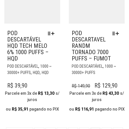
POD
POD
DESCARTÁVEL
DESCARTAVEL
HQD TECH MELO
RANDM
6% 1000 PUFFS –
TORNADO 7000
HQD
PUFFS – FUMOT
ESTE
EST
,
,
POD DESCARTÁVEL
1000 ~
POD DESCARTÁVEL
1000 ~
PRODUTO
PR
,
,
30000+ PUFFS
HQD
HQD
30000+ PUFFS
TEM
TE
VÁRIAS
VÁR
O
O
R$
39,90
R$
129,90
R$
149,90
VARIANTES.
VAR
PREÇO
PRE
Parcele em 3x de
R$
13,30
s/
Parcele em 3x de
R$
43,30
s/
AS
AS
juros
juros
ORIGINAL
ATU
OPÇÕES
OP
PODEM
ERA:
É:
PO
ou
R$
35,91
pagando no PIX
ou
R$
116,91
pagando no PIX
SER
SER
R$ 149,90.
R$ 1
ESCOLHIDAS
ESC
NA
NA