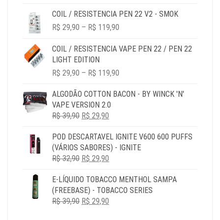
PREÇO
PREÇO
COIL / RESISTENCIA PEN 22 V2 - SMOK
ORIGINAL
ATUAL
PRICE
ERA:
É:
R$
29,90
–
R$
119,90
RANGE:
R$ 29,90.
R$ 24,90.
R$ 29,90
COIL / RESISTENCIA VAPE PEN 22 / PEN 22
THROUGH
LIGHT EDITION
R$ 119,90
PRICE
R$
29,90
–
R$
119,90
RANGE:
R$ 29,90
ALGODÃO COTTON BACON - BY WINCK 'N'
THROUGH
VAPE VERSION 2.0
R$ 119,90
O
O
R$
39,90
R$
29,90
PREÇO
PREÇO
POD DESCARTAVEL IGNITE V600 600 PUFFS
ORIGINAL
ATUAL
(VÁRIOS SABORES) - IGNITE
ERA:
É:
O
O
R$
32,90
R$ 39,90.
R$
29,90
R$ 29,90.
PREÇO
PREÇO
E-LÍQUIDO TOBACCO MENTHOL SAMPA
ORIGINAL
ATUAL
(FREEBASE) - TOBACCO SERIES
ERA:
É:
O
O
R$
39,90
R$ 32,90.
R$
29,90
R$ 29,90.
PREÇO
PREÇO