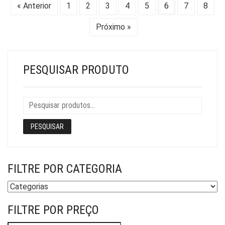
« Anterior
1
2
3
4
5
6
7
8
PÁGINA
PÁG
DO
DO
Próximo »
PRODUTO
PR
PESQUISAR PRODUTO
PESQUISAR
FILTRE POR CATEGORIA
FILTRE POR PREÇO