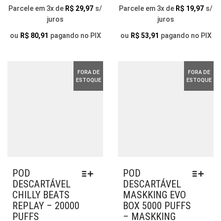
AS
AS
PREÇO
PREÇO
PREÇO
PREÇ
Parcele em 3x de
R$
29,97
s/
Parcele em 3x de
R$
19,97
s/
OPÇÕES
OP
juros
juros
ORIGINAL
ATUAL
ORIGINAL
ATUA
PODEM
PO
ERA:
É:
SER
ERA:
É:
SER
ou
R$
80,91
pagando no PIX
ou
R$
53,91
pagando no PIX
ESCOLHIDAS
ESC
R$ 159,90.
R$ 89,90.
R$ 124,90.
R$ 59,
NA
NA
PÁGINA
PÁG
FORA DE
FORA DE
DO
DO
ESTOQUE
ESTOQUE
PRODUTO
PR
POD
POD
DESCARTÁVEL
DESCARTÁVEL
CHILLY BEATS
MASKKING EVO
REPLAY – 20000
BOX 5000 PUFFS
PUFFS
– MASKKING