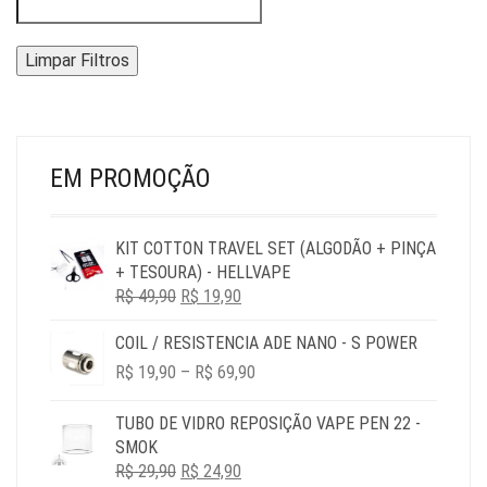
Limpar Filtros
EM PROMOÇÃO
KIT COTTON TRAVEL SET (ALGODÃO + PINÇA
+ TESOURA) - HELLVAPE
O
O
R$
49,90
R$
19,90
PREÇO
PREÇO
COIL / RESISTENCIA ADE NANO - S POWER
ORIGINAL
ATUAL
PRICE
ERA:
É:
R$
19,90
–
R$
69,90
RANGE:
R$ 49,90.
R$ 19,90.
R$ 19,90
TUBO DE VIDRO REPOSIÇÃO VAPE PEN 22 -
THROUGH
SMOK
R$ 69,90
O
O
R$
29,90
R$
24,90