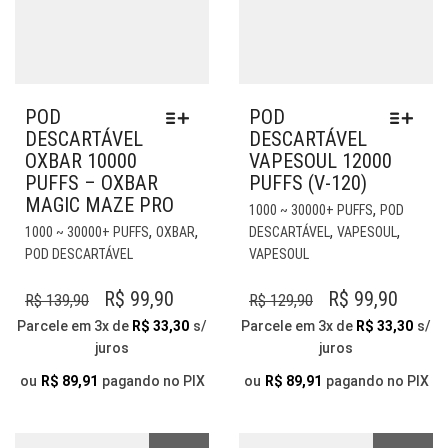
POD
POD
DESCARTÁVEL
DESCARTÁVEL
OXBAR 10000
VAPESOUL 12000
PUFFS – OXBAR
PUFFS (V-120)
MAGIC MAZE PRO
EST
,
1000 ~ 30000+ PUFFS
POD
ESTE
PR
,
,
,
,
1000 ~ 30000+ PUFFS
OXBAR
DESCARTÁVEL
VAPESOUL
PRODUTO
TE
POD DESCARTÁVEL
VAPESOUL
TEM
VÁR
VÁRIAS
VAR
O
O
O
O
R$
99,90
R$
99,90
R$
139,90
R$
129,90
VARIANTES.
AS
PREÇO
PREÇO
PREÇO
PREÇ
Parcele em 3x de
R$
33,30
s/
Parcele em 3x de
R$
33,30
s/
AS
OP
juros
juros
ORIGINAL
ATUAL
ORIGINAL
ATUA
OPÇÕES
PO
ERA:
É:
PODEM
ERA:
É:
SER
ou
R$
89,91
pagando no PIX
ou
R$
89,91
pagando no PIX
SER
ESC
R$ 139,90.
R$ 99,90.
R$ 129,90.
R$ 99,
ESCOLHIDAS
NA
NA
PÁG