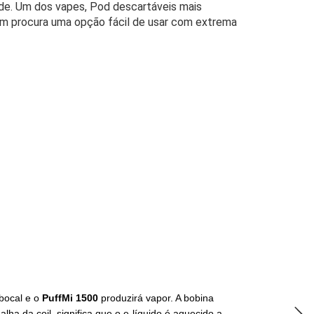
ade. Um dos vapes, Pod descartáveis mais
em procura uma opção fácil de usar com extrema
 bocal e o
PuffMi 1500
produzirá vapor. A bobina
 da coil, significa que o e-líquido é aquecido a