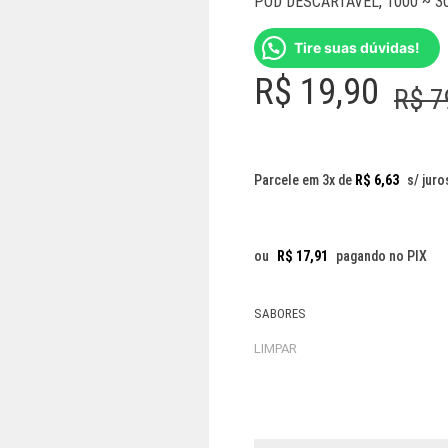
POD DESCARTÁVEL
,
1000 ~ 3
Tire suas dúvidas!
R$
19,90
R$
7
Parcele em 3x de
R$
6,63
s/ juro
ou
R$
17,91
pagando no PIX
SABORES
LIMPAR