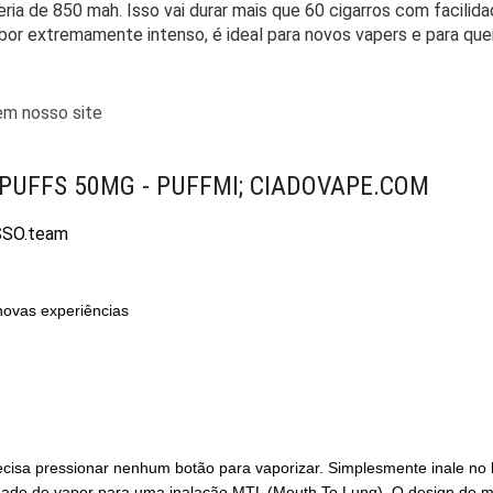
ia de 850 mah. Isso vai durar mais que 60 cigarros com facilid
bor extremamente intenso, é ideal para novos vapers e para qu
em nosso site
SSO
.team
novas experiências
ecisa pressionar nenhum botão para vaporizar. Simplesmente inale no
de de vapor para uma inalação MTL (Mouth To Lung). O design de malha