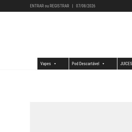
ENTRAR
ou
REGISTRAR
|
07/08/2026
Vapes
Pod Descartável
JUICE