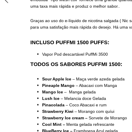
uma taxa mais rápida e produz o melhor sabor..
Graças ao uso do e-líquido de nicotina salgada ( Ni
para uma satisfação mais rápida do desejo. Há uma 
INCLUSO PUFFMI 1500 PUFFS:
Vapor Pod descartável PuffMi 3500
TODOS OS SABORES PUFFMI 1500:
Sour Apple Ice
– Maça verde azeda gelada
Pineaple Mango
– Abacaxi com Manga
Mango Ice
– Manga gelada
Lush Ice
– Melancia doce Gelada
Pinacolada
– Coco Abacaxi e rum
Strawberry Kiwi
– Morango com quíui
Strawberry Ice cream –
Sorvete de Morango
Cool Mint –
Menta gelada refrescante
BlueBerry Ice –
Framboesa Azul gelada