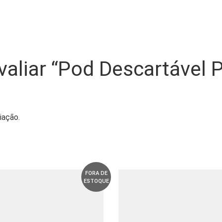
avaliar “Pod Descartável
iação.
FORA DE
ESTOQUE