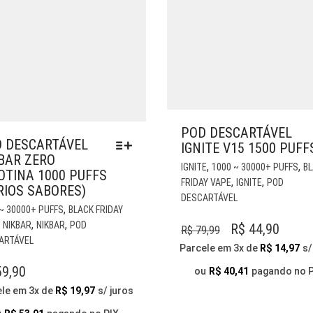
POD DESCARTÁVEL
 DESCARTÁVEL
IGNITE V15 1500 PUFF
BAR ZERO
,
,
IGNITE
1000 ~ 30000+ PUFFS
B
OTINA 1000 PUFFS
,
,
FRIDAY VAPE
IGNITE
POD
RIOS SABORES)
DESCARTÁVEL
ESTE
,
~ 30000+ PUFFS
BLACK FRIDAY
PRODUTO
,
,
,
NIKBAR
NIKBAR
POD
O
O
R$
44,90
R$
79,99
TEM
ARTÁVEL
PREÇO
PREÇ
Parcele em 3x de
R$
14,97
s/
VÁRIAS
ORIGINAL
ATUA
VARIANTES.
9,90
ou
R$
40,41
pagando no 
AS
ERA:
É:
ele em 3x de
R$
19,97
s/ juros
OPÇÕES
R$ 79,99.
R$ 44
PODEM