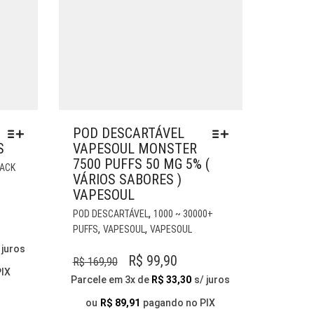
POD DESCARTÁVEL
S
VAPESOUL MONSTER
7500 PUFFS 50 MG 5% (
ESTE
LACK
VÁRIOS SABORES )
PRODUTO
VAPESOUL
TEM
VÁRIAS
ESTE
,
POD DESCARTÁVEL
1000 ~ 30000+
VARIANTES.
PRODUTO
,
,
PUFFS
VAPESOUL
VAPESOUL
AS
TEM
O
 juros
OPÇÕES
VÁRIAS
O
O
R$
99,90
R$
169,90
L
PODEM
VARIANTES.
PIX
PREÇO
PREÇO
Parcele em 3x de
R$
33,30
s/ juros
SER
AS
ORIGINAL
ATUAL
ESCOLHIDAS
OPÇÕES
ou
R$
89,91
pagando no PIX
,90.