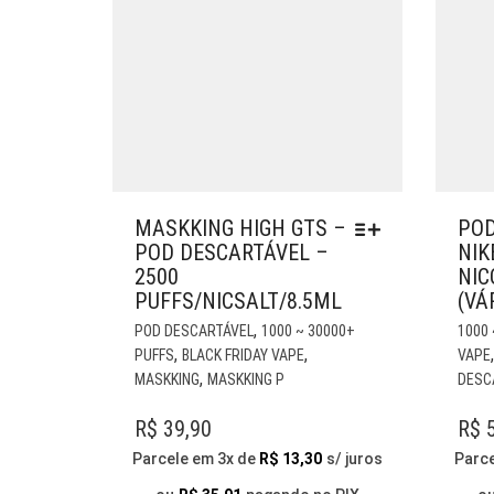
MASKKING HIGH GTS –
POD
POD DESCARTÁVEL –
NIK
2500
NIC
PUFFS/NICSALT/8.5ML
(VÁ
ESTE
,
POD DESCARTÁVEL
1000 ~ 30000+
1000 
PRODUTO
,
,
PUFFS
BLACK FRIDAY VAPE
VAPE
TEM
,
MASKKING
MASKKING P
DESC
VÁRIAS
VARIANTES.
R$
39,90
R$
5
AS
Parcele em 3x de
R$
13,30
s/ juros
Parc
OPÇÕES
PODEM