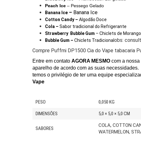
Peach Ice
– Pessego Gelado
–
Banana Ice
Banana Ice
Cotton Candy –
Algodão Doce
Cola –
Sabor tradicional do Refrigerante
Strawberry Bubble Gum
– Chiclets de Morango
obs: consul
Bubble Gum –
Chiclets Tradicional
Compre Puffmi DP1500 Cia do Vape tabacaria P
Entre em contato
AGORA MESMO
com a nossa
aparelho de acordo com as suas necessidades.
temos o privilégio de ter uma equipe especializ
Vape
PESO
0,050 KG
DIMENSÕES
5,0 × 5,0 × 5,0 CM
COLA, COTTON CAND
SABORES
WATERMELON, STR