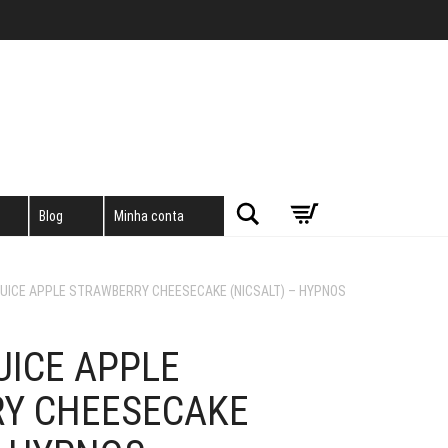
Pesquisar
Blog
Minha conta
 JUICE APPLE STRAWBERRY CHEESECAKE (NICSALT) – HYPNOS
JUICE APPLE
Y CHEESECAKE