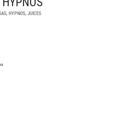
– HYPNOS
SAS
,
HYPNOS
,
JUICES
os