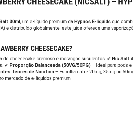
AWBERRY CHEESECAKE (NICSALT) – H
Salt 30ml
, um e-líquido premium da
Hypnos E-liquids
que combin
A) e distribuído globalmente, este juice oferece uma vaporizaç
RAWBERRY CHEESECAKE?
ta de cheesecake cremoso e morangos suculentos. ✔
Nic Salt
ia. ✔
Proporção Balanceada (50VG/50PG)
– Ideal para pods e
entes Teores de Nicotina
– Escolha entre 20mg, 35mg ou 50mg
 no mercado de e-líquidos premium.