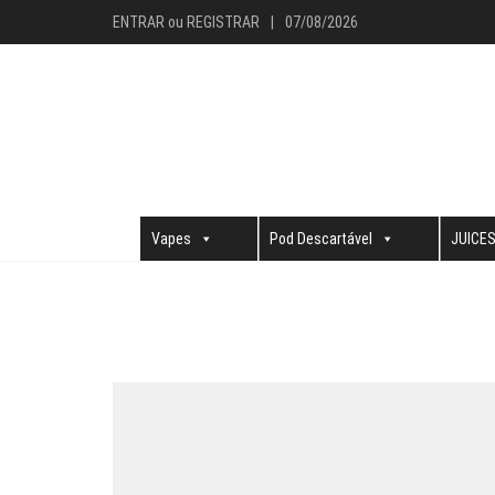
ENTRAR
ou
REGISTRAR
|
07/08/2026
Vapes
Pod Descartável
JUICE