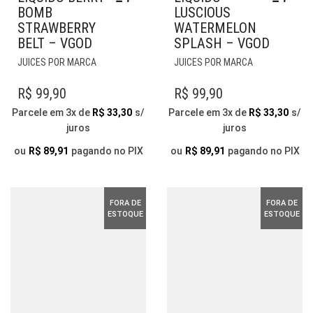
BOMB
LUSCIOUS
STRAWBERRY
WATERMELON
BELT – VGOD
SPLASH – VGOD
ESTE
ESTE
JUICES POR MARCA
JUICES POR MARCA
PRODUTO
PRODUTO
TEM
TEM
R$
99,90
R$
99,90
VÁRIAS
VÁRIAS
Parcele em 3x de
R$
33,30
s/
Parcele em 3x de
R$
33,30
s/
VARIANTES.
VARIANTES.
juros
juros
AS
AS
OPÇÕES
OPÇÕES
ou
R$
89,91
pagando no PIX
ou
R$
89,91
pagando no PIX
PODEM
PODEM
SER
SER
ESCOLHIDAS
ESCOLHIDAS
FORA DE
FORA DE
NA
NA
ESTOQUE
ESTOQUE
PÁGINA
PÁGINA
DO
DO
PRODUTO
PRODUTO