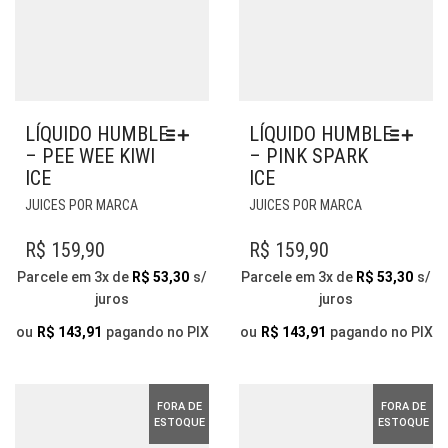
PRODUTO
LÍQUIDO HUMBLE
LÍQUIDO HUMBLE
– PEE WEE KIWI
– PINK SPARK
ICE
ICE
ESTE
ESTE
JUICES POR MARCA
JUICES POR MARCA
PRODUTO
PRODUTO
TEM
TEM
R$
159,90
R$
159,90
VÁRIAS
VÁRIAS
Parcele em 3x de
R$
53,30
s/
Parcele em 3x de
R$
53,30
s/
VARIANTES.
VARIANTES.
juros
juros
AS
AS
OPÇÕES
OPÇÕES
ou
R$
143,91
pagando no PIX
ou
R$
143,91
pagando no PIX
PODEM
PODEM
SER
SER
ESCOLHIDAS
ESCOLHIDAS
FORA DE
FORA DE
NA
NA
ESTOQUE
ESTOQUE
PÁGINA
PÁGINA