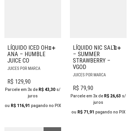
DO
DO
PRODUTO
PRODUTO
LÍQUIDO ICED OH-
LÍQUIDO NIC SALT
ANA – HUMBLE
– SUMMER
JUICE CO
STRAWBERRY –
VGOD
ESTE
JUICES POR MARCA
PRODUTO
ESTE
JUICES POR MARCA
TEM
PRODUTO
R$
129,90
VÁRIAS
TEM
R$
79,90
Parcele em 3x de
R$
43,30
s/
VARIANTES.
VÁRIAS
juros
Parcele em 3x de
R$
26,63
s/
AS
VARIANTES.
juros
OPÇÕES
AS
ou
R$
116,91
pagando no PIX
PODEM
OPÇÕES
ou
R$
71,91
pagando no PIX
SER
PODEM
ESCOLHIDAS
SER
NA
ESCOLHIDAS