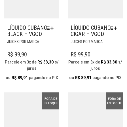
LÍQUIDO CUBANO
LÍQUIDO CUBANO
BLACK – VGOD
CIGAR – VGOD
ESTE
ESTE
JUICES POR MARCA
JUICES POR MARCA
PRODUTO
PRODUTO
TEM
TEM
R$
99,90
R$
99,90
VÁRIAS
VÁRIAS
Parcele em 3x de
R$
33,30
s/
Parcele em 3x de
R$
33,30
s/
VARIANTES.
VARIANTES.
juros
juros
AS
AS
OPÇÕES
OPÇÕES
ou
R$
89,91
pagando no PIX
ou
R$
89,91
pagando no PIX
PODEM
PODEM
SER
SER
ESCOLHIDAS
ESCOLHIDAS
FORA DE
FORA DE
NA
NA
ESTOQUE
ESTOQUE
PÁGINA
PÁGINA
DO
DO
PRODUTO
PRODUTO