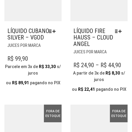
LÍQUIDO CUBANO
LÍQUIDO FIRE
SILVER – VGOD
HAUSS – CLOUD
ANGEL
ESTE
JUICES POR MARCA
PRODUTO
ESTE
JUICES POR MARCA
TEM
PRODUTO
R$
99,90
VÁRIAS
TEM
PRI
R$
24,90
–
R$
44,90
Parcele em 3x de
R$
33,30
s/
VARIANTES.
VÁRIAS
RAN
juros
A partir de 3x de
R$
8,30
s/
AS
VARIANTES.
juros
R$ 2
OPÇÕES
AS
ou
R$
89,91
pagando no PIX
PODEM
OPÇÕES
THR
ou
R$
22,41
pagando no PIX
SER
PODEM
R$ 4
ESCOLHIDAS
SER
NA
ESCOLHIDAS
FORA DE
FORA DE
PÁGINA
NA
ESTOQUE
ESTOQUE
DO
PÁGINA
PRODUTO
DO