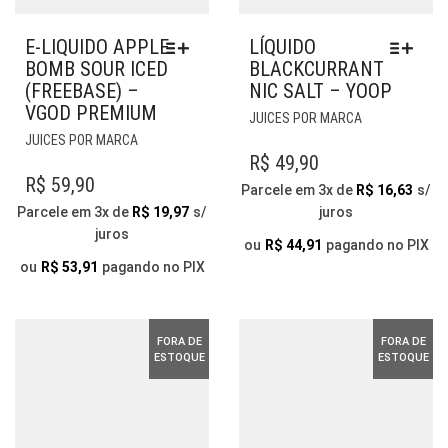
E-LIQUIDO APPLE
LÍQUIDO
BOMB SOUR ICED
BLACKCURRANT
(FREEBASE) –
NIC SALT – YOOP
VGOD PREMIUM
ESTE
JUICES POR MARCA
ESTE
PRODUTO
JUICES POR MARCA
PRODUTO
TEM
R$
49,90
TEM
VÁRIAS
R$
59,90
Parcele em 3x de
R$
16,63
s/
VÁRIAS
VARIANTES.
Parcele em 3x de
R$
19,97
s/
juros
VARIANTES.
AS
juros
AS
OPÇÕES
ou
R$
44,91
pagando no PIX
OPÇÕES
PODEM
ou
R$
53,91
pagando no PIX
PODEM
SER
SER
ESCOLHIDAS
ESCOLHIDAS
NA
FORA DE
FORA DE
NA
PÁGINA
ESTOQUE
ESTOQUE
PÁGINA
DO
DO
PRODUTO
PRODUTO