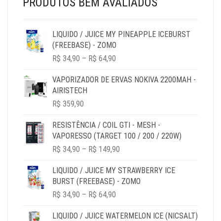
PRODUTOS BEM AVALIADOS
LIQUIDO / JUICE MY PINEAPPLE ICEBURST
(FREEBASE) - ZOMO
PRICE
R$
34,90
–
R$
64,90
RANGE:
R$ 34,90
VAPORIZADOR DE ERVAS NOKIVA 2200MAH -
THROUGH
AIRISTECH
R$ 64,90
R$
359,90
RESISTÊNCIA / COIL GTI - MESH -
VAPORESSO (TARGET 100 / 200 / 220W)
PRICE
R$
34,90
–
R$
149,90
RANGE:
R$ 34,90
LIQUIDO / JUICE MY STRAWBERRY ICE
THROUGH
BURST (FREEBASE) - ZOMO
R$ 149,90
PRICE
R$
34,90
–
R$
64,90
RANGE:
R$ 34,90
LIQUIDO / JUICE WATERMELON ICE (NICSALT)