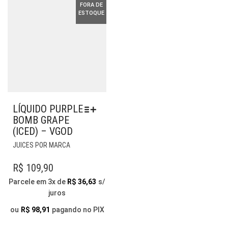
FORA DE
PÁGINA
NA
ESTOQUE
DO
PÁGINA
PRODUTO
DO
PRODUTO
LÍQUIDO PURPLE
BOMB GRAPE
(ICED) – VGOD
ESTE
JUICES POR MARCA
PRODUTO
TEM
R$
109,90
VÁRIAS
Parcele em 3x de
R$
36,63
s/
VARIANTES.
juros
AS
OPÇÕES
ou
R$
98,91
pagando no PIX
PODEM