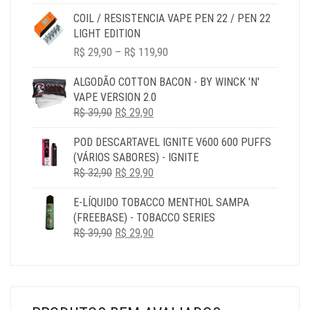
R$ 29,90
COIL / RESISTENCIA VAPE PEN 22 / PEN 22
THROUGH
LIGHT EDITION
R$ 119,90
PRICE
R$
29,90
–
R$
119,90
RANGE:
R$ 29,90
ALGODÃO COTTON BACON - BY WINCK 'N'
THROUGH
VAPE VERSION 2.0
R$ 119,90
O
O
R$
39,90
R$
29,90
PREÇO
PREÇO
POD DESCARTAVEL IGNITE V600 600 PUFFS
ORIGINAL
ATUAL
(VÁRIOS SABORES) - IGNITE
ERA:
É:
O
O
R$
32,90
R$ 39,90.
R$
29,90
R$ 29,90.
PREÇO
PREÇO
E-LÍQUIDO TOBACCO MENTHOL SAMPA
ORIGINAL
ATUAL
(FREEBASE) - TOBACCO SERIES
ERA:
É:
O
O
R$
39,90
R$ 32,90.
R$
29,90
R$ 29,90.
PREÇO
PREÇO
ORIGINAL
ATUAL
ERA:
É:
R$ 39,90.
R$ 29,90.