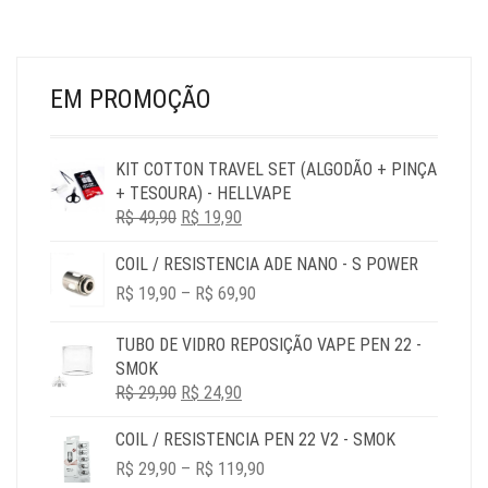
EM PROMOÇÃO
KIT COTTON TRAVEL SET (ALGODÃO + PINÇA
+ TESOURA) - HELLVAPE
O
O
R$
49,90
R$
19,90
PREÇO
PREÇO
COIL / RESISTENCIA ADE NANO - S POWER
ORIGINAL
ATUAL
PRICE
ERA:
É:
R$
19,90
–
R$
69,90
RANGE:
R$ 49,90.
R$ 19,90.
R$ 19,90
TUBO DE VIDRO REPOSIÇÃO VAPE PEN 22 -
THROUGH
SMOK
R$ 69,90
O
O
R$
29,90
R$
24,90
PREÇO
PREÇO
COIL / RESISTENCIA PEN 22 V2 - SMOK
ORIGINAL
ATUAL
PRICE
ERA:
É:
R$
29,90
–
R$
119,90
RANGE:
R$ 29,90.
R$ 24,90.