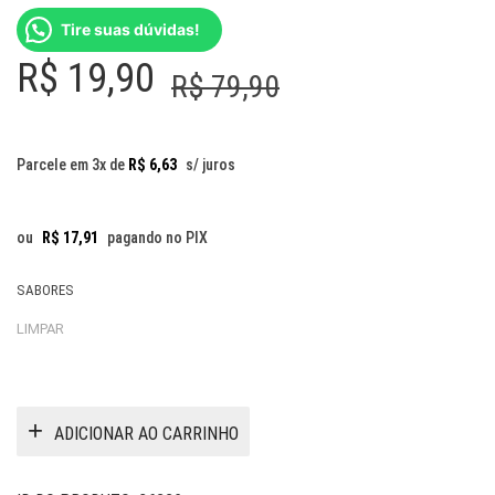
Tire suas dúvidas!
O
O
R$
19,90
R$
79,90
preço
preço
original
atual
Parcele em 3x de
R$
6,63
s/ juros
era:
é:
R$ 79,90.
R$ 19,90.
ou
R$
17,91
pagando no PIX
SABORES
LIMPAR
ADICIONAR AO CARRINHO