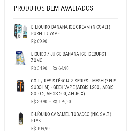
PRODUTOS BEM AVALIADOS
E-LIQUIDO BANANA ICE CREAM (NICSALT) -
BORN TO VAPE
R$
69,90
LIQUIDO / JUICE BANANA ICE ICEBURST -
ZOMO
PRICE
R$
34,90
–
R$
64,90
RANGE:
R$ 34,90
COIL / RESISTÊNCIA Z SERIES - MESH (ZEUS
THROUGH
SUBOHM) - GEEK VAPE (AEGIS L200 , AEGIS
R$ 64,90
SOLO 2, AEGIS 200, AEGIS X)
PRICE
R$
39,90
–
R$
179,90
RANGE:
R$ 39,90
E-LÍQUIDO CARAMEL TOBACCO (NIC SALT) -
THROUGH
BLVK
R$ 179,90
R$
109,90