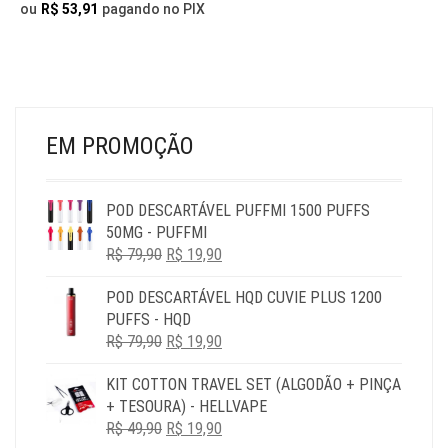
SER
ESC
ou
R$
53,91
pagando no PIX
ESCOLHIDAS
NA
NA
PÁG
PÁGINA
DO
DO
PR
PRODUTO
EM PROMOÇÃO
POD DESCARTÁVEL PUFFMI 1500 PUFFS
50MG - PUFFMI
O
O
R$
79,90
R$
19,90
PREÇO
PREÇO
POD DESCARTÁVEL HQD CUVIE PLUS 1200
ORIGINAL
ATUAL
PUFFS - HQD
ERA:
É:
O
O
R$
79,90
R$ 79,90.
R$
19,90
R$ 19,90.
PREÇO
PREÇO
KIT COTTON TRAVEL SET (ALGODÃO + PINÇA
ORIGINAL
ATUAL
+ TESOURA) - HELLVAPE
ERA:
É:
O
O
R$
49,90
R$ 79,90.
R$
19,90
R$ 19,90.