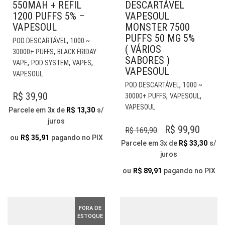
550MAH + REFIL
DESCARTÁVEL
1200 PUFFS 5% –
VAPESOUL
VAPESOUL
MONSTER 7500
PUFFS 50 MG 5%
ESTE
,
POD DESCARTÁVEL
1000 ~
( VÁRIOS
PRODUTO
,
30000+ PUFFS
BLACK FRIDAY
SABORES )
TEM
,
,
,
VAPE
POD SYSTEM
VAPES
VAPESOUL
VÁRIAS
VAPESOUL
VARIANTES.
EST
,
POD DESCARTÁVEL
1000 ~
AS
PR
R$
39,90
,
,
30000+ PUFFS
VAPESOUL
OPÇÕES
TE
VAPESOUL
Parcele em 3x de
R$
13,30
s/
PODEM
VÁR
juros
SER
VAR
O
O
R$
99,90
R$
169,90
ESCOLHIDAS
AS
ou
R$
35,91
pagando no PIX
PREÇO
PREÇ
Parcele em 3x de
R$
33,30
s/
NA
OP
juros
ORIGINAL
ATUA
PÁGINA
PO
DO
ERA:
É:
SER
ou
R$
89,91
pagando no PIX
PRODUTO
ESC
R$ 169,90.
R$ 99,
NA
PÁG
FORA DE
DO
ESTOQUE