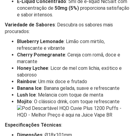
E-Liquid Concentrado
: 5ml de e-liquid NicSalt com
concentração de
50mg (5%)
proporciona satisfação
e sabor intensos.
Variedade de Sabores
: Descubra os sabores mais
procurados:
Blueberry Lemonade
: Limão com mirtilo,
refrescante e vibrante
Cherry Pomegranate
: Cereja com romã, doce e
marcante
Honey Lychee
: Licor de mel com lichia, exótico e
saboroso
Rainbow
: Um mix doce e frutado
Banana Ice
: Banana gelada, suave e refrescante
Lush Ice
: Melancia com toque de menta
Mojito
: O clássico drink, com toque refrescante
Especificações Técnicas
:
Dimensões
: Ø18x101mm