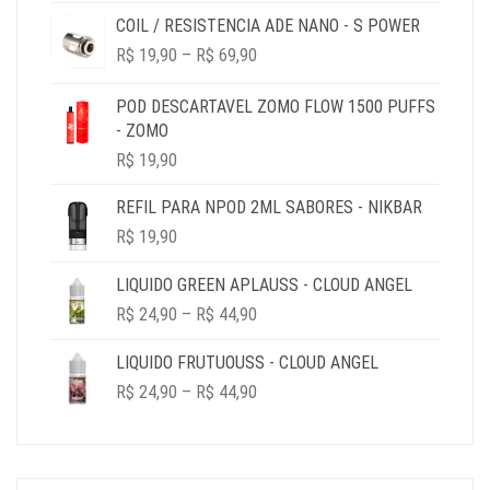
PREÇO
PREÇO
COIL / RESISTENCIA ADE NANO - S POWER
ORIGINAL
ATUAL
PRICE
ERA:
É:
R$
19,90
–
R$
69,90
RANGE:
R$ 49,90.
R$ 19,90.
R$ 19,90
POD DESCARTAVEL ZOMO FLOW 1500 PUFFS
THROUGH
- ZOMO
R$ 69,90
R$
19,90
REFIL PARA NPOD 2ML SABORES - NIKBAR
R$
19,90
LIQUIDO GREEN APLAUSS - CLOUD ANGEL
PRICE
R$
24,90
–
R$
44,90
RANGE:
R$ 24,90
LIQUIDO FRUTUOUSS - CLOUD ANGEL
THROUGH
PRICE
R$
24,90
–
R$
44,90
R$ 44,90
RANGE:
R$ 24,90
THROUGH
R$ 44,90