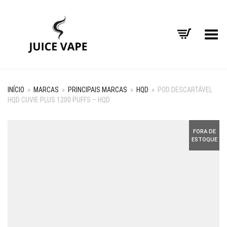
Alternar Menu
INÍCIO
»
MARCAS
»
PRINCIPAIS MARCAS
»
HQD
»
POD DESCARTÁVEL
HQD CUVIE PLUS 1200 PUFFS – HQD
FORA DE
ESTOQUE