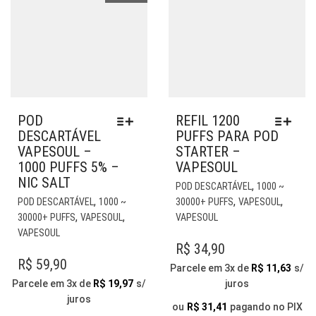
PR
POD
REFIL 1200
DESCARTÁVEL
PUFFS PARA POD
VAPESOUL –
STARTER –
1000 PUFFS 5% –
VAPESOUL
NIC SALT
EST
,
POD DESCARTÁVEL
1000 ~
ESTE
PR
,
,
,
POD DESCARTÁVEL
1000 ~
30000+ PUFFS
VAPESOUL
PRODUTO
TE
,
,
30000+ PUFFS
VAPESOUL
VAPESOUL
TEM
VÁR
VAPESOUL
VÁRIAS
VAR
R$
34,90
VARIANTES.
AS
R$
59,90
Parcele em 3x de
R$
11,63
s/
AS
OP
Parcele em 3x de
R$
19,97
s/
juros
OPÇÕES
PO
juros
PODEM
SER
ou
R$
31,41
pagando no PIX