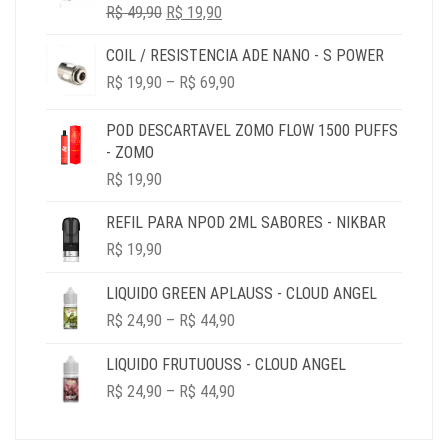
O
O
R$
49,90
R$ 79,90.
R$
19,90
R$ 19,90.
PREÇO
PREÇO
COIL / RESISTENCIA ADE NANO - S POWER
ORIGINAL
ATUAL
PRICE
ERA:
É:
R$
19,90
–
R$
69,90
RANGE:
R$ 49,90.
R$ 19,90.
R$ 19,90
POD DESCARTAVEL ZOMO FLOW 1500 PUFFS
THROUGH
- ZOMO
R$ 69,90
R$
19,90
REFIL PARA NPOD 2ML SABORES - NIKBAR
R$
19,90
LIQUIDO GREEN APLAUSS - CLOUD ANGEL
PRICE
R$
24,90
–
R$
44,90
RANGE:
R$ 24,90
LIQUIDO FRUTUOUSS - CLOUD ANGEL
THROUGH
PRICE
R$
24,90
–
R$
44,90
R$ 44,90
RANGE:
R$ 24,90