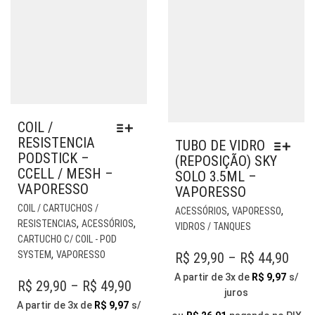
PRODUTO
COIL /
RESISTENCIA
TUBO DE VIDRO
PODSTICK –
(REPOSIÇÃO) SKY
CCELL / MESH –
SOLO 3.5ML –
VAPORESSO
VAPORESSO
ESTE
EST
COIL / CARTUCHOS /
,
,
ACESSÓRIOS
VAPORESSO
PRODUTO
PR
,
,
RESISTENCIAS
ACESSÓRIOS
VIDROS / TANQUES
TEM
TE
CARTUCHO C/ COIL - POD
VÁRIAS
VÁR
,
PRI
SYSTEM
VAPORESSO
R$
29,90
–
R$
44,90
VARIANTES.
VAR
RAN
A partir de 3x de
R$
9,97
s/
AS
AS
PRICE
R$
29,90
–
R$
49,90
juros
R$ 2
OPÇÕES
OP
RANGE:
A partir de 3x de
R$
9,97
s/
PODEM
PO