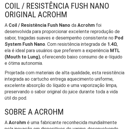
COIL / RESISTÊNCIA FUSH NANO
ORIGINAL ACROHM
A
Coil / Resistência Fush Nano
da
Acrohm
foi
desenvolvida para proporcionar excelente reprodução de
sabor, tragadas suaves e desempenho consistente no
Pod
System Fush Nano
. Com resistência integrada de
1.4Ω
,
ela é ideal para usuários que preferem a experiência
MTL
(Mouth to Lung)
, oferecendo baixo consumo de e-líquido
e ótima autonomia.
Projetada com materiais de alta qualidade, esta resistência
integrada ao cartucho entrega aquecimento uniforme,
excelente absorção do líquido e uma vaporização limpa,
preservando o sabor original do juice durante toda a vida
útil do pod.
SOBRE A ACROHM
A
Acrohm
é uma fabricante reconhecida mundialmente
pela inovação em dispositivos de vaping, desenvolvendo