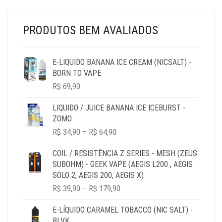
THROUGH
R$ 44,90
PRODUTOS BEM AVALIADOS
E-LIQUIDO BANANA ICE CREAM (NICSALT) -
BORN TO VAPE
R$
69,90
LIQUIDO / JUICE BANANA ICE ICEBURST -
ZOMO
PRICE
R$
34,90
–
R$
64,90
RANGE:
R$ 34,90
COIL / RESISTÊNCIA Z SERIES - MESH (ZEUS
THROUGH
SUBOHM) - GEEK VAPE (AEGIS L200 , AEGIS
R$ 64,90
SOLO 2, AEGIS 200, AEGIS X)
PRICE
R$
39,90
–
R$
179,90
RANGE:
R$ 39,90
E-LÍQUIDO CARAMEL TOBACCO (NIC SALT) -
THROUGH
BLVK