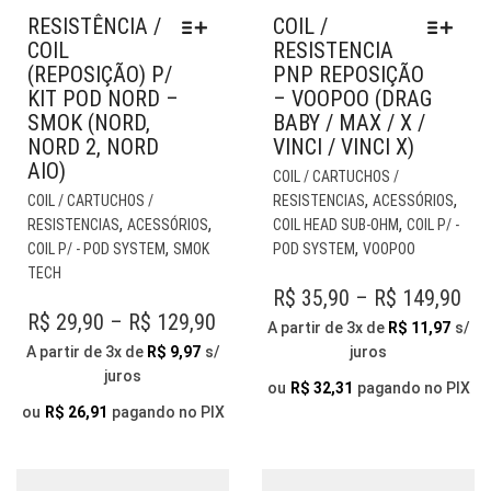
RESISTÊNCIA /
COIL /
COIL
RESISTENCIA
(REPOSIÇÃO) P/
PNP REPOSIÇÃO
KIT POD NORD –
– VOOPOO (DRAG
SMOK (NORD,
BABY / MAX / X /
NORD 2, NORD
VINCI / VINCI X)
AIO)
EST
COIL / CARTUCHOS /
ESTE
PR
,
,
COIL / CARTUCHOS /
RESISTENCIAS
ACESSÓRIOS
PRODUTO
TE
,
,
,
RESISTENCIAS
ACESSÓRIOS
COIL HEAD SUB-OHM
COIL P/ -
TEM
VÁR
,
,
COIL P/ - POD SYSTEM
SMOK
POD SYSTEM
VOOPOO
VÁRIAS
VAR
TECH
VARIANTES.
AS
PR
R$
35,90
–
R$
149,90
AS
OP
PRICE
R$
29,90
–
R$
129,90
RA
A partir de 3x de
R$
11,97
s/
OPÇÕES
PO
RANGE:
A partir de 3x de
R$
9,97
s/
juros
R$ 
PODEM
SER
juros
R$ 29,90
SER
TH
ESC
ou
R$
32,31
pagando no PIX
THROUGH
ESCOLHIDAS
NA
ou
R$
26,91
pagando no PIX
R$ 
NA
PÁG
R$ 129,90
PÁGINA
DO
DO
PR