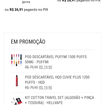
THR
ou
R$
26,91
pagando no PIX
juros
R$ 29,90
SER
SER
R$ 4
THROUGH
ESCOLHIDAS
ou
R$
26,91
pagando no PIX
ESC
NA
NA
R$ 49,90
PÁGINA
PÁG
DO
DO
PRODUTO
PR
EM PROMOÇÃO
POD DESCARTÁVEL PUFFMI 1500 PUFFS
50MG - PUFFMI
O
O
R$
79,90
R$
19,90
PREÇO
PREÇO
POD DESCARTÁVEL HQD CUVIE PLUS 1200
ORIGINAL
ATUAL
PUFFS - HQD
ERA:
É:
O
O
R$
79,90
R$ 79,90.
R$
19,90
R$ 19,90.
PREÇO
PREÇO
KIT COTTON TRAVEL SET (ALGODÃO + PINÇA
ORIGINAL
ATUAL
+ TESOURA) - HELLVAPE
ERA:
É: