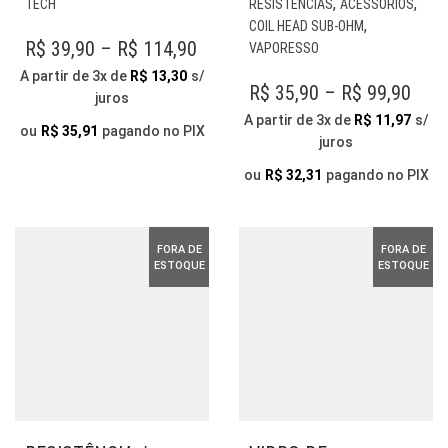
,
,
TECH
RESISTENCIAS
ACESSÓRIOS
VARIANTES.
TE
,
COIL HEAD SUB-OHM
AS
VÁR
PRICE
R$
39,90
–
R$
114,90
VAPORESSO
OPÇÕES
VAR
RANGE:
A partir de 3x de
R$
13,30
s/
PODEM
AS
PRI
R$
35,90
–
R$
99,90
juros
R$ 39,90
SER
OP
RAN
A partir de 3x de
R$
11,97
s/
THROUGH
ESCOLHIDAS
PO
ou
R$
35,91
pagando no PIX
juros
R$ 3
NA
SER
R$ 114,90
PÁGINA
THR
ESC
ou
R$
32,31
pagando no PIX
DO
NA
R$ 9
PRODUTO
PÁG
DO
FORA DE
FORA DE
PR
ESTOQUE
ESTOQUE