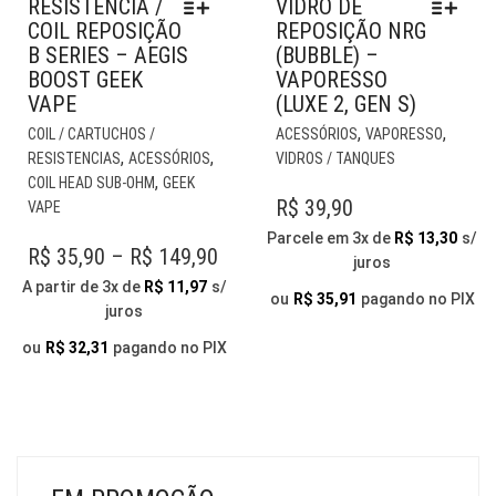
RESISTÊNCIA /
VIDRO DE
COIL REPOSIÇÃO
REPOSIÇÃO NRG
B SERIES – AEGIS
(BUBBLE) –
BOOST GEEK
VAPORESSO
VAPE
(LUXE 2, GEN S)
ESTE
EST
,
,
COIL / CARTUCHOS /
ACESSÓRIOS
VAPORESSO
PRODUTO
PR
,
,
RESISTENCIAS
ACESSÓRIOS
VIDROS / TANQUES
TEM
TE
,
COIL HEAD SUB-OHM
GEEK
VÁRIAS
VÁR
R$
39,90
VAPE
VARIANTES.
VAR
Parcele em 3x de
R$
13,30
s/
AS
AS
PRICE
R$
35,90
–
R$
149,90
juros
OPÇÕES
OP
RANGE:
A partir de 3x de
R$
11,97
s/
PODEM
PO
ou
R$
35,91
pagando no PIX
juros
R$ 35,90
SER
SER
THROUGH
ESCOLHIDAS
ESC
ou
R$
32,31
pagando no PIX
NA
NA
R$ 149,90
PÁGINA
PÁG
DO
DO
PRODUTO
PR