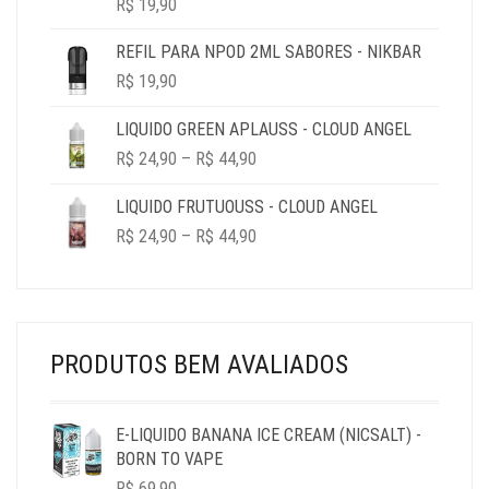
R$
19,90
REFIL PARA NPOD 2ML SABORES - NIKBAR
R$
19,90
LIQUIDO GREEN APLAUSS - CLOUD ANGEL
PRICE
R$
24,90
–
R$
44,90
RANGE:
R$ 24,90
LIQUIDO FRUTUOUSS - CLOUD ANGEL
THROUGH
PRICE
R$
24,90
–
R$
44,90
R$ 44,90
RANGE:
R$ 24,90
THROUGH
R$ 44,90
PRODUTOS BEM AVALIADOS
E-LIQUIDO BANANA ICE CREAM (NICSALT) -
BORN TO VAPE
R$
69,90