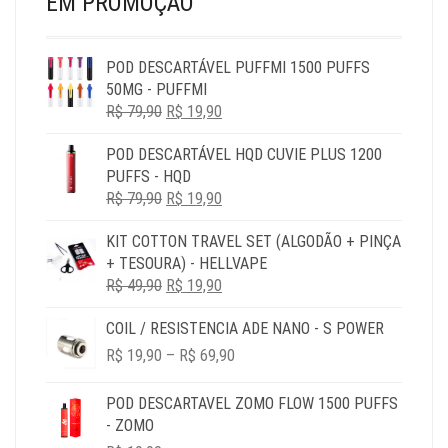
EM PROMOÇÃO
POD DESCARTÁVEL PUFFMI 1500 PUFFS
50MG - PUFFMI
O
O
R$
79,90
R$
19,90
PREÇO
PREÇO
POD DESCARTÁVEL HQD CUVIE PLUS 1200
ORIGINAL
ATUAL
PUFFS - HQD
ERA:
É:
O
O
R$
79,90
R$ 79,90.
R$
19,90
R$ 19,90.
PREÇO
PREÇO
KIT COTTON TRAVEL SET (ALGODÃO + PINÇA
ORIGINAL
ATUAL
+ TESOURA) - HELLVAPE
ERA:
É:
O
O
R$
49,90
R$ 79,90.
R$
19,90
R$ 19,90.
PREÇO
PREÇO
COIL / RESISTENCIA ADE NANO - S POWER
ORIGINAL
ATUAL
PRICE
ERA:
É:
R$
19,90
–
R$
69,90
RANGE:
R$ 49,90.
R$ 19,90.
R$ 19,90
POD DESCARTAVEL ZOMO FLOW 1500 PUFFS
THROUGH
- ZOMO
R$ 69,90