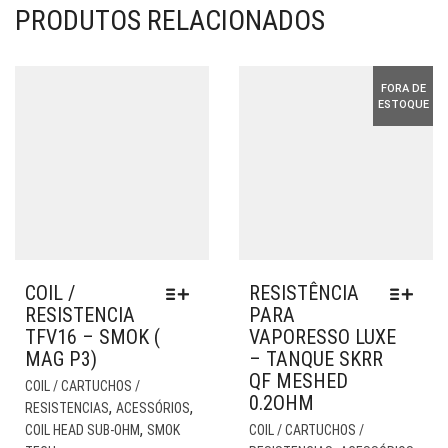
PRODUTOS RELACIONADOS
FORA DE
ESTOQUE
COIL /
RESISTÊNCIA
RESISTENCIA
PARA
TFV16 – SMOK (
VAPORESSO LUXE
MAG P3)
– TANQUE SKRR
QF MESHED
ESTE
COIL / CARTUCHOS /
0.2OHM
PRODUTO
,
,
RESISTENCIAS
ACESSÓRIOS
TEM
EST
,
COIL HEAD SUB-OHM
SMOK
COIL / CARTUCHOS /
VÁRIAS
PR