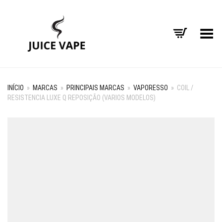
Alternar Menu
INÍCIO
»
MARCAS
»
PRINCIPAIS MARCAS
»
VAPORESSO
»
COIL /
RESISTENCIA LUXE Q REPOSIÇÃO (VARIOS MODELOS)