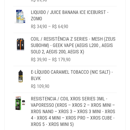
LIQUIDO / JUICE BANANA ICE ICEBURST -
ZOMO
PRICE
R$
34,90
–
R$
64,90
RANGE:
R$ 34,90
COIL / RESISTÊNCIA Z SERIES - MESH (ZEUS
THROUGH
SUBOHM) - GEEK VAPE (AEGIS L200 , AEGIS
R$ 64,90
SOLO 2, AEGIS 200, AEGIS X)
PRICE
R$
39,90
–
R$
179,90
RANGE:
R$ 39,90
E-LÍQUIDO CARAMEL TOBACCO (NIC SALT) -
THROUGH
BLVK
R$ 179,90
R$
109,90
RESISTENCIA / COIL XROS SERIES 3ML -
VAPORESSO (XROS – XROS 2 – XROS MINI –
XROS NANO – XROS 3 – XROS 3 MINI - XROS
4 - XROS 4 MINI – XROS PRO – XROS CUBE -
XROS 5 - XROS MINI 5)