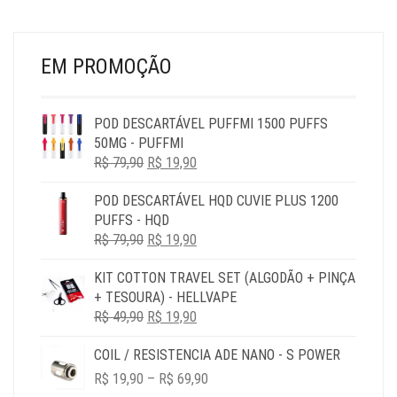
DO
PR
PRODUTO
EM PROMOÇÃO
POD DESCARTÁVEL PUFFMI 1500 PUFFS
50MG - PUFFMI
O
O
R$
79,90
R$
19,90
PREÇO
PREÇO
POD DESCARTÁVEL HQD CUVIE PLUS 1200
ORIGINAL
ATUAL
PUFFS - HQD
ERA:
É:
O
O
R$
79,90
R$ 79,90.
R$
19,90
R$ 19,90.
PREÇO
PREÇO
KIT COTTON TRAVEL SET (ALGODÃO + PINÇA
ORIGINAL
ATUAL
+ TESOURA) - HELLVAPE
ERA:
É:
O
O
R$
49,90
R$ 79,90.
R$
19,90
R$ 19,90.
PREÇO
PREÇO
COIL / RESISTENCIA ADE NANO - S POWER
ORIGINAL
ATUAL
PRICE
ERA:
É:
R$
19,90
–
R$
69,90
RANGE:
R$ 49,90.
R$ 19,90.