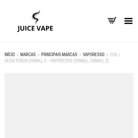
Alternar Menu
INÍCIO
»
MARCAS
»
PRINCIPAIS MARCAS
»
VAPORESSO
»
COIL /
RESISTENCIA OSMALL 2 – VAPORESSO (OSMALL, OSMALL 2)