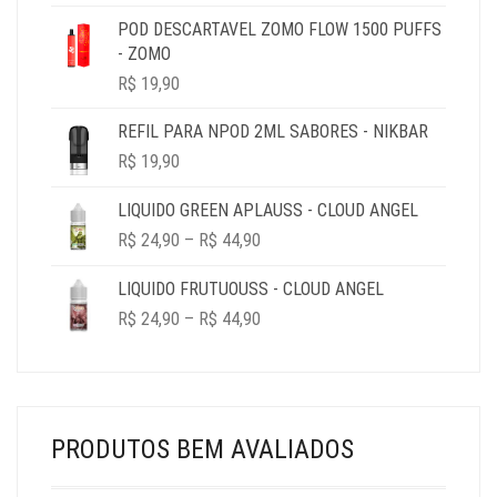
R$ 19,90
POD DESCARTAVEL ZOMO FLOW 1500 PUFFS
THROUGH
- ZOMO
R$ 69,90
R$
19,90
REFIL PARA NPOD 2ML SABORES - NIKBAR
R$
19,90
LIQUIDO GREEN APLAUSS - CLOUD ANGEL
PRICE
R$
24,90
–
R$
44,90
RANGE:
R$ 24,90
LIQUIDO FRUTUOUSS - CLOUD ANGEL
THROUGH
PRICE
R$
24,90
–
R$
44,90
R$ 44,90
RANGE:
R$ 24,90
THROUGH
R$ 44,90
PRODUTOS BEM AVALIADOS