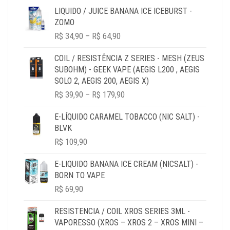
LIQUIDO / JUICE BANANA ICE ICEBURST -
ZOMO
PRICE
R$
34,90
–
R$
64,90
RANGE:
R$ 34,90
COIL / RESISTÊNCIA Z SERIES - MESH (ZEUS
THROUGH
SUBOHM) - GEEK VAPE (AEGIS L200 , AEGIS
R$ 64,90
SOLO 2, AEGIS 200, AEGIS X)
PRICE
R$
39,90
–
R$
179,90
RANGE:
R$ 39,90
E-LÍQUIDO CARAMEL TOBACCO (NIC SALT) -
THROUGH
BLVK
R$ 179,90
R$
109,90
E-LIQUIDO BANANA ICE CREAM (NICSALT) -
BORN TO VAPE
R$
69,90
RESISTENCIA / COIL XROS SERIES 3ML -
VAPORESSO (XROS – XROS 2 – XROS MINI –