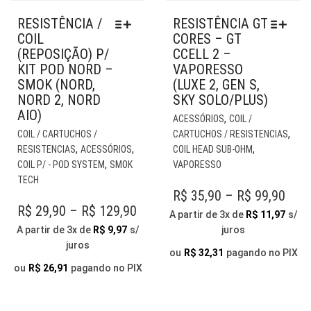
RESISTÊNCIA /
RESISTÊNCIA GT
COIL
CORES – GT
(REPOSIÇÃO) P/
CCELL 2 –
KIT POD NORD –
VAPORESSO
SMOK (NORD,
(LUXE 2, GEN S,
NORD 2, NORD
SKY SOLO/PLUS)
AIO)
EST
,
ACESSÓRIOS
COIL /
ESTE
PR
,
COIL / CARTUCHOS /
CARTUCHOS / RESISTENCIAS
PRODUTO
TE
,
,
,
RESISTENCIAS
ACESSÓRIOS
COIL HEAD SUB-OHM
TEM
VÁR
,
COIL P/ - POD SYSTEM
SMOK
VAPORESSO
VÁRIAS
VAR
TECH
VARIANTES.
AS
PRI
R$
35,90
–
R$
99,90
AS
OP
PRICE
R$
29,90
–
R$
129,90
RAN
A partir de 3x de
R$
11,97
s/
OPÇÕES
PO
RANGE:
A partir de 3x de
R$
9,97
s/
juros
R$ 3
PODEM
SER
juros
R$ 29,90
SER
THR
ESC
ou
R$
32,31
pagando no PIX
THROUGH
ESCOLHIDAS
NA
ou
R$
26,91
pagando no PIX
R$ 9
NA
PÁG
R$ 129,90
PÁGINA
DO