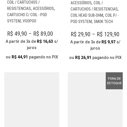
ESTE
EST
COIL / CARTUCHOS /
,
ACESSÓRIOS
COIL /
PRODUTO
PR
,
,
RESISTENCIAS
ACESSÓRIOS
,
CARTUCHOS / RESISTENCIAS
TEM
TE
CARTUCHO C/ COIL - POD
,
COIL HEAD SUB-OHM
COIL P/ -
VÁRIAS
VÁR
,
SYSTEM
VOOPOO
,
POD SYSTEM
SMOK TECH
VARIANTES.
VAR
AS
AS
PRICE
R$
49,90
–
R$
89,00
PR
R$
29,90
–
R$
129,90
OPÇÕES
OP
RANGE:
RA
A partir de 3x de
R$
16,63
s/
A partir de 3x de
R$
9,97
s/
PODEM
PO
juros
R$ 49,90
juros
R$ 
SER
SER
THROUGH
ESCOLHIDAS
TH
ESC
ou
R$
44,91
pagando no PIX
ou
R$
26,91
pagando no PIX
NA
NA
R$ 89,00
R$ 
PÁGINA
PÁG
DO
DO
FORA DE
PRODUTO
PR
ESTOQUE