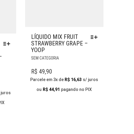
LÍQUIDO MIX FRUIT
STRAWBERRY GRAPE –
YOOP
–
ESTE
SEM CATEGORIA
PRODUTO
TEM
R$
49,90
VÁRIAS
Parcele em 3x de
R$
16,63
s/ juros
VARIANTES.
AS
ou
R$
44,91
pagando no PIX
 juros
OPÇÕES
PODEM
PIX
SER
ESCOLHIDAS
NA
PÁGINA