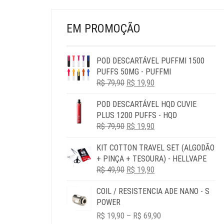
PRODUTO
EM PROMOÇÃO
POD DESCARTÁVEL PUFFMI 1500
PUFFS 50MG - PUFFMI
O
O
R$
79,90
R$
19,90
PREÇO
PREÇO
POD DESCARTÁVEL HQD CUVIE
ORIGINAL
ATUAL
PLUS 1200 PUFFS - HQD
ERA:
É:
O
O
R$
79,90
R$ 79,90.
R$
19,90
R$ 19,90.
PREÇO
PREÇO
KIT COTTON TRAVEL SET (ALGODÃO
ORIGINAL
ATUAL
+ PINÇA + TESOURA) - HELLVAPE
ERA:
É:
O
O
R$
49,90
R$ 79,90.
R$
19,90
R$ 19,90.
PREÇO
PREÇO
COIL / RESISTENCIA ADE NANO - S
ORIGINAL
ATUAL
POWER
ERA:
É:
PRICE
R$ 49,90.
R$ 19,90.
R$
19,90
–
R$
69,90
RANGE: