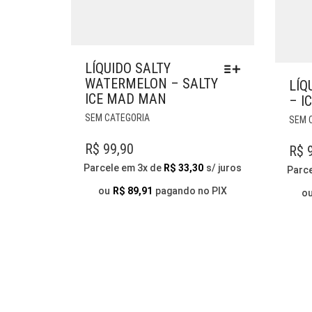
LÍQUIDO SALTY
WATERMELON – SALTY
LÍQ
ICE MAD MAN
– I
ESTE
SEM CATEGORIA
SEM 
PRODUTO
TEM
R$
99,90
R$
9
VÁRIAS
Parcele em 3x de
R$
33,30
s/ juros
Parc
VARIANTES.
AS
ou
R$
89,91
pagando no PIX
o
OPÇÕES
PODEM
SER
ESCOLHIDAS
NA
PÁGINA
DO