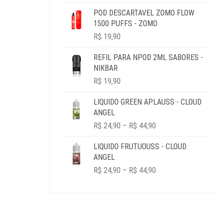
R$ 19,90
POD DESCARTAVEL ZOMO FLOW
THROUGH
1500 PUFFS - ZOMO
R$ 69,90
R$
19,90
REFIL PARA NPOD 2ML SABORES -
NIKBAR
R$
19,90
LIQUIDO GREEN APLAUSS - CLOUD
ANGEL
PRICE
R$
24,90
–
R$
44,90
RANGE:
R$ 24,90
LIQUIDO FRUTUOUSS - CLOUD
THROUGH
ANGEL
R$ 44,90
PRICE
R$
24,90
–
R$
44,90
RANGE:
R$ 24,90
THROUGH
R$ 44,90