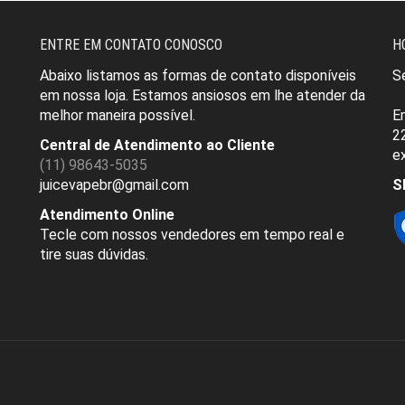
ENTRE EM CONTATO CONOSCO
H
Abaixo listamos as formas de contato disponíveis
S
em nossa loja.
Estamos ansiosos em lhe atender da
melhor maneira possível.
E
2
Central de Atendimento ao Cliente
e
(11) 98643-5035
juicevapebr@gmail.com
S
Atendimento Online
Tecle com nossos vendedores em tempo real e
tire suas dúvidas.