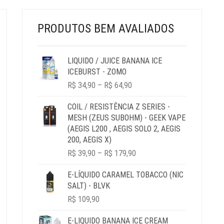
PRODUTO
NA
PÁGINA
DO
PRODUTOS BEM AVALIADOS
PRODUTO
LIQUIDO / JUICE BANANA ICE
ICEBURST - ZOMO
PRICE
R$
34,90
–
R$
64,90
RANGE:
R$ 34,90
COIL / RESISTÊNCIA Z SERIES -
THROUGH
MESH (ZEUS SUBOHM) - GEEK VAPE
R$ 64,90
(AEGIS L200 , AEGIS SOLO 2, AEGIS
200, AEGIS X)
PRICE
R$
39,90
–
R$
179,90
RANGE:
R$ 39,90
E-LÍQUIDO CARAMEL TOBACCO (NIC
THROUGH
SALT) - BLVK
R$ 179,90
R$
109,90
E-LIQUIDO BANANA ICE CREAM