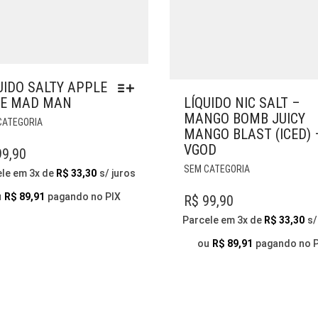
UIDO SALTY APPLE
CE MAD MAN
LÍQUIDO NIC SALT –
MANGO BOMB JUICY
ESTE
CATEGORIA
MANGO BLAST (ICED) 
PRODUTO
VGOD
TEM
9,90
VÁRIAS
ESTE
SEM CATEGORIA
ele em 3x de
R$
33,30
s/ juros
VARIANTES.
PRODUTO
AS
TEM
u
R$
89,91
pagando no PIX
R$
99,90
OPÇÕES
VÁRIAS
Parcele em 3x de
R$
33,30
s/
PODEM
VARIANTES.
SER
AS
ou
R$
89,91
pagando no 
ESCOLHIDAS
OPÇÕES
NA
PODEM
PÁGINA
SER
DO
ESCOLHIDAS