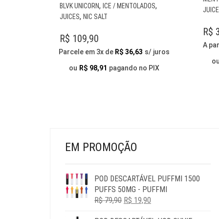
ESTE
,
,
BLVK UNICORN
ICE / MENTOLADOS
JUIC
PRODUTO
,
JUICES
NIC SALT
TEM
R$
3
VÁRIAS
R$
109,90
A par
VARIANTES.
Parcele em 3x de
R$
36,63
s/ juros
AS
o
OPÇÕES
ou
R$
98,91
pagando no PIX
PODEM
SER
ESCOLHIDAS
NA
PÁGINA
DO
PRODUTO
EM PROMOÇÃO
POD DESCARTÁVEL PUFFMI 1500
PUFFS 50MG - PUFFMI
O
O
R$
79,90
R$
19,90
PREÇO
PREÇO