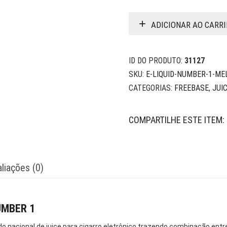
ADICIONAR AO CARR
ID DO PRODUTO:
31127
SKU:
E-LIQUID-NUMBER-1-ME
CATEGORIAS:
FREEBASE
,
JUI
COMPARTILHE ESTE ITEM:
liações (0)
UMBER 1
 nacional de juice para cigarro eletrônico trazendo combinação entre