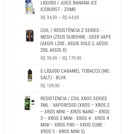
LIQUIDO / JUICE BANANA ICE
ICEBURST - ZOMO
PRICE
R$
34,90
–
R$
64,90
RANGE:
R$ 34,90
COIL / RESISTÊNCIA Z SERIES -
THROUGH
MESH (ZEUS SUBOHM) - GEEK VAPE
R$ 64,90
(AEGIS L200 , AEGIS SOLO 2, AEGIS
200, AEGIS X)
PRICE
R$
39,90
–
R$
179,90
RANGE:
R$ 39,90
E-LÍQUIDO CARAMEL TOBACCO (NIC
THROUGH
SALT) - BLVK
R$ 179,90
R$
109,90
RESISTENCIA / COIL XROS SERIES
3ML - VAPORESSO (XROS – XROS 2
– XROS MINI – XROS NANO – XROS
3 – XROS 3 MINI - XROS 4 - XROS 4
MINI – XROS PRO – XROS CUBE -
XROS 5 - XROS MINI 5)