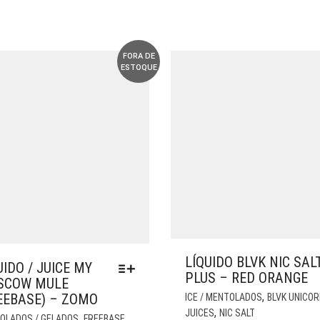
FORA DE
ESTOQUE
LÍQUIDO BLVK NIC SAL
UIDO / JUICE MY
PLUS – RED ORANGE
SCOW MULE
,
EEBASE) – ZOMO
ICE / MENTOLADOS
BLVK UNICO
,
ESTE
JUICES
NIC SALT
,
,
OLADOS / GELADOS
FREEBASE