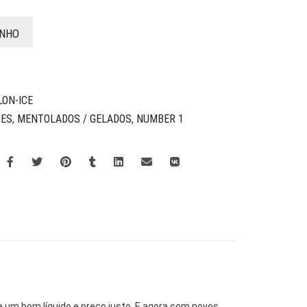
INHO
LON-ICE
CES
,
MENTOLADOS / GELADOS
,
NUMBER 1
 um bom líquido e preço justo. E agora com novos