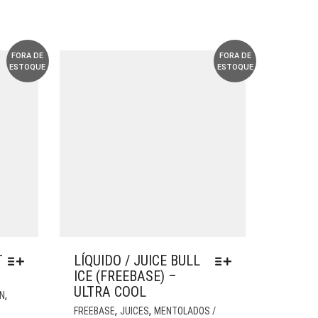
FORA DE
FORA DE
ESTOQUE
ESTOQUE
T
LÍQUIDO / JUICE BULL
ICE (FREEBASE) –
ULTRA COOL
ESTE
,
RN
PRODUTO
ESTE
,
,
FREEBASE
JUICES
MENTOLADOS /