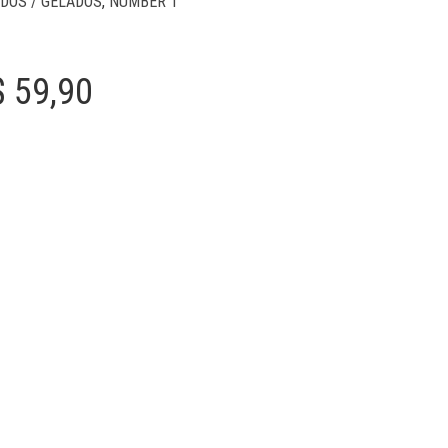
DOS / GELADOS
,
NUMBER 1
Price
$
59,90
range:
R$ 29,90
through
R$ 59,90