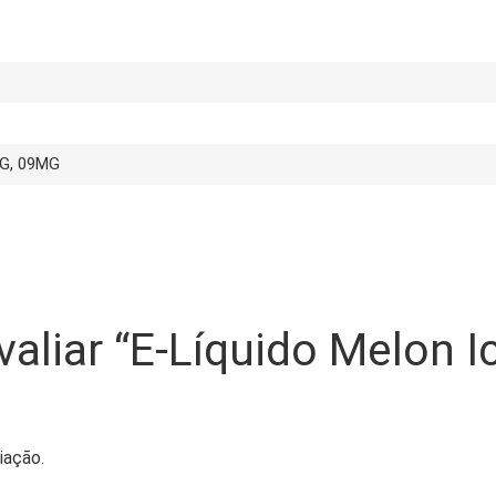
G, 09MG
valiar “E-Líquido Melon 
iação.