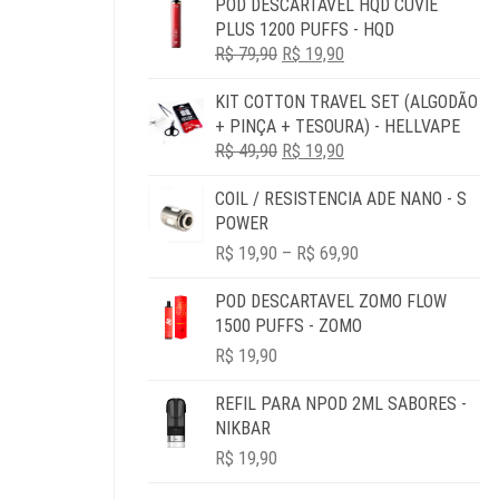
POD DESCARTÁVEL HQD CUVIE
ORIGINAL
ATUAL
PLUS 1200 PUFFS - HQD
ERA:
É:
O
O
R$
79,90
R$ 79,90.
R$
19,90
R$ 19,90.
PREÇO
PREÇO
KIT COTTON TRAVEL SET (ALGODÃO
ORIGINAL
ATUAL
+ PINÇA + TESOURA) - HELLVAPE
ERA:
É:
O
O
R$
49,90
R$ 79,90.
R$
19,90
R$ 19,90.
PREÇO
PREÇO
COIL / RESISTENCIA ADE NANO - S
ORIGINAL
ATUAL
POWER
ERA:
É:
PRICE
R$ 49,90.
R$ 19,90.
R$
19,90
–
R$
69,90
RANGE:
R$ 19,90
POD DESCARTAVEL ZOMO FLOW
THROUGH
1500 PUFFS - ZOMO
R$ 69,90
R$
19,90
REFIL PARA NPOD 2ML SABORES -
NIKBAR
R$
19,90