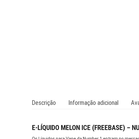
Descrição
Informação adicional
Ava
E-LÍQUIDO MELON ICE (FREEBASE) – N
Os Líquidos para Vape da Number 1 entram no mercado