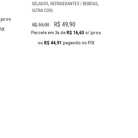
TEM
PRODUTO
,
,
GELADOS
REFRIGERANTES / BEBIDAS
VÁRIAS
TEM
ULTRA COOL
VARIANTES.
VÁRIAS
 juros
AS
VARIANTES.
O
O
R$
49,90
R$
59,90
OPÇÕES
AS
PIX
PREÇO
PREÇO
Parcele em 3x de
R$
16,63
s/ juros
PODEM
OPÇÕES
ORIGINAL
ATUAL
SER
PODEM
ou
R$
44,91
pagando no PIX
ESCOLHIDAS
ERA:
É:
SER
NA
ESCOLHIDAS
R$ 59,90.
R$ 49,90.
PÁGINA
NA
DO
PÁGINA
PRODUTO
DO
PRODUTO