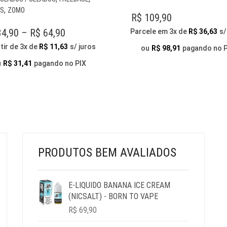
PRODUTO
,
ES
ZOMO
R$
109,90
TEM
VÁRIAS
PRICE
4,90
–
R$
64,90
Parcele em 3x de
R$
36,63
s/
VARIANTES.
RANGE:
tir de 3x de
R$
11,63
s/ juros
ou
R$
98,91
pagando no 
AS
R$ 34,90
OPÇÕES
u
R$
31,41
pagando no PIX
THROUGH
PODEM
SER
R$ 64,90
ESCOLHIDAS
NA
PÁGINA
DO
PRODUTO
PRODUTOS BEM AVALIADOS
E-LIQUIDO BANANA ICE CREAM
(NICSALT) - BORN TO VAPE
R$
69,90