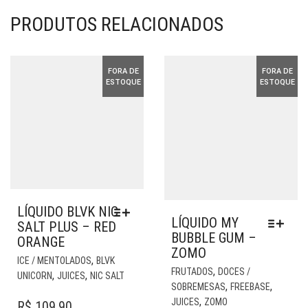
PRODUTOS RELACIONADOS
FORA DE
FORA DE
ESTOQUE
ESTOQUE
LÍQUIDO BLVK NIC
LÍQUIDO MY
SALT PLUS – RED
BUBBLE GUM –
ORANGE
ZOMO
ESTE
,
ICE / MENTOLADOS
BLVK
EST
,
PRODUTO
FRUTADOS
DOCES /
,
,
UNICORN
JUICES
NIC SALT
PR
,
,
TEM
SOBREMESAS
FREEBASE
TE
,
VÁRIAS
JUICES
ZOMO
R$
109,90