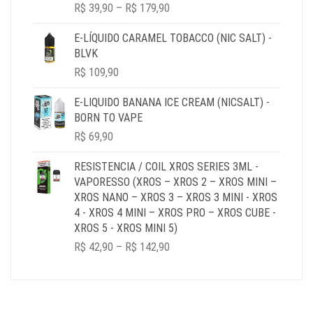
PRICE
R$
39,90
–
R$
179,90
RANGE:
R$ 39,90
E-LÍQUIDO CARAMEL TOBACCO (NIC SALT) -
THROUGH
BLVK
R$ 179,90
R$
109,90
E-LIQUIDO BANANA ICE CREAM (NICSALT) -
BORN TO VAPE
R$
69,90
RESISTENCIA / COIL XROS SERIES 3ML -
VAPORESSO (XROS – XROS 2 – XROS MINI –
XROS NANO – XROS 3 – XROS 3 MINI - XROS
4 - XROS 4 MINI – XROS PRO – XROS CUBE -
XROS 5 - XROS MINI 5)
PRICE
R$
42,90
–
R$
142,90
RANGE:
R$ 42,90
THROUGH
R$ 142,90