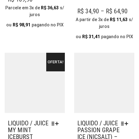
VÁR
VARIANTES.
Parcele em 3x de
R$
36,63
s/
VAR
PRI
R$
34,90
–
R$
64,90
AS
juros
AS
OPÇÕES
RAN
A partir de 3x de
R$
11,63
s/
OP
PODEM
ou
R$
98,91
pagando no PIX
juros
R$ 3
PO
SER
THR
SER
ou
R$
31,41
pagando no PIX
ESCOLHIDAS
ESC
R$ 6
NA
NA
PÁGINA
PÁG
DO
OFERTA!
DO
PRODUTO
PR
LIQUIDO / JUICE
LIQUIDO / JUICE
MY MINT
PASSION GRAPE
ICEBURST
ICE (NICSALT) –