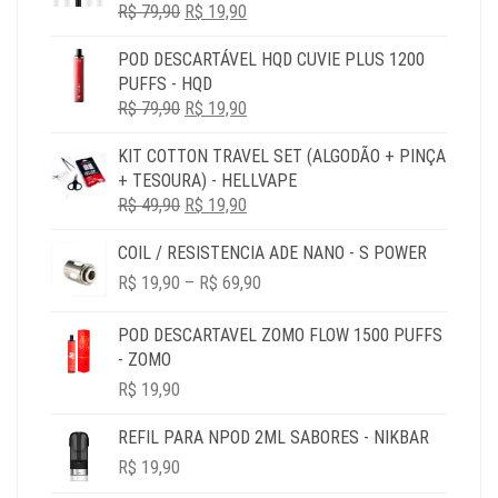
O
O
R$
79,90
R$
19,90
PREÇO
PREÇO
POD DESCARTÁVEL HQD CUVIE PLUS 1200
ORIGINAL
ATUAL
PUFFS - HQD
ERA:
É:
O
O
R$
79,90
R$ 79,90.
R$
19,90
R$ 19,90.
PREÇO
PREÇO
KIT COTTON TRAVEL SET (ALGODÃO + PINÇA
ORIGINAL
ATUAL
+ TESOURA) - HELLVAPE
ERA:
É:
O
O
R$
49,90
R$ 79,90.
R$
19,90
R$ 19,90.
PREÇO
PREÇO
COIL / RESISTENCIA ADE NANO - S POWER
ORIGINAL
ATUAL
PRICE
ERA:
É:
R$
19,90
–
R$
69,90
RANGE:
R$ 49,90.
R$ 19,90.
R$ 19,90
POD DESCARTAVEL ZOMO FLOW 1500 PUFFS
THROUGH
- ZOMO
R$ 69,90
R$
19,90
REFIL PARA NPOD 2ML SABORES - NIKBAR
R$
19,90