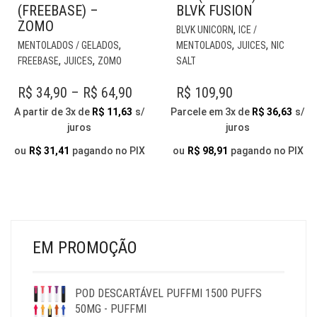
(FREEBASE) –
BLVK FUSION
ZOMO
EST
,
BLVK UNICORN
ICE /
ESTE
PR
,
,
,
MENTOLADOS / GELADOS
MENTOLADOS
JUICES
NIC
PRODUTO
TE
,
,
FREEBASE
JUICES
ZOMO
SALT
TEM
VÁR
VÁRIAS
VAR
PRICE
R$
34,90
–
R$
64,90
R$
109,90
VARIANTES.
AS
RANGE:
A partir de 3x de
R$
11,63
s/
Parcele em 3x de
R$
36,63
s/
AS
OP
juros
juros
R$ 34,90
OPÇÕES
PO
THROUGH
PODEM
SER
ou
R$
31,41
pagando no PIX
ou
R$
98,91
pagando no PIX
SER
ESC
R$ 64,90
ESCOLHIDAS
NA
NA
PÁG
PÁGINA
DO
DO
PR
PRODUTO
EM PROMOÇÃO
POD DESCARTÁVEL PUFFMI 1500 PUFFS
50MG - PUFFMI