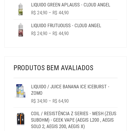
LIQUIDO GREEN APLAUSS - CLOUD ANGEL
PRICE
R$
24,90
–
R$
44,90
RANGE:
R$ 24,90
LIQUIDO FRUTUOUSS - CLOUD ANGEL
THROUGH
PRICE
R$
24,90
–
R$
44,90
R$ 44,90
RANGE:
R$ 24,90
THROUGH
R$ 44,90
PRODUTOS BEM AVALIADOS
LIQUIDO / JUICE BANANA ICE ICEBURST -
ZOMO
PRICE
R$
34,90
–
R$
64,90
RANGE:
R$ 34,90
COIL / RESISTÊNCIA Z SERIES - MESH (ZEUS
THROUGH
SUBOHM) - GEEK VAPE (AEGIS L200 , AEGIS
R$ 64,90
SOLO 2, AEGIS 200, AEGIS X)