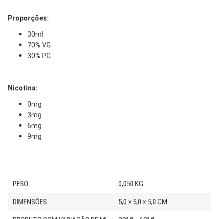
Proporções:
30ml
70% VG
30% PG
Nicotina:
0mg
3mg
6mg
9mg
PESO
0,050 KG
DIMENSÕES
5,0 × 5,0 × 5,0 CM