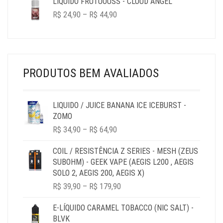
LIQUIDO FRUTUOUSS - CLOUD ANGEL
THROUGH
PRICE
R$
24,90
–
R$
44,90
R$ 44,90
RANGE:
R$ 24,90
THROUGH
R$ 44,90
PRODUTOS BEM AVALIADOS
LIQUIDO / JUICE BANANA ICE ICEBURST -
ZOMO
PRICE
R$
34,90
–
R$
64,90
RANGE:
R$ 34,90
COIL / RESISTÊNCIA Z SERIES - MESH (ZEUS
THROUGH
SUBOHM) - GEEK VAPE (AEGIS L200 , AEGIS
R$ 64,90
SOLO 2, AEGIS 200, AEGIS X)
PRICE
R$
39,90
–
R$
179,90
RANGE:
R$ 39,90
E-LÍQUIDO CARAMEL TOBACCO (NIC SALT) -
THROUGH
BLVK