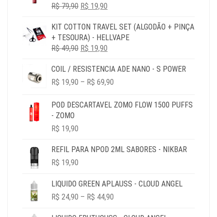
O
O
R$
79,90
R$ 79,90.
R$
19,90
R$ 19,90.
PREÇO
PREÇO
KIT COTTON TRAVEL SET (ALGODÃO + PINÇA
ORIGINAL
ATUAL
+ TESOURA) - HELLVAPE
ERA:
É:
O
O
R$
49,90
R$ 79,90.
R$
19,90
R$ 19,90.
PREÇO
PREÇO
COIL / RESISTENCIA ADE NANO - S POWER
ORIGINAL
ATUAL
PRICE
ERA:
É:
R$
19,90
–
R$
69,90
RANGE:
R$ 49,90.
R$ 19,90.
R$ 19,90
POD DESCARTAVEL ZOMO FLOW 1500 PUFFS
THROUGH
- ZOMO
R$ 69,90
R$
19,90
REFIL PARA NPOD 2ML SABORES - NIKBAR
R$
19,90
LIQUIDO GREEN APLAUSS - CLOUD ANGEL
PRICE
R$
24,90
–
R$
44,90
RANGE:
R$ 24,90