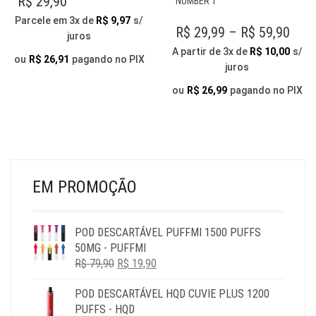
R$
29,90
NUMBER 1
VÁRIAS
PRODUTO
Parcele em 3x de
R$
9,97
s/
VARIANTES.
TEM
PRI
R$
29,99
–
R$
59,90
juros
AS
VÁRIAS
RAN
A partir de 3x de
R$
10,00
s/
OPÇÕES
VARIANTES.
ou
R$
26,91
pagando no PIX
juros
R$ 2
PODEM
AS
SER
OPÇÕES
THR
ou
R$
26,99
pagando no PIX
ESCOLHIDAS
PODEM
R$ 5
NA
SER
PÁGINA
ESCOLHIDAS
DO
NA
PRODUTO
PÁGINA
DO
EM PROMOÇÃO
PRODUTO
POD DESCARTÁVEL PUFFMI 1500 PUFFS
50MG - PUFFMI
O
O
R$
79,90
R$
19,90
PREÇO
PREÇO
POD DESCARTÁVEL HQD CUVIE PLUS 1200
ORIGINAL
ATUAL
PUFFS - HQD
ERA:
É: