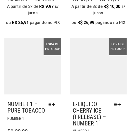
VÁRIAS
VÁRIAS
RANGE:
RAN
A partir de 3x de
R$
9,97
s/
A partir de 3x de
R$
10,00
s/
VARIANTES.
VARIANTES.
juros
juros
R$ 29,90
R$ 2
AS
AS
OPÇÕES
THROUGH
OPÇÕES
THR
ou
R$
26,91
pagando no PIX
ou
R$
26,99
pagando no PIX
PODEM
PODEM
R$ 59,90
R$ 5
SER
SER
ESCOLHIDAS
ESCOLHIDAS
FORA DE
FORA DE
NA
NA
ESTOQUE
ESTOQUE
PÁGINA
PÁGINA
DO
DO
PRODUTO
PRODUTO
NUMBER 1 –
E-LIQUIDO
PURE TOBACCO
CHERRY ICE
(FREEBASE) –
ESTE
NUMBER 1
NUMBER 1
PRODUTO
TEM
ESTE