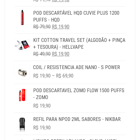
PREÇO
PREÇO
POD DESCARTÁVEL HQD CUVIE PLUS 1200
ORIGINAL
ATUAL
PUFFS - HQD
ERA:
É:
O
O
R$
79,90
R$ 79,90.
R$
19,90
R$ 19,90.
PREÇO
PREÇO
KIT COTTON TRAVEL SET (ALGODÃO + PINÇA
ORIGINAL
ATUAL
+ TESOURA) - HELLVAPE
ERA:
É:
O
O
R$
49,90
R$ 79,90.
R$
19,90
R$ 19,90.
PREÇO
PREÇO
COIL / RESISTENCIA ADE NANO - S POWER
ORIGINAL
ATUAL
PRICE
ERA:
É:
R$
19,90
–
R$
69,90
RANGE:
R$ 49,90.
R$ 19,90.
R$ 19,90
POD DESCARTAVEL ZOMO FLOW 1500 PUFFS
THROUGH
- ZOMO
R$ 69,90
R$
19,90
REFIL PARA NPOD 2ML SABORES - NIKBAR
R$
19,90