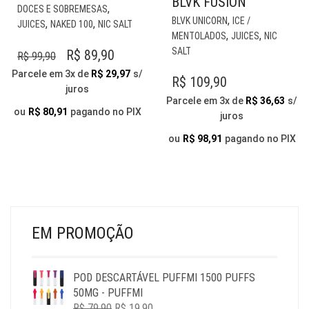
BLVK FUSION
ESTE
,
DOCES E SOBREMESAS
EST
PRODUTO
,
BLVK UNICORN
ICE /
,
,
JUICES
NAKED 100
NIC SALT
PR
TEM
,
,
MENTOLADOS
JUICES
NIC
TE
VÁRIAS
SALT
O
O
R$
89,90
R$
99,90
VÁR
VARIANTES.
PREÇO
PREÇO
Parcele em 3x de
R$
29,97
s/
VAR
R$
109,90
AS
juros
ORIGINAL
ATUAL
AS
OPÇÕES
Parcele em 3x de
R$
36,63
s/
OP
ERA:
É:
PODEM
ou
R$
80,91
pagando no PIX
juros
PO
SER
R$ 99,90.
R$ 89,90.
SER
ou
R$
98,91
pagando no PIX
ESCOLHIDAS
ESC
NA
NA
PÁGINA
PÁG
DO
DO
PRODUTO
PR
EM PROMOÇÃO
POD DESCARTÁVEL PUFFMI 1500 PUFFS
50MG - PUFFMI
O
O
R$
79,90
R$
19,90