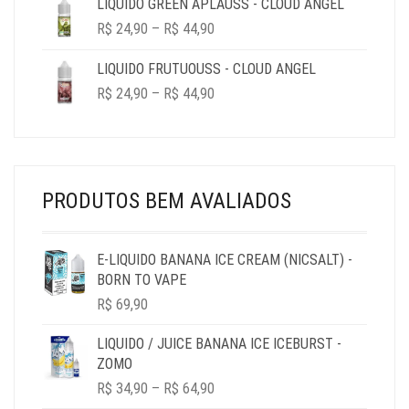
LIQUIDO GREEN APLAUSS - CLOUD ANGEL
PRICE
R$
24,90
–
R$
44,90
RANGE:
R$ 24,90
LIQUIDO FRUTUOUSS - CLOUD ANGEL
THROUGH
PRICE
R$
24,90
–
R$
44,90
R$ 44,90
RANGE:
R$ 24,90
THROUGH
R$ 44,90
PRODUTOS BEM AVALIADOS
E-LIQUIDO BANANA ICE CREAM (NICSALT) -
BORN TO VAPE
R$
69,90
LIQUIDO / JUICE BANANA ICE ICEBURST -
ZOMO
PRICE
R$
34,90
–
R$
64,90
RANGE: