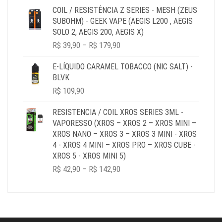
R$ 34,90
COIL / RESISTÊNCIA Z SERIES - MESH (ZEUS
THROUGH
SUBOHM) - GEEK VAPE (AEGIS L200 , AEGIS
R$ 64,90
SOLO 2, AEGIS 200, AEGIS X)
PRICE
R$
39,90
–
R$
179,90
RANGE:
R$ 39,90
E-LÍQUIDO CARAMEL TOBACCO (NIC SALT) -
THROUGH
BLVK
R$ 179,90
R$
109,90
RESISTENCIA / COIL XROS SERIES 3ML -
VAPORESSO (XROS – XROS 2 – XROS MINI –
XROS NANO – XROS 3 – XROS 3 MINI - XROS
4 - XROS 4 MINI – XROS PRO – XROS CUBE -
XROS 5 - XROS MINI 5)
PRICE
R$
42,90
–
R$
142,90
RANGE:
R$ 42,90
THROUGH
R$ 142,90