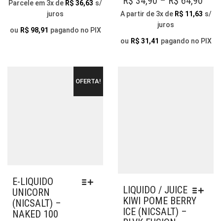
PRI
R$
34,90
–
R$
64,90
Parcele em 3x de
R$
36,63
s/
AS
VAR
RAN
juros
A partir de 3x de
R$
11,63
s/
OPÇÕES
AS
juros
R$ 3
PODEM
OP
ou
R$
98,91
pagando no PIX
SER
THR
PO
ou
R$
31,41
pagando no PIX
ESCOLHIDAS
SER
R$ 6
NA
ESC
PÁGINA
NA
OFERTA!
DO
PÁG
PRODUTO
DO
PR
E-LIQUIDO
LIQUIDO / JUICE
UNICORN
KIWI POME BERRY
(NICSALT) –
ICE (NICSALT) –
NAKED 100