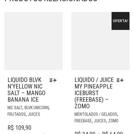
OFERTA!
LIQUIDO BLVK
LIQUIDO / JUICE
N’YELLOW NIC
MY PINEAPPLE
SALT – MANGO
ICEBURST
BANANA ICE
(FREEBASE) –
ZOMO
ESTE
,
,
NIC SALT
BLVK UNICORN
PRODUTO
EST
,
,
FRUTADOS
JUICES
MENTOLADOS / GELADOS
TEM
PR
,
,
FREEBASE
JUICES
ZOMO
VÁRIAS
TE
R$
109,90
VARIANTES.
VÁR