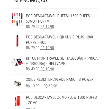
EM PROMOÇÃO
POD DESCARTÁVEL PUFFMI 1500 PUFFS
50MG - PUFFMI
O
O
R$
79,90
R$
19,90
PREÇO
PREÇO
POD DESCARTÁVEL HQD CUVIE PLUS 1200
ORIGINAL
ATUAL
PUFFS - HQD
ERA:
É:
O
O
R$
79,90
R$ 79,90.
R$
19,90
R$ 19,90.
PREÇO
PREÇO
KIT COTTON TRAVEL SET (ALGODÃO + PINÇA
ORIGINAL
ATUAL
+ TESOURA) - HELLVAPE
ERA:
É:
O
O
R$
49,90
R$ 79,90.
R$
19,90
R$ 19,90.
PREÇO
PREÇO
COIL / RESISTENCIA ADE NANO - S POWER
ORIGINAL
ATUAL
PRICE
ERA:
É:
R$
19,90
–
R$
69,90
RANGE:
R$ 49,90.
R$ 19,90.
R$ 19,90
POD DESCARTAVEL ZOMO FLOW 1500 PUFFS
THROUGH
- ZOMO
R$ 69,90