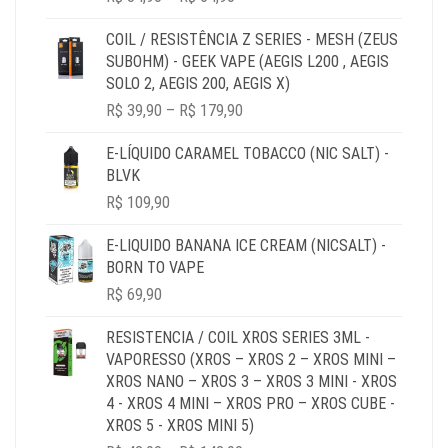
RANGE:
R$ 34,90
COIL / RESISTÊNCIA Z SERIES - MESH (ZEUS
THROUGH
SUBOHM) - GEEK VAPE (AEGIS L200 , AEGIS
R$ 64,90
SOLO 2, AEGIS 200, AEGIS X)
PRICE
R$
39,90
–
R$
179,90
RANGE:
R$ 39,90
E-LÍQUIDO CARAMEL TOBACCO (NIC SALT) -
THROUGH
BLVK
R$ 179,90
R$
109,90
E-LIQUIDO BANANA ICE CREAM (NICSALT) -
BORN TO VAPE
R$
69,90
RESISTENCIA / COIL XROS SERIES 3ML -
VAPORESSO (XROS – XROS 2 – XROS MINI –
XROS NANO – XROS 3 – XROS 3 MINI - XROS
4 - XROS 4 MINI – XROS PRO – XROS CUBE -
XROS 5 - XROS MINI 5)
PRICE