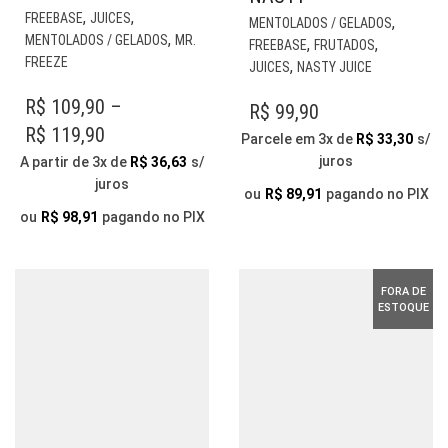
ESTE
EST
,
,
FREEBASE
JUICES
,
MENTOLADOS / GELADOS
PRODUTO
PR
,
MENTOLADOS / GELADOS
MR.
,
,
FREEBASE
FRUTADOS
TEM
TE
FREEZE
,
JUICES
NASTY JUICE
VÁRIAS
VÁR
VARIANTES.
R$
109,90
–
VAR
R$
99,90
AS
AS
PRICE
R$
119,90
Parcele em 3x de
R$
33,30
s/
OPÇÕES
OP
RANGE:
juros
A partir de 3x de
R$
36,63
s/
PODEM
PO
juros
R$ 109,90
SER
SER
ou
R$
89,91
pagando no PIX
ESCOLHIDAS
ESC
THROUGH
ou
R$
98,91
pagando no PIX
NA
NA
R$ 119,90
PÁGINA
PÁG
DO
DO
FORA DE
PRODUTO
PR
ESTOQUE