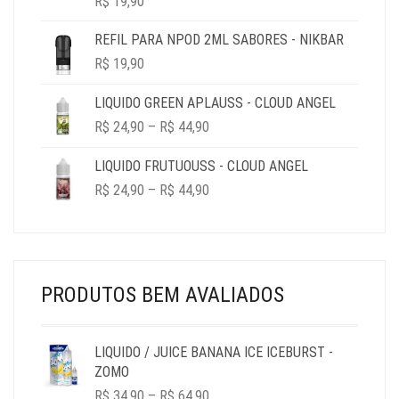
R$
19,90
REFIL PARA NPOD 2ML SABORES - NIKBAR
R$
19,90
LIQUIDO GREEN APLAUSS - CLOUD ANGEL
PRICE
R$
24,90
–
R$
44,90
RANGE:
R$ 24,90
LIQUIDO FRUTUOUSS - CLOUD ANGEL
THROUGH
PRICE
R$
24,90
–
R$
44,90
R$ 44,90
RANGE:
R$ 24,90
THROUGH
R$ 44,90
PRODUTOS BEM AVALIADOS
LIQUIDO / JUICE BANANA ICE ICEBURST -
ZOMO
PRICE
R$
34,90
–
R$
64,90