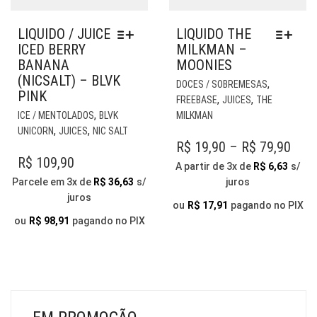
LIQUIDO / JUICE
LIQUIDO THE
ICED BERRY
MILKMAN –
BANANA
MOONIES
(NICSALT) – BLVK
EST
,
DOCES / SOBREMESAS
PINK
PR
,
,
FREEBASE
JUICES
THE
ESTE
TE
,
ICE / MENTOLADOS
BLVK
MILKMAN
PRODUTO
VÁR
,
,
UNICORN
JUICES
NIC SALT
TEM
VAR
PRI
R$
19,90
–
R$
79,90
VÁRIAS
AS
R$
109,90
RAN
A partir de 3x de
R$
6,63
s/
VARIANTES.
OP
Parcele em 3x de
R$
36,63
s/
juros
R$ 1
AS
PO
juros
OPÇÕES
THR
SER
ou
R$
17,91
pagando no PIX
PODEM
ESC
ou
R$
98,91
pagando no PIX
R$ 7
SER
NA
ESCOLHIDAS
PÁG
NA
DO
PÁGINA
PR
DO
PRODUTO