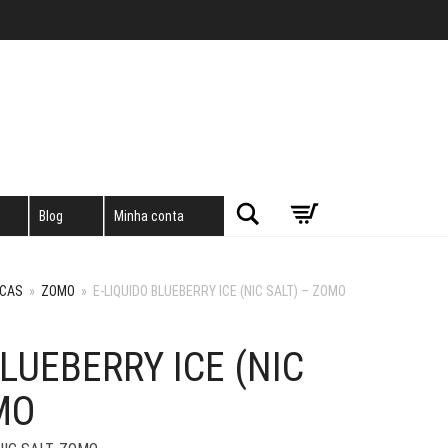
Pesquisar
Blog
Minha conta
RCAS
»
ZOMO
»
E-LIQUIDO BLUEBERRY ICE (NIC SALT) – ZOMO
BLUEBERRY ICE (NIC
MO