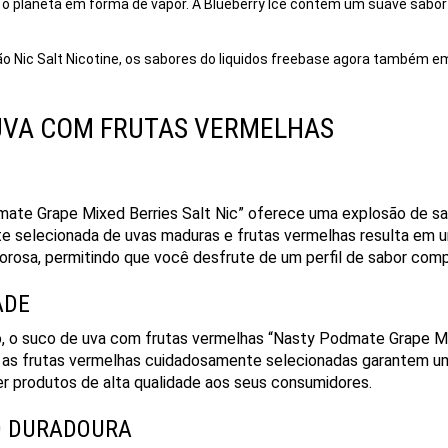
o o planeta em forma de vapor. A Blueberry Ice contém um suave sabo
o Nic Salt Nicotine, os sabores do liquidos freebase agora também e
 UVA COM FRUTAS VERMELHAS
ate Grape Mixed Berries Salt Nic” oferece uma explosão de sa
 selecionada de uvas maduras e frutas vermelhas resulta em um
orosa, permitindo que você desfrute de um perfil de sabor compl
ADE
ão, o suco de uva com frutas vermelhas “Nasty Podmate Grape Mi
 e as frutas vermelhas cuidadosamente selecionadas garantem um
r produtos de alta qualidade aos seus consumidores.
ÃO DURADOURA