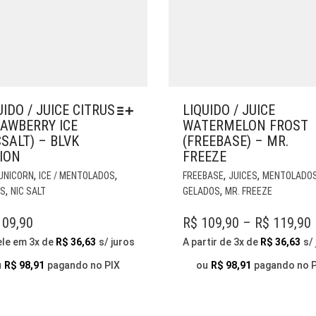
UIDO / JUICE CITRUS
LIQUIDO / JUICE
AWBERRY ICE
WATERMELON FROST
CSALT) – BLVK
(FREEBASE) – MR.
ION
FREEZE
ESTE
,
,
,
,
 UNICORN
ICE / MENTOLADOS
FREEBASE
JUICES
MENTOLADOS
PRODUTO
,
,
ES
NIC SALT
GELADOS
MR. FREEZE
TEM
VÁRIAS
09,90
R$
109,90
–
R$
119,90
VARIANTES.
ele em 3x de
R$
36,63
s/ juros
A partir de 3x de
R$
36,63
s/
AS
OPÇÕES
u
R$
98,91
pagando no PIX
ou
R$
98,91
pagando no 
PODEM
SER
ESCOLHIDAS