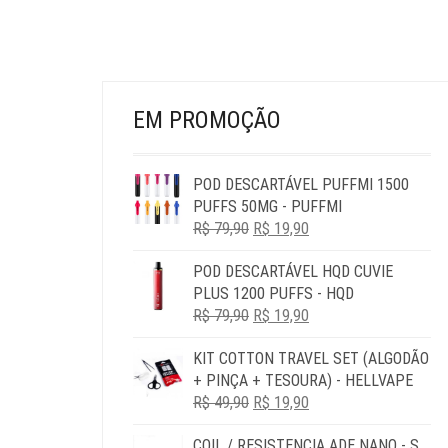
PÁGINA
DO
PRODUTO
EM PROMOÇÃO
POD DESCARTÁVEL PUFFMI 1500
PUFFS 50MG - PUFFMI
O
O
R$
79,90
R$
19,90
PREÇO
PREÇO
POD DESCARTÁVEL HQD CUVIE
ORIGINAL
ATUAL
PLUS 1200 PUFFS - HQD
ERA:
É:
O
O
R$
79,90
R$ 79,90.
R$
19,90
R$ 19,90.
PREÇO
PREÇO
KIT COTTON TRAVEL SET (ALGODÃO
ORIGINAL
ATUAL
+ PINÇA + TESOURA) - HELLVAPE
ERA:
É:
O
O
R$
49,90
R$ 79,90.
R$
19,90
R$ 19,90.
PREÇO
PREÇO
COIL / RESISTENCIA ADE NANO - S
ORIGINAL
ATUAL