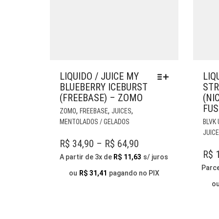
LIQUIDO / JUICE MY
LIQ
BLUEBERRY ICEBURST
STR
(FREEBASE) – ZOMO
(NI
FUS
ESTE
,
,
,
ZOMO
FREEBASE
JUICES
PRODUTO
MENTOLADOS / GELADOS
BLVK
TEM
JUIC
VÁRIAS
PRICE
R$
34,90
–
R$
64,90
VARIANTES.
R$
1
RANGE:
A partir de 3x de
R$
11,63
s/ juros
AS
Parc
R$ 34,90
OPÇÕES
ou
R$
31,41
pagando no PIX
THROUGH
PODEM
o
SER
R$ 64,90
ESCOLHIDAS
NA