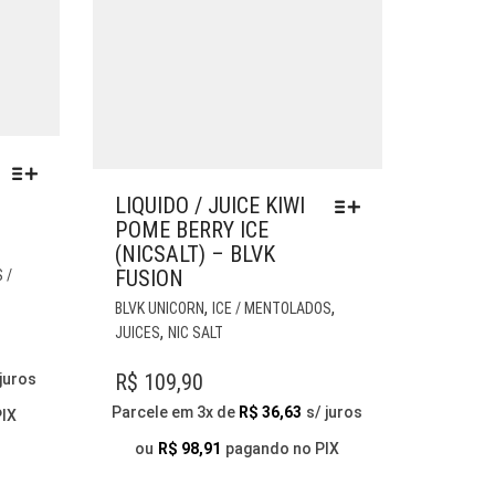
LIQUIDO / JUICE KIWI
POME BERRY ICE
(NICSALT) – BLVK
ESTE
FUSION
 /
PRODUTO
ESTE
,
,
BLVK UNICORN
ICE / MENTOLADOS
TEM
PRODUTO
,
JUICES
NIC SALT
VÁRIAS
PRICE
TEM
VARIANTES.
VÁRIAS
RANGE:
R$
109,90
 juros
AS
VARIANTES.
R$ 109,90
OPÇÕES
Parcele em 3x de
R$
36,63
s/ juros
PIX
AS
THROUGH
PODEM
OPÇÕES
ou
R$
98,91
pagando no PIX
SER
R$ 119,90
PODEM
ESCOLHIDAS