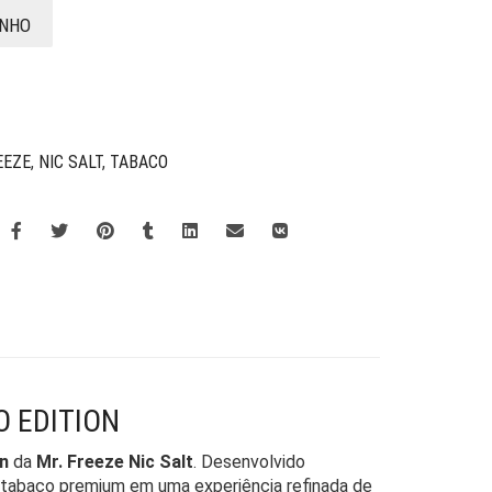
INHO
EEZE
,
NIC SALT
,
TABACO
O EDITION
n
da
Mr. Freeze Nic Salt
. Desenvolvido
do tabaco premium em uma experiência refinada de