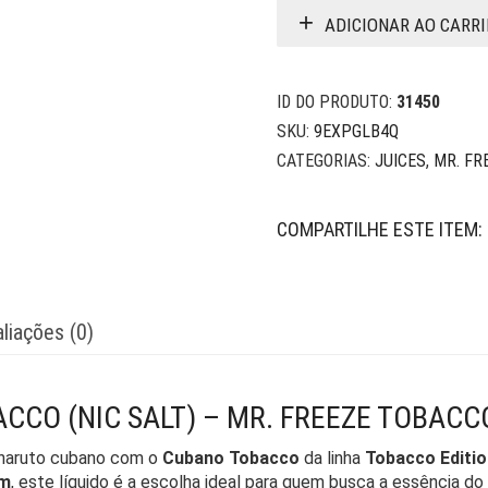
ADICIONAR AO CARR
ID DO PRODUTO:
31450
SKU:
9EXPGLB4Q
CATEGORIAS:
JUICES
,
MR. FR
COMPARTILHE ESTE ITEM:
liações (0)
ACCO (NIC SALT) – MR. FREEZE TOBACC
charuto cubano com o
Cubano Tobacco
da linha
Tobacco Editio
em
, este líquido é a escolha ideal para quem busca a essência 