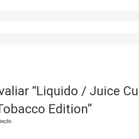
avaliar “Liquido / Juice 
 Tobacco Edition”
iação.