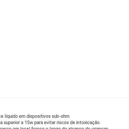
ste líquido em dispositivos sub-ohm.
 superior a 15w para evitar riscos de intoxicação.
frasco em local fresco e longe do alcance de crianças.