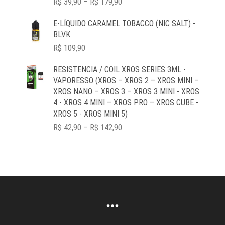
R$
39,90
–
R$
179,90
RANGE:
R$ 39,90
E-LÍQUIDO CARAMEL TOBACCO (NIC SALT) -
THROUGH
BLVK
R$ 179,90
R$
109,90
RESISTENCIA / COIL XROS SERIES 3ML -
VAPORESSO (XROS – XROS 2 – XROS MINI –
XROS NANO – XROS 3 – XROS 3 MINI - XROS
4 - XROS 4 MINI – XROS PRO – XROS CUBE -
XROS 5 - XROS MINI 5)
PRICE
R$
42,90
–
R$
142,90
RANGE:
R$ 42,90
THROUGH
R$ 142,90