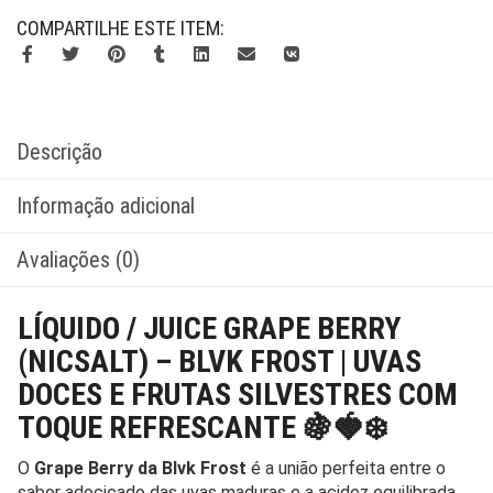
COMPARTILHE ESTE ITEM:
Descrição
Informação adicional
Avaliações (0)
LÍQUIDO / JUICE GRAPE BERRY
(NICSALT) – BLVK FROST | UVAS
DOCES E FRUTAS SILVESTRES COM
TOQUE REFRESCANTE 🍇🍓❄️
O
Grape Berry da Blvk Frost
é a união perfeita entre o
sabor adocicado das uvas maduras e a acidez equilibrada