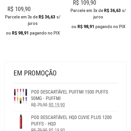
TEM
VÁR
R$
109,90
VÁRIAS
VAR
R$
109,90
Parcele em 3x de
R$
36,63
s/
VARIANTES.
AS
Parcele em 3x de
R$
36,63
s/
juros
AS
OP
juros
OPÇÕES
PO
ou
R$
98,91
pagando no PIX
PODEM
SER
ou
R$
98,91
pagando no PIX
SER
ESC
ESCOLHIDAS
NA
NA
PÁG
PÁGINA
DO
DO
PR
PRODUTO
EM PROMOÇÃO
POD DESCARTÁVEL PUFFMI 1500 PUFFS
50MG - PUFFMI
O
O
R$
79,90
R$
19,90
PREÇO
PREÇO
POD DESCARTÁVEL HQD CUVIE PLUS 1200
ORIGINAL
ATUAL
PUFFS - HQD
ERA:
É:
O
O
R$
79,90
R$ 79,90.
R$
19,90
R$ 19,90.