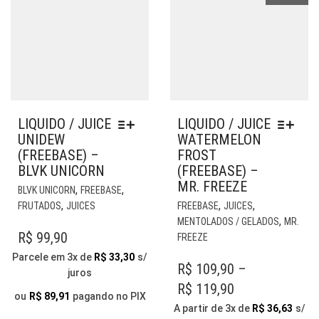
LIQUIDO / JUICE
LIQUIDO / JUICE
UNIDEW
WATERMELON
(FREEBASE) –
FROST
BLVK UNICORN
(FREEBASE) –
MR. FREEZE
ESTE
,
,
BLVK UNICORN
FREEBASE
PRODUTO
EST
,
,
,
FRUTADOS
JUICES
FREEBASE
JUICES
TEM
PR
,
MENTOLADOS / GELADOS
MR.
VÁRIAS
TE
R$
99,90
FREEZE
VARIANTES.
VÁR
Parcele em 3x de
R$
33,30
s/
AS
VAR
R$
109,90
–
juros
OPÇÕES
AS
PRICE
R$
119,90
PODEM
OP
ou
R$
89,91
pagando no PIX
RANGE:
A partir de 3x de
R$
36,63
s/
SER
PO