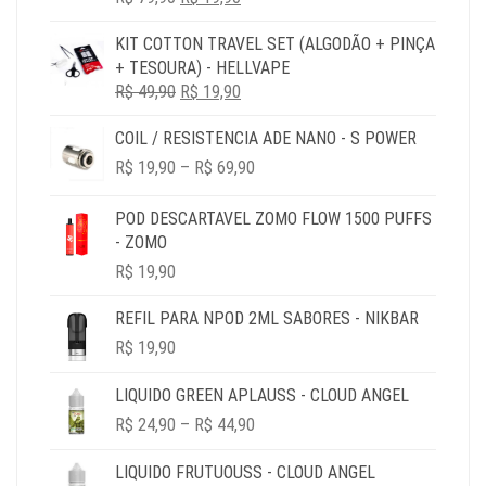
PREÇO
PREÇO
KIT COTTON TRAVEL SET (ALGODÃO + PINÇA
ORIGINAL
ATUAL
+ TESOURA) - HELLVAPE
ERA:
É:
O
O
R$
49,90
R$ 79,90.
R$
19,90
R$ 19,90.
PREÇO
PREÇO
COIL / RESISTENCIA ADE NANO - S POWER
ORIGINAL
ATUAL
PRICE
ERA:
É:
R$
19,90
–
R$
69,90
RANGE:
R$ 49,90.
R$ 19,90.
R$ 19,90
POD DESCARTAVEL ZOMO FLOW 1500 PUFFS
THROUGH
- ZOMO
R$ 69,90
R$
19,90
REFIL PARA NPOD 2ML SABORES - NIKBAR
R$
19,90
LIQUIDO GREEN APLAUSS - CLOUD ANGEL
PRICE
R$
24,90
–
R$
44,90
RANGE:
R$ 24,90
LIQUIDO FRUTUOUSS - CLOUD ANGEL