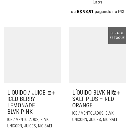
juros
ESCOLHIDAS
R$ 109,90
SER
NA
ESC
THROUGH
ou
R$
98,91
pagando no PIX
PÁGINA
NA
R$ 119,90
DO
PÁG
PRODUTO
DO
FORA DE
PR
ESTOQUE
LIQUIDO / JUICE
LÍQUIDO BLVK NIC
ICED BERRY
SALT PLUS – RED
LEMONADE –
ORANGE
BLVK PINK
EST
,
ICE / MENTOLADOS
BLVK
ESTE
PR
,
,
,
ICE / MENTOLADOS
BLVK
UNICORN
JUICES
NIC SALT
PRODUTO
TE
,
,
UNICORN
JUICES
NIC SALT