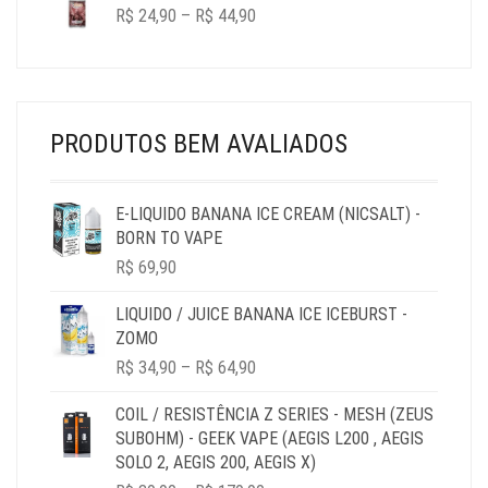
THROUGH
PRICE
R$
24,90
–
R$
44,90
R$ 44,90
RANGE:
R$ 24,90
THROUGH
R$ 44,90
PRODUTOS BEM AVALIADOS
E-LIQUIDO BANANA ICE CREAM (NICSALT) -
BORN TO VAPE
R$
69,90
LIQUIDO / JUICE BANANA ICE ICEBURST -
ZOMO
PRICE
R$
34,90
–
R$
64,90
RANGE:
R$ 34,90
COIL / RESISTÊNCIA Z SERIES - MESH (ZEUS
THROUGH
SUBOHM) - GEEK VAPE (AEGIS L200 , AEGIS
R$ 64,90
SOLO 2, AEGIS 200, AEGIS X)
PRICE