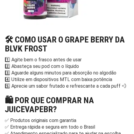
🛠️ COMO USAR O GRAPE BERRY DA
BLVK FROST
1️⃣ Agite bem o frasco antes de usar
2️⃣ Abasteça seu pod com o líquido
3️⃣ Aguarde alguns minutos para absorção no algodão
4️⃣ Utilize em dispositivos MTL com baixa potência
5️⃣ Aprecie um sabor frutado e refrescante a cada puff 💨
🛍️ POR QUE COMPRAR NA
JUICEVAPEBR?
✅ Produtos originais com garantia
✅ Entrega rápida e segura em todo o Brasil
✅ Atendimento especializado para te ajudar na escolha