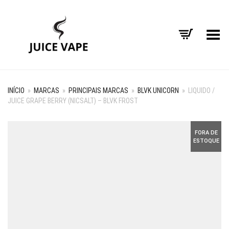
Alternar Menu
INÍCIO
»
MARCAS
»
PRINCIPAIS MARCAS
»
BLVK UNICORN
»
LIQUIDO /
JUICE GRAPE BERRY (NICSALT) – BLVK FROST
FORA DE
ESTOQUE