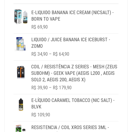
E-LIQUIDO BANANA ICE CREAM (NICSALT) -
BORN TO VAPE
R$
69,90
LIQUIDO / JUICE BANANA ICE ICEBURST -
ZOMO
PRICE
R$
34,90
–
R$
64,90
RANGE:
R$ 34,90
COIL / RESISTÊNCIA Z SERIES - MESH (ZEUS
THROUGH
SUBOHM) - GEEK VAPE (AEGIS L200 , AEGIS
R$ 64,90
SOLO 2, AEGIS 200, AEGIS X)
PRICE
R$
39,90
–
R$
179,90
RANGE:
R$ 39,90
E-LÍQUIDO CARAMEL TOBACCO (NIC SALT) -
THROUGH
BLVK
R$ 179,90
R$
109,90
RESISTENCIA / COIL XROS SERIES 3ML -