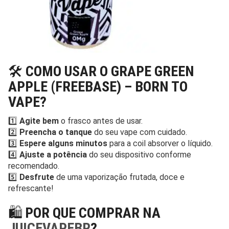
🛠️
COMO USAR O GRAPE GREEN
APPLE (FREEBASE) – BORN TO
VAPE?
1️⃣
Agite bem
o frasco antes de usar.
2️⃣
Preencha o tanque
do seu vape com cuidado.
3️⃣
Espere alguns minutos
para a coil absorver o líquido.
4️⃣
Ajuste a potência
do seu dispositivo conforme
recomendado.
5️⃣
Desfrute
de uma vaporização frutada, doce e
refrescante!
🛍️
POR QUE COMPRAR NA
JUICEVAPEBR
?