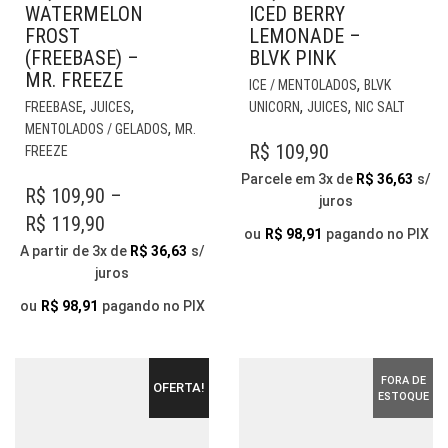
WATERMELON
ICED BERRY
FROST
LEMONADE –
(FREEBASE) –
BLVK PINK
MR. FREEZE
EST
,
ICE / MENTOLADOS
BLVK
ESTE
PR
,
,
,
,
FREEBASE
JUICES
UNICORN
JUICES
NIC SALT
PRODUTO
TE
,
MENTOLADOS / GELADOS
MR.
TEM
VÁR
R$
109,90
FREEZE
VÁRIAS
VAR
Parcele em 3x de
R$
36,63
s/
VARIANTES.
AS
R$
109,90
–
juros
AS
OP
PRICE
R$
119,90
OPÇÕES
PO
ou
R$
98,91
pagando no PIX
RANGE:
A partir de 3x de
R$
36,63
s/
PODEM
SER
juros
R$ 109,90
SER
ESC
ESCOLHIDAS
NA
THROUGH
ou
R$
98,91
pagando no PIX
NA
PÁG
R$ 119,90
PÁGINA
DO
DO
PR
FORA DE
PRODUTO
OFERTA!
ESTOQUE