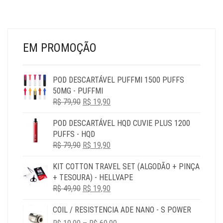
NA
NA
PÁG
PÁGINA
DO
DO
PR
PRODUTO
EM PROMOÇÃO
POD DESCARTÁVEL PUFFMI 1500 PUFFS
50MG - PUFFMI
O
O
R$
79,90
R$
19,90
PREÇO
PREÇO
POD DESCARTÁVEL HQD CUVIE PLUS 1200
ORIGINAL
ATUAL
PUFFS - HQD
ERA:
É:
O
O
R$
79,90
R$ 79,90.
R$
19,90
R$ 19,90.
PREÇO
PREÇO
KIT COTTON TRAVEL SET (ALGODÃO + PINÇA
ORIGINAL
ATUAL
+ TESOURA) - HELLVAPE
ERA:
É:
O
O
R$
49,90
R$ 79,90.
R$
19,90
R$ 19,90.
PREÇO
PREÇO
COIL / RESISTENCIA ADE NANO - S POWER
ORIGINAL
ATUAL
PRICE
ERA:
É: