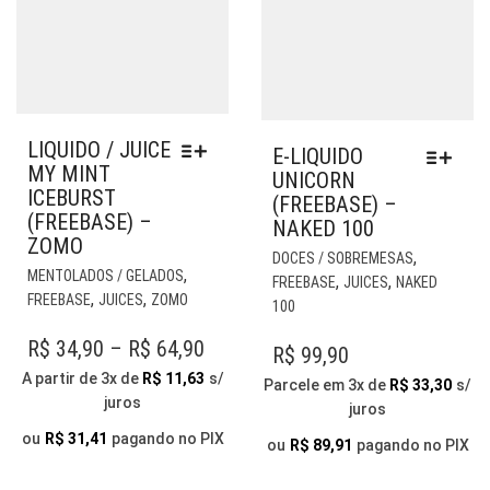
LIQUIDO / JUICE
E-LIQUIDO
MY MINT
UNICORN
ICEBURST
(FREEBASE) –
(FREEBASE) –
NAKED 100
ZOMO
EST
,
DOCES / SOBREMESAS
ESTE
PR
,
MENTOLADOS / GELADOS
,
,
FREEBASE
JUICES
NAKED
PRODUTO
TE
,
,
FREEBASE
JUICES
ZOMO
100
TEM
VÁR
VÁRIAS
PRICE
R$
34,90
–
R$
64,90
VAR
R$
99,90
VARIANTES.
AS
RANGE:
A partir de 3x de
R$
11,63
s/
Parcele em 3x de
R$
33,30
s/
AS
OP
juros
R$ 34,90
juros
OPÇÕES
PO
THROUGH
PODEM
ou
R$
31,41
pagando no PIX
SER
ou
R$
89,91
pagando no PIX
SER
ESC
R$ 64,90
ESCOLHIDAS