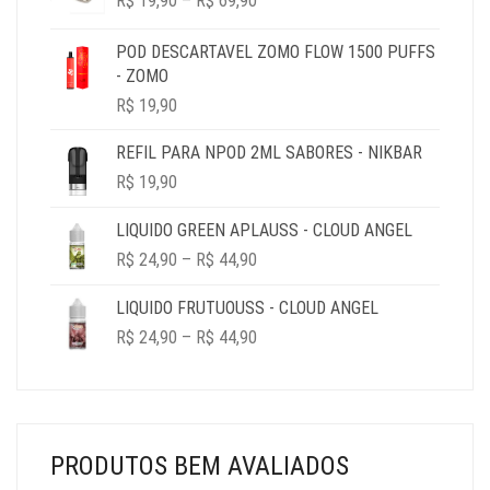
R$
19,90
–
R$
69,90
RANGE:
R$ 49,90.
R$ 19,90.
R$ 19,90
POD DESCARTAVEL ZOMO FLOW 1500 PUFFS
THROUGH
- ZOMO
R$ 69,90
R$
19,90
REFIL PARA NPOD 2ML SABORES - NIKBAR
R$
19,90
LIQUIDO GREEN APLAUSS - CLOUD ANGEL
PRICE
R$
24,90
–
R$
44,90
RANGE:
R$ 24,90
LIQUIDO FRUTUOUSS - CLOUD ANGEL
THROUGH
PRICE
R$
24,90
–
R$
44,90
R$ 44,90
RANGE:
R$ 24,90
THROUGH
R$ 44,90
PRODUTOS BEM AVALIADOS