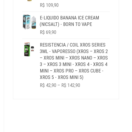
R$ 179,90
R$
109,90
E-LIQUIDO BANANA ICE CREAM
(NICSALT) - BORN TO VAPE
R$
69,90
RESISTENCIA / COIL XROS SERIES
3ML - VAPORESSO (XROS – XROS 2
– XROS MINI – XROS NANO – XROS
3 – XROS 3 MINI - XROS 4 - XROS 4
MINI – XROS PRO – XROS CUBE -
XROS 5 - XROS MINI 5)
PRICE
R$
42,90
–
R$
142,90
RANGE:
R$ 42,90
THROUGH
R$ 142,90