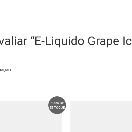
valiar “E-Liquido Grape I
iação.
FORA DE
ESTOQUE