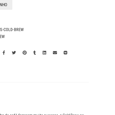
INHO
OS-COLD-BREW
REW