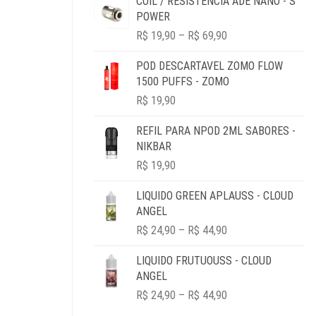
COIL / RESISTENCIA ADE NANO - S
ORIGINAL
ATUAL
POWER
ERA:
É:
PRICE
R$ 49,90.
R$ 19,90.
R$
19,90
–
R$
69,90
RANGE:
R$ 19,90
POD DESCARTAVEL ZOMO FLOW
THROUGH
1500 PUFFS - ZOMO
R$ 69,90
R$
19,90
REFIL PARA NPOD 2ML SABORES -
NIKBAR
R$
19,90
LIQUIDO GREEN APLAUSS - CLOUD
ANGEL
PRICE
R$
24,90
–
R$
44,90
RANGE:
R$ 24,90
LIQUIDO FRUTUOUSS - CLOUD
THROUGH
ANGEL
R$ 44,90
PRICE
R$
24,90
–
R$
44,90
RANGE: