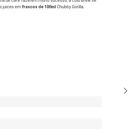
nha de café fazerem muito sucesso, a Cold Brew se
us juices em
frascos de 100ml
Chubby Gorilla.
!