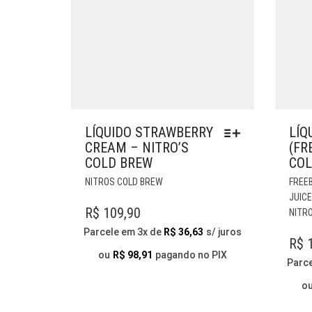
LÍQUIDO STRAWBERRY
LÍQ
CREAM – NITRO’S
(FR
COLD BREW
COL
ESTE
NITROS COLD BREW
FREE
PRODUTO
JUIC
TEM
R$
109,90
NITR
VÁRIAS
Parcele em 3x de
R$
36,63
s/ juros
VARIANTES.
R$
1
AS
ou
R$
98,91
pagando no PIX
Parc
OPÇÕES
PODEM
o
SER