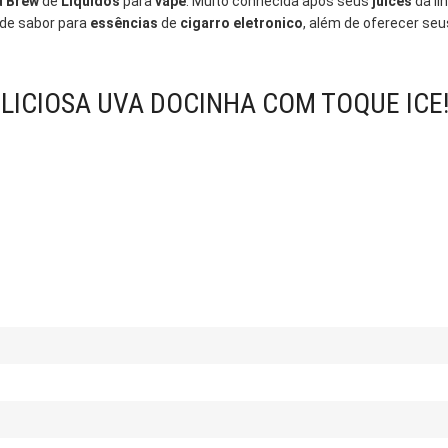
d Brew
de
Liquidos
para
vape
. Muito conhecida após seus
juices
da li
de sabor para
essências
de
cigarro eletronico
, além de oferecer se
ELICIOSA UVA DOCINHA COM TOQUE ICE