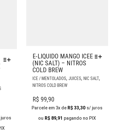
E-LIQUIDO MANGO ICEE
(NIC SALT) – NITROS
E
COLD BREW
ESTE
,
,
,
ICE / MENTOLADOS
JUICES
NIC SALT
ESTE
PRODUTO
NITROS COLD BREW
PRODUTO
S
TEM
TEM
VÁRIAS
R$
99,90
VÁRIAS
VARIANTES.
VARIANTES.
Parcele em 3x de
R$
33,30
s/ juros
AS
AS
OPÇÕES
 juros
ou
R$
89,91
pagando no PIX
OPÇÕES
PODEM
PODEM
PIX
SER
SER
ESCOLHIDAS