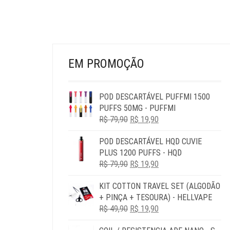
ESCOLHIDAS
NA
PÁGINA
DO
PRODUTO
EM PROMOÇÃO
POD DESCARTÁVEL PUFFMI 1500
PUFFS 50MG - PUFFMI
O
O
R$
79,90
R$
19,90
PREÇO
PREÇO
POD DESCARTÁVEL HQD CUVIE
ORIGINAL
ATUAL
PLUS 1200 PUFFS - HQD
ERA:
É:
O
O
R$
79,90
R$ 79,90.
R$
19,90
R$ 19,90.
PREÇO
PREÇO
KIT COTTON TRAVEL SET (ALGODÃO
ORIGINAL
ATUAL
+ PINÇA + TESOURA) - HELLVAPE
ERA:
É:
O
O
R$
49,90
R$ 79,90.
R$
19,90
R$ 19,90.
PREÇO
PREÇO