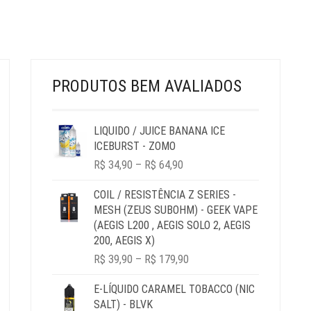
ESCOLHIDAS
NA
PÁGINA
DO
PRODUTO
PRODUTOS BEM AVALIADOS
LIQUIDO / JUICE BANANA ICE
ICEBURST - ZOMO
PRICE
R$
34,90
–
R$
64,90
RANGE:
R$ 34,90
COIL / RESISTÊNCIA Z SERIES -
THROUGH
MESH (ZEUS SUBOHM) - GEEK VAPE
R$ 64,90
(AEGIS L200 , AEGIS SOLO 2, AEGIS
200, AEGIS X)
PRICE
R$
39,90
–
R$
179,90
RANGE:
R$ 39,90
E-LÍQUIDO CARAMEL TOBACCO (NIC
THROUGH
SALT) - BLVK