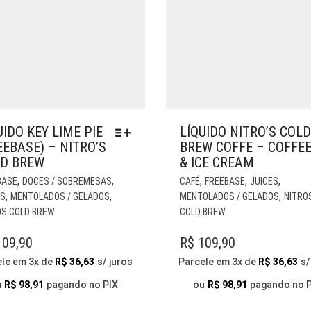
UIDO KEY LIME PIE
LÍQUIDO NITRO’S COLD
EEBASE) – NITRO’S
BREW COFFE – COFFE
D BREW
& ICE CREAM
ESTE
,
,
,
,
,
BASE
DOCES / SOBREMESAS
CAFÉ
FREEBASE
JUICES
PRODUTO
,
,
,
ES
MENTOLADOS / GELADOS
MENTOLADOS / GELADOS
NITRO
TEM
OS COLD BREW
COLD BREW
VÁRIAS
VARIANTES.
09,90
R$
109,90
AS
ele em 3x de
R$
36,63
s/ juros
Parcele em 3x de
R$
36,63
s/
OPÇÕES
PODEM
u
R$
98,91
pagando no PIX
ou
R$
98,91
pagando no 
SER