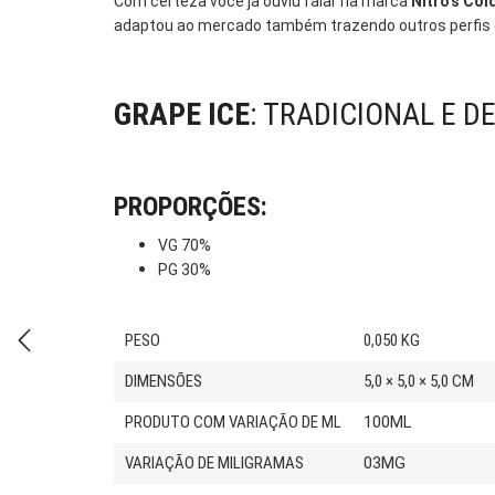
Com certeza você ja ouviu falar na marca
Nitro’s Col
adaptou ao mercado também trazendo outros perfis 
GRAPE ICE
: TRADICIONAL E D
PROPORÇÕES:
VG 70%
PG 30%
PESO
0,050 KG
DIMENSÕES
5,0 × 5,0 × 5,0 CM
PRODUTO COM VARIAÇÃO DE ML
100ML
VARIAÇÃO DE MILIGRAMAS
03MG