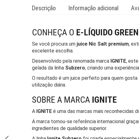
Descrição
Informação adicional
Ava
CONHEÇA O
E-LÍQUIDO GREEN
Se você procura um
juice Nic Salt premium
, ex
excelente escolha.
Desenvolvido pela renomada marca
IGNITE
, est
gelada da linha
Subzero
, criando uma experiênci
O resultado é um juice perfeito para quem gosta 
utilização diária.
SOBRE A MARCA
IGNITE
A
IGNITE
é uma das marcas mais reconhecidas do 
A marca tornou-se referência internacional graç
ingredientes de qualidade superior.
A linha
Ignite Subzero
foi criada especialmente