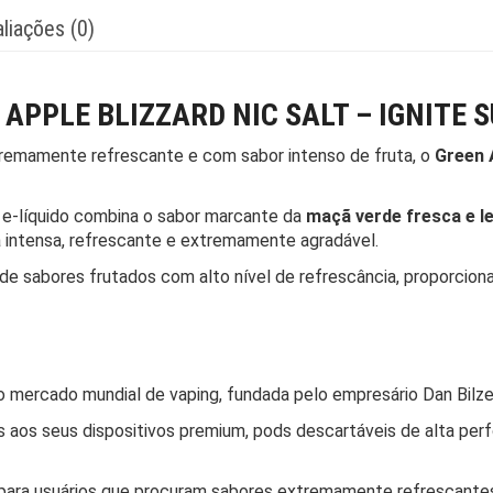
liações (0)
 APPLE BLIZZARD NIC SALT – IGNITE 
tremamente refrescante e com sabor intenso de fruta, o
Green A
e e-líquido combina o sabor marcante da
maçã verde fresca e l
a intensa, refrescante e extremamente agradável.
de sabores frutados com alto nível de refrescância, proporcion
mercado mundial de vaping, fundada pelo empresário Dan Bilzer
as aos seus dispositivos premium, pods descartáveis de alta pe
 para usuários que procuram sabores extremamente refrescant