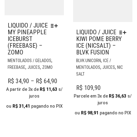
LIQUIDO / JUICE
MY PINEAPPLE
LIQUIDO / JUICE
ICEBURST
KIWI POME BERRY
(FREEBASE) –
ICE (NICSALT) –
ZOMO
BLVK FUSION
ESTE
EST
,
,
MENTOLADOS / GELADOS
BLVK UNICORN
ICE /
PRODUTO
PR
,
,
,
,
FREEBASE
JUICES
ZOMO
MENTOLADOS
JUICES
NIC
TEM
TE
SALT
VÁRIAS
VÁR
PRICE
R$
34,90
–
R$
64,90
VARIANTES.
VAR
R$
109,90
RANGE:
A partir de 3x de
R$
11,63
s/
AS
AS
juros
Parcele em 3x de
R$
36,63
s/
R$ 34,90
OPÇÕES
OP
juros
THROUGH
PODEM
PO
ou
R$
31,41
pagando no PIX
SER
SER
ou
R$
98,91
pagando no PIX
R$ 64,90
ESCOLHIDAS
ESC
NA
NA
PÁGINA
PÁG