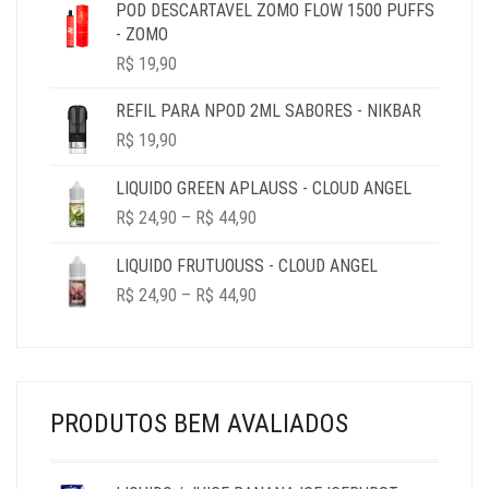
R$ 19,90
POD DESCARTAVEL ZOMO FLOW 1500 PUFFS
THROUGH
- ZOMO
R$ 69,90
R$
19,90
REFIL PARA NPOD 2ML SABORES - NIKBAR
R$
19,90
LIQUIDO GREEN APLAUSS - CLOUD ANGEL
PRICE
R$
24,90
–
R$
44,90
RANGE:
R$ 24,90
LIQUIDO FRUTUOUSS - CLOUD ANGEL
THROUGH
PRICE
R$
24,90
–
R$
44,90
R$ 44,90
RANGE:
R$ 24,90
THROUGH
R$ 44,90
PRODUTOS BEM AVALIADOS