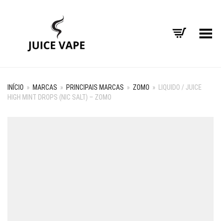
Alternar Menu
INÍCIO
»
MARCAS
»
PRINCIPAIS MARCAS
»
ZOMO
»
LIQUIDO / JUICE
HIGH MINT DROPS (NIC SALT) – ZOMO