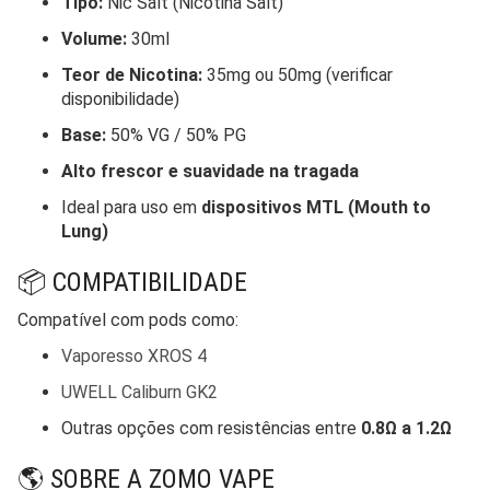
Tipo:
Nic Salt (Nicotina Salt)
Volume:
30ml
Teor de Nicotina:
35mg ou 50mg (verificar
disponibilidade)
Base:
50% VG / 50% PG
Alto frescor e suavidade na tragada
Ideal para uso em
dispositivos MTL (Mouth to
Lung)
📦 COMPATIBILIDADE
Compatível com pods como:
Vaporesso XROS 4
UWELL Caliburn GK2
Outras opções com resistências entre
0.8Ω a 1.2Ω
🌎 SOBRE A ZOMO VAPE