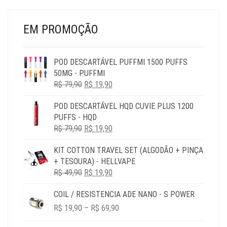
DO
DO
PRODUTO
PR
EM PROMOÇÃO
POD DESCARTÁVEL PUFFMI 1500 PUFFS
50MG - PUFFMI
O
O
R$
79,90
R$
19,90
PREÇO
PREÇO
POD DESCARTÁVEL HQD CUVIE PLUS 1200
ORIGINAL
ATUAL
PUFFS - HQD
ERA:
É:
O
O
R$
79,90
R$ 79,90.
R$
19,90
R$ 19,90.
PREÇO
PREÇO
KIT COTTON TRAVEL SET (ALGODÃO + PINÇA
ORIGINAL
ATUAL
+ TESOURA) - HELLVAPE
ERA:
É:
O
O
R$
49,90
R$ 79,90.
R$
19,90
R$ 19,90.
PREÇO
PREÇO
COIL / RESISTENCIA ADE NANO - S POWER
ORIGINAL
ATUAL
PRICE
ERA:
É:
R$
19,90
–
R$
69,90
RANGE:
R$ 49,90.
R$ 19,90.