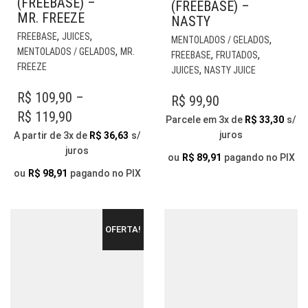
(FREEBASE) –
(FREEBASE) –
MR. FREEZE
NASTY
ESTE
EST
,
,
FREEBASE
JUICES
,
MENTOLADOS / GELADOS
PRODUTO
PR
,
MENTOLADOS / GELADOS
MR.
,
,
FREEBASE
FRUTADOS
TEM
TE
FREEZE
,
JUICES
NASTY JUICE
VÁRIAS
VÁR
VARIANTES.
R$
109,90
–
VAR
R$
99,90
AS
AS
PRICE
R$
119,90
Parcele em 3x de
R$
33,30
s/
OPÇÕES
OP
RANGE:
juros
A partir de 3x de
R$
36,63
s/
PODEM
PO
juros
R$ 109,90
SER
SER
ou
R$
89,91
pagando no PIX
ESCOLHIDAS
ESC
THROUGH
ou
R$
98,91
pagando no PIX
NA
NA
R$ 119,90
PÁGINA
PÁG
DO
DO
PRODUTO
OFERTA!
PR