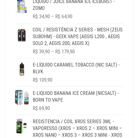
LIQUIDO / JUICE BANANA ICE ICEBURST -
ZOMO
PRICE
R$
34,90
–
R$
64,90
RANGE:
R$ 34,90
COIL / RESISTÊNCIA Z SERIES - MESH (ZEUS
THROUGH
SUBOHM) - GEEK VAPE (AEGIS L200 , AEGIS
R$ 64,90
SOLO 2, AEGIS 200, AEGIS X)
PRICE
R$
39,90
–
R$
179,90
RANGE:
R$ 39,90
E-LÍQUIDO CARAMEL TOBACCO (NIC SALT) -
THROUGH
BLVK
R$ 179,90
R$
109,90
E-LIQUIDO BANANA ICE CREAM (NICSALT) -
BORN TO VAPE
R$
69,90
RESISTENCIA / COIL XROS SERIES 3ML -
VAPORESSO (XROS – XROS 2 – XROS MINI –
XROS NANO – XROS 3 – XROS 3 MINI - XROS