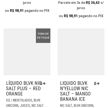
juros
Parcele em 3x de
R$
36,63
s/
OPÇÕES
OP
juros
PODEM
PO
ou
R$
98,91
pagando no PIX
SER
SER
ou
R$
98,91
pagando no PIX
ESCOLHIDAS
ESC
NA
NA
PÁGINA
PÁG
FORA DE
DO
DO
ESTOQUE
PRODUTO
PR
LÍQUIDO BLVK NIC
LIQUIDO BLVK
SALT PLUS – RED
N’YELLOW NIC
ORANGE
SALT – MANGO
BANANA ICE
ESTE
,
ICE / MENTOLADOS
BLVK
PRODUTO
EST
,
,
,
,
UNICORN
JUICES
NIC SALT
NIC SALT
BLVK UNICORN