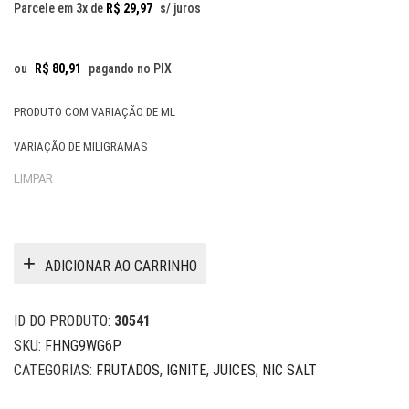
original
atual
Parcele em 3x de
R$
29,97
s/ juros
era:
é:
R$ 109,90.
R$ 89,90.
ou
R$
80,91
pagando no PIX
PRODUTO COM VARIAÇÃO DE ML
VARIAÇÃO DE MILIGRAMAS
LIMPAR
ADICIONAR AO CARRINHO
ID DO PRODUTO:
30541
SKU:
FHNG9WG6P
CATEGORIAS:
FRUTADOS
,
IGNITE
,
JUICES
,
NIC SALT