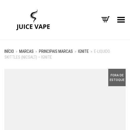
Alternar Menu
INÍCIO
»
MARCAS
»
PRINCIPAIS MARCAS
»
IGNITE
»
E-LIQUIDO
SKITTLES (NICSALT) – IGNITE
FORA DE
ESTOQUE