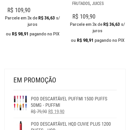
TEM
PR
,
FRUTADOS
JUICES
VÁRIAS
TE
R$
109,90
VARIANTES.
VÁR
R$
109,90
Parcele em 3x de
R$
36,63
s/
AS
VAR
juros
Parcele em 3x de
R$
36,63
s/
OPÇÕES
AS
juros
PODEM
OP
ou
R$
98,91
pagando no PIX
SER
PO
ou
R$
98,91
pagando no PIX
ESCOLHIDAS
SER
NA
ESC
PÁGINA
NA
DO
PÁG
PRODUTO
DO
PR
EM PROMOÇÃO
POD DESCARTÁVEL PUFFMI 1500 PUFFS
50MG - PUFFMI
O
O
R$
79,90
R$
19,90
PREÇO
PREÇO
POD DESCARTÁVEL HQD CUVIE PLUS 1200
ORIGINAL
ATUAL