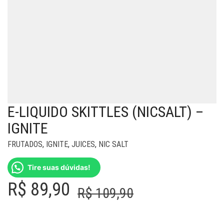
E-LIQUIDO SKITTLES (NICSALT) –
IGNITE
FRUTADOS
,
IGNITE
,
JUICES
,
NIC SALT
Tire suas dúvidas!
O
O
R$
89,90
R$
109,90
preço
preço