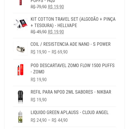
PUFFS - HQD
ERA:
É:
O
O
R$
79,90
R$ 79,90.
R$
19,90
R$ 19,90.
PREÇO
PREÇO
KIT COTTON TRAVEL SET (ALGODÃO + PINÇA
ORIGINAL
ATUAL
+ TESOURA) - HELLVAPE
ERA:
É:
O
O
R$
49,90
R$ 79,90.
R$
19,90
R$ 19,90.
PREÇO
PREÇO
COIL / RESISTENCIA ADE NANO - S POWER
ORIGINAL
ATUAL
PRICE
ERA:
É:
R$
19,90
–
R$
69,90
RANGE:
R$ 49,90.
R$ 19,90.
R$ 19,90
POD DESCARTAVEL ZOMO FLOW 1500 PUFFS
THROUGH
- ZOMO
R$ 69,90
R$
19,90
REFIL PARA NPOD 2ML SABORES - NIKBAR
R$
19,90
LIQUIDO GREEN APLAUSS - CLOUD ANGEL
PRICE
R$
24,90
–
R$
44,90
RANGE: