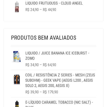
R$ 24,90
LIQUIDO FRUTUOUSS - CLOUD ANGEL
THROUGH
PRICE
R$
24,90
–
R$
44,90
R$ 44,90
RANGE:
R$ 24,90
THROUGH
R$ 44,90
PRODUTOS BEM AVALIADOS
LIQUIDO / JUICE BANANA ICE ICEBURST -
ZOMO
PRICE
R$
34,90
–
R$
64,90
RANGE:
R$ 34,90
COIL / RESISTÊNCIA Z SERIES - MESH (ZEUS
THROUGH
SUBOHM) - GEEK VAPE (AEGIS L200 , AEGIS
R$ 64,90
SOLO 2, AEGIS 200, AEGIS X)
PRICE
R$
39,90
–
R$
179,90
RANGE:
R$ 39,90
E-LÍQUIDO CARAMEL TOBACCO (NIC SALT) -
THROUGH