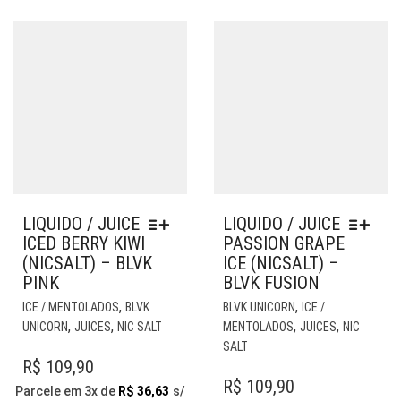
LIQUIDO / JUICE
LIQUIDO / JUICE
ICED BERRY KIWI
PASSION GRAPE
(NICSALT) – BLVK
ICE (NICSALT) –
PINK
BLVK FUSION
ESTE
EST
,
,
ICE / MENTOLADOS
BLVK
BLVK UNICORN
ICE /
PRODUTO
PR
,
,
,
,
UNICORN
JUICES
NIC SALT
MENTOLADOS
JUICES
NIC
TEM
TE
SALT
VÁRIAS
VÁR
R$
109,90
VARIANTES.
VAR
R$
109,90
Parcele em 3x de
R$
36,63
s/
AS
AS