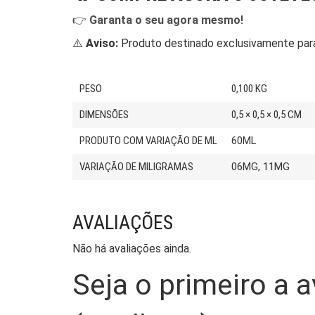
👉
Garanta o seu agora mesmo!
⚠️
Aviso:
Produto destinado exclusivamente para 
PESO
0,100 KG
DIMENSÕES
0,5 × 0,5 × 0,5 CM
PRODUTO COM VARIAÇÃO DE ML
60ML
VARIAÇÃO DE MILIGRAMAS
06MG, 11MG
AVALIAÇÕES
Não há avaliações ainda.
Seja o primeiro a 