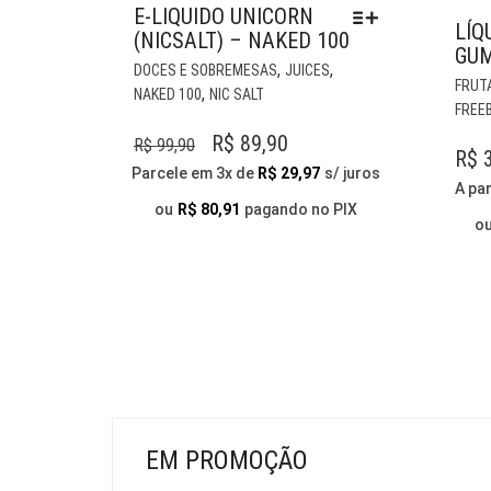
E-LIQUIDO UNICORN
LÍQ
(NICSALT) – NAKED 100
GUM
ESTE
,
,
DOCES E SOBREMESAS
JUICES
FRUT
PRODUTO
,
NAKED 100
NIC SALT
FREE
TEM
VÁRIAS
O
O
R$
89,90
R$
99,90
R$
3
VARIANTES.
PREÇO
PREÇO
Parcele em 3x de
R$
29,97
s/ juros
AS
A par
ORIGINAL
ATUAL
OPÇÕES
ou
R$
80,91
pagando no PIX
o
ERA:
É:
PODEM
SER
R$ 99,90.
R$ 89,90.
ESCOLHIDAS
NA
PÁGINA
DO
PRODUTO
EM PROMOÇÃO