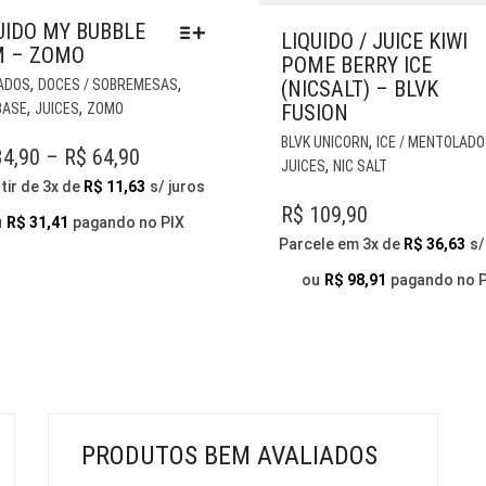
UIDO MY BUBBLE
LIQUIDO / JUICE KIWI
 – ZOMO
POME BERRY ICE
ESTE
,
,
(NICSALT) – BLVK
ADOS
DOCES / SOBREMESAS
PRODUTO
,
,
FUSION
BASE
JUICES
ZOMO
TEM
,
BLVK UNICORN
ICE / MENTOLAD
VÁRIAS
PRICE
4,90
–
R$
64,90
,
JUICES
NIC SALT
VARIANTES.
RANGE:
tir de 3x de
R$
11,63
s/ juros
AS
R$
109,90
R$ 34,90
OPÇÕES
u
R$
31,41
pagando no PIX
THROUGH
PODEM
Parcele em 3x de
R$
36,63
s/
SER
R$ 64,90
ou
R$
98,91
pagando no 
ESCOLHIDAS
NA
PÁGINA
DO
PRODUTO
PRODUTOS BEM AVALIADOS