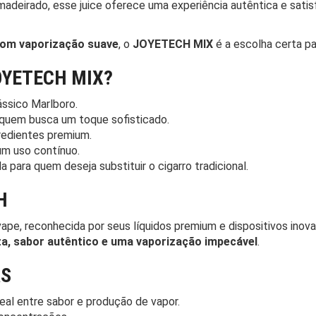
adeirado, esse juice oferece uma experiência autêntica e satis
com vaporização suave
, o
JOYETECH MIX
é a escolha certa pa
OYETECH MIX?
ássico Marlboro.
 quem busca um toque sofisticado.
redientes premium.
um uso contínuo.
 para quem deseja substituir o cigarro tradicional.
H
vape, reconhecida por seus líquidos premium e dispositivos inov
a, sabor autêntico e uma vaporização impecável
.
AS
deal entre sabor e produção de vapor.