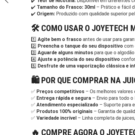
✔️
Teor de Nicotina:
Disponível em diferentes c
✔️
Tamanho do Frasco:
30ml
– Prático e fácil d
✔️
Origem:
Produzido com qualidade superior pe
🛠️ COMO USAR O JOYETECH 
1️⃣
Agite bem o frasco
antes de usar para garan
2️⃣
Preencha o tanque do seu dispositivo
com 
3️⃣
Aguarde alguns minutos
para que o algodão 
4️⃣
Ajuste a potência do seu dispositivo
confor
5️⃣
Desfrute de uma vaporização clássica e in
🛍️ POR QUE COMPRAR NA JU
✅
Preços competitivos
– Os melhores valores 
✅
Entrega rápida e segura
– Envio para todo o 
✅
Atendimento especializado
– Suporte para es
✅
Produtos 100% originais
– Garantia de quali
✅
Variedade incrível
– Linha completa de juices,
🔥 COMPRE AGORA O JOYETE