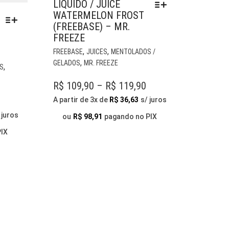
LIQUIDO / JUICE
WATERMELON FROST
(FREEBASE) – MR.
FREEZE
ESTE
,
,
FREEBASE
JUICES
MENTOLADOS /
PRODUTO
,
GELADOS
MR. FREEZE
ESTE
,
OS
TEM
PRODUTO
VÁRIAS
PRICE
R$
109,90
–
R$
119,90
TEM
VARIANTES.
VÁRIAS
RANGE:
A partir de 3x de
R$
36,63
s/ juros
AS
VARIANTES.
R$ 109,90
OPÇÕES
 juros
ou
R$
98,91
pagando no PIX
AS
THROUGH
PODEM
OPÇÕES
PIX
SER
R$ 119,90
PODEM
ESCOLHIDAS
SER
NA
ESCOLHIDAS
PÁGINA
NA
DO
PÁGINA
PRODUTO
DO
PRODUTO