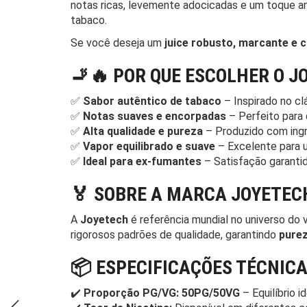
notas ricas, levemente adocicadas e um toque am
tabaco.
Se você deseja um
juice robusto, marcante e 
🚬🔥 POR QUE ESCOLHER O J
✅
Sabor autêntico de tabaco
– Inspirado no cl
✅
Notas suaves e encorpadas
– Perfeito para
✅
Alta qualidade e pureza
– Produzido com ing
✅
Vapor equilibrado e suave
– Excelente para 
✅
Ideal para ex-fumantes
– Satisfação garantida
🏅 SOBRE A MARCA JOYETEC
A
Joyetech
é referência mundial no universo do 
rigorosos padrões de qualidade, garantindo
purez
📦 ESPECIFICAÇÕES TÉCNIC
✔️
Proporção PG/VG:
50PG/50VG
– Equilíbrio i