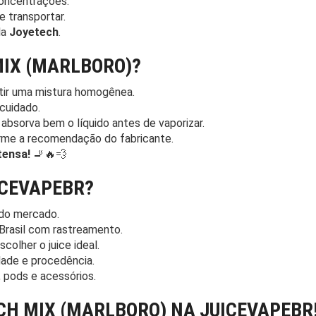
oncentrações.
e transportar.
la
Joyetech
.
MIX (MARLBORO)?
tir uma mistura homogênea.
cuidado.
absorva bem o líquido antes de vaporizar.
me a recomendação do fabricante.
tensa!
🚬🔥💨
ICEVAPEBR?
do mercado.
Brasil com rastreamento.
colher o juice ideal.
dade e procedência.
 pods e acessórios.
CH MIX (MARLBORO) NA JUICEVAPEBR