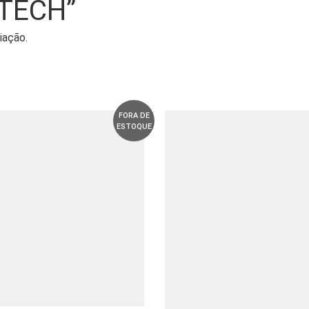
ETECH”
iação.
FORA DE
ESTOQUE