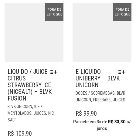
PÁGINA
PÁG
FORA DE
FORA DE
DO
DO
ESTOQUE
ESTOQUE
PRODUTO
PR
LIQUIDO / JUICE
E-LIQUIDO
CITRUS
UNIBERRY – BLVK
STRAWBERRY ICE
UNICORN
(NICSALT) – BLVK
EST
,
DOCES / SOBREMESAS
BLVK
FUSION
PR
,
,
UNICORN
FREEBASE
JUICES
ESTE
TE
,
BLVK UNICORN
ICE /
PRODUTO
VÁR
R$
99,90
,
,
MENTOLADOS
JUICES
NIC
TEM
VAR
SALT
Parcele em 3x de
R$
33,30
s/
VÁRIAS
AS
juros
VARIANTES.
OP
R$
109,90