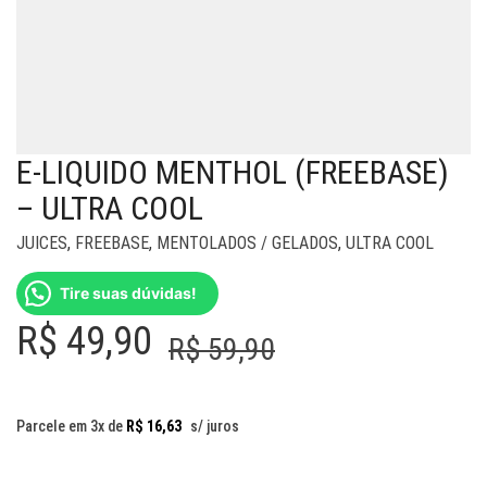
E-LIQUIDO MENTHOL (FREEBASE)
– ULTRA COOL
JUICES
,
FREEBASE
,
MENTOLADOS / GELADOS
,
ULTRA COOL
Tire suas dúvidas!
O
O
R$
49,90
R$
59,90
preço
preço
original
atual
Parcele em 3x de
R$
16,63
s/ juros
era:
é: