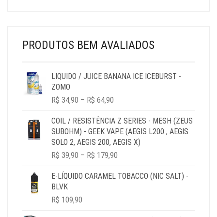
R$ 24,90
THROUGH
R$ 44,90
PRODUTOS BEM AVALIADOS
LIQUIDO / JUICE BANANA ICE ICEBURST -
ZOMO
PRICE
R$
34,90
–
R$
64,90
RANGE:
R$ 34,90
COIL / RESISTÊNCIA Z SERIES - MESH (ZEUS
THROUGH
SUBOHM) - GEEK VAPE (AEGIS L200 , AEGIS
R$ 64,90
SOLO 2, AEGIS 200, AEGIS X)
PRICE
R$
39,90
–
R$
179,90
RANGE:
R$ 39,90
E-LÍQUIDO CARAMEL TOBACCO (NIC SALT) -
THROUGH
BLVK
R$ 179,90
R$
109,90