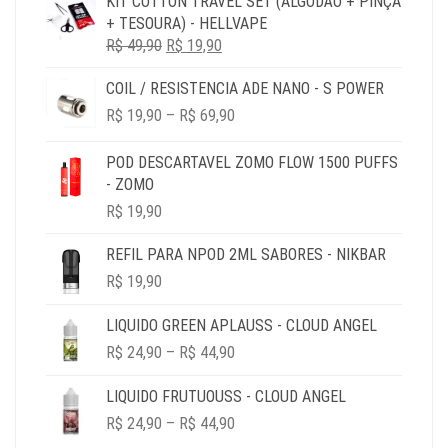
KIT COTTON TRAVEL SET (ALGODÃO + PINÇA
ORIGINAL
ATUAL
+ TESOURA) - HELLVAPE
ERA:
É:
O
O
R$
49,90
R$ 79,90.
R$
19,90
R$ 19,90.
PREÇO
PREÇO
COIL / RESISTENCIA ADE NANO - S POWER
ORIGINAL
ATUAL
PRICE
ERA:
É:
R$
19,90
–
R$
69,90
RANGE:
R$ 49,90.
R$ 19,90.
R$ 19,90
POD DESCARTAVEL ZOMO FLOW 1500 PUFFS
THROUGH
- ZOMO
R$ 69,90
R$
19,90
REFIL PARA NPOD 2ML SABORES - NIKBAR
R$
19,90
LIQUIDO GREEN APLAUSS - CLOUD ANGEL
PRICE
R$
24,90
–
R$
44,90
RANGE:
R$ 24,90
LIQUIDO FRUTUOUSS - CLOUD ANGEL
THROUGH
PRICE
R$
24,90
–
R$
44,90
R$ 44,90
RANGE: