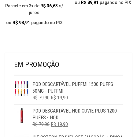
AS
PO
ou
R$
89,91
pagando no PIX
Parcele em 3x de
R$
36,63
s/
OPÇÕES
SER
juros
PODEM
ESC
SER
NA
ou
R$
98,91
pagando no PIX
ESCOLHIDAS
PÁG
NA
DO
PÁGINA
PR
DO
PRODUTO
EM PROMOÇÃO
POD DESCARTÁVEL PUFFMI 1500 PUFFS
50MG - PUFFMI
O
O
R$
79,90
R$
19,90
PREÇO
PREÇO
POD DESCARTÁVEL HQD CUVIE PLUS 1200
ORIGINAL
ATUAL
PUFFS - HQD
ERA:
É:
O
O
R$
79,90
R$ 79,90.
R$
19,90
R$ 19,90.
PREÇO
PREÇO