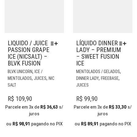
LIQUIDO / JUICE
LÍQUIDO DINNER
PASSION GRAPE
LADY – PREMIUM
ICE (NICSALT) –
– SWEET FUSION
BLVK FUSION
ICE
ESTE
EST
,
,
BLVK UNICORN
ICE /
MENTOLADOS / GELADOS
PRODUTO
PR
,
,
,
,
MENTOLADOS
JUICES
NIC
DINNER LADY
FREEBASE
TEM
TE
SALT
JUICES
VÁRIAS
VÁR
VARIANTES.
VAR
R$
109,90
R$
99,90
AS
AS
Parcele em 3x de
R$
36,63
s/
Parcele em 3x de
R$
33,30
s/
OPÇÕES
OP
juros
juros
PODEM
PO
SER
SER
ou
R$
98,91
pagando no PIX
ou
R$
89,91
pagando no PIX
ESCOLHIDAS
ESC
NA
NA