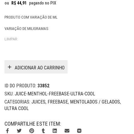
R$ 59,90.
R$ 49,90.
ou
R$
44,91
pagando no PIX
PRODUTO COM VARIAÇÃO DE ML
VARIAÇÃO DE MILIGRAMAS
LIMPAR
ADICIONAR AO CARRINHO
ID DO PRODUTO:
33852
SKU:
JUICE-MENTHOL-FREEBASE-ULTRA-COOL
CATEGORIAS:
JUICES
,
FREEBASE
,
MENTOLADOS / GELADOS
,
ULTRA COOL
COMPARTILHE ESTE ITEM: