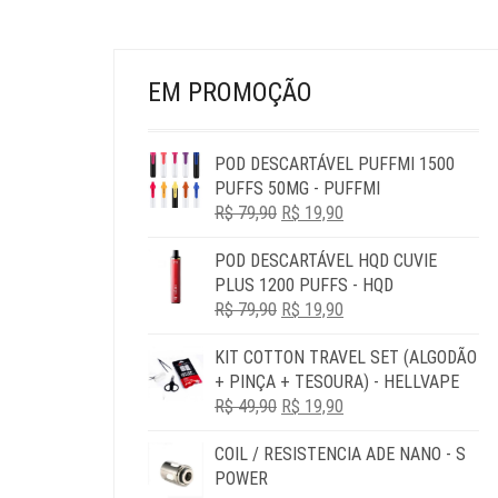
PÁGINA
DO
PRODUTO
EM PROMOÇÃO
POD DESCARTÁVEL PUFFMI 1500
PUFFS 50MG - PUFFMI
O
O
R$
79,90
R$
19,90
PREÇO
PREÇO
POD DESCARTÁVEL HQD CUVIE
ORIGINAL
ATUAL
PLUS 1200 PUFFS - HQD
ERA:
É:
O
O
R$
79,90
R$ 79,90.
R$
19,90
R$ 19,90.
PREÇO
PREÇO
KIT COTTON TRAVEL SET (ALGODÃO
ORIGINAL
ATUAL
+ PINÇA + TESOURA) - HELLVAPE
ERA:
É:
O
O
R$
49,90
R$ 79,90.
R$
19,90
R$ 19,90.
PREÇO
PREÇO
COIL / RESISTENCIA ADE NANO - S
ORIGINAL
ATUAL
POWER
ERA:
É: