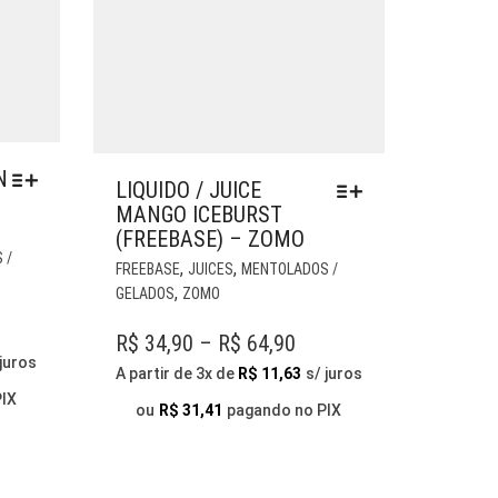
N
LIQUIDO / JUICE
MANGO ICEBURST
(FREEBASE) – ZOMO
ESTE
 /
ESTE
,
,
FREEBASE
JUICES
MENTOLADOS /
PRODUTO
PRODUTO
,
GELADOS
ZOMO
TEM
TEM
VÁRIAS
ICE
VÁRIAS
PRICE
R$
34,90
–
R$
64,90
VARIANTES.
NGE:
VARIANTES.
 juros
RANGE:
AS
A partir de 3x de
R$
11,63
s/ juros
AS
34,90
OPÇÕES
PIX
R$ 34,90
OPÇÕES
ou
R$
31,41
pagando no PIX
ROUGH
PODEM
THROUGH
PODEM
SER
64,90
SER
R$ 64,90
ESCOLHIDAS
ESCOLHIDAS
NA