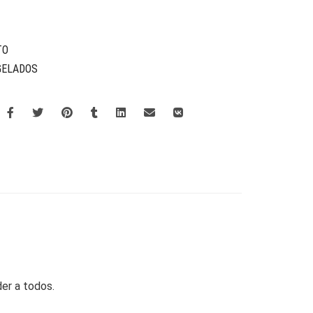
TO
GELADOS
der a todos.