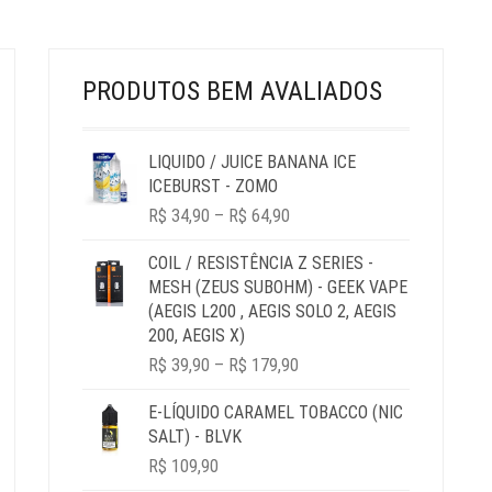
PÁGINA
DO
PRODUTO
PRODUTOS BEM AVALIADOS
LIQUIDO / JUICE BANANA ICE
ICEBURST - ZOMO
PRICE
R$
34,90
–
R$
64,90
RANGE:
R$ 34,90
COIL / RESISTÊNCIA Z SERIES -
THROUGH
MESH (ZEUS SUBOHM) - GEEK VAPE
R$ 64,90
(AEGIS L200 , AEGIS SOLO 2, AEGIS
200, AEGIS X)
PRICE
R$
39,90
–
R$
179,90
RANGE:
R$ 39,90
E-LÍQUIDO CARAMEL TOBACCO (NIC
THROUGH
SALT) - BLVK
R$ 179,90
R$
109,90