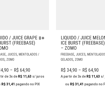
UIDO / JUICE GRAPE
LIQUIDO / JUICE MELO
BURST (FREEBASE)
ICE BURST (FREEBASE)
ZOMO
– ZOMO
ESTE
,
,
,
,
BASE
JUICES
MENTOLADOS /
FREEBASE
JUICES
MENTOLADOS
PRODUTO
,
,
DOS
ZOMO
GELADOS
ZOMO
TEM
VÁRIAS
PRICE
PR
4,90
–
R$
64,90
R$
34,90
–
R$
64,90
VARIANTES.
RANGE:
RA
tir de 3x de
R$
11,63
s/ juros
A partir de 3x de
R$
11,63
s/
AS
R$ 34,90
R$ 
OPÇÕES
u
R$
31,41
pagando no PIX
ou
R$
31,41
pagando no 
THROUGH
PODEM
TH
SER
R$ 64,90
R$ 
ESCOLHIDAS
NA