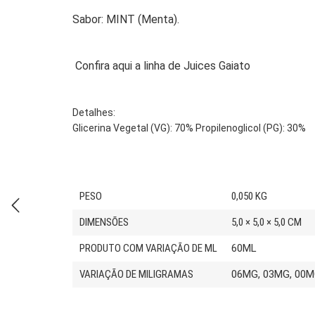
Sabor: MINT (Menta).
Confira aqui a linha de Juices Gaiato
Detalhes:
Glicerina Vegetal (VG): 70% Propilenoglicol (PG): 30%
PESO
0,050 KG
DIMENSÕES
5,0 × 5,0 × 5,0 CM
PRODUTO COM VARIAÇÃO DE ML
60ML
VARIAÇÃO DE MILIGRAMAS
06MG, 03MG, 00