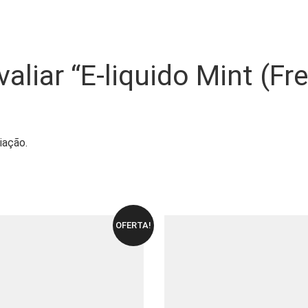
valiar “E-liquido Mint (F
iação.
OFERTA!