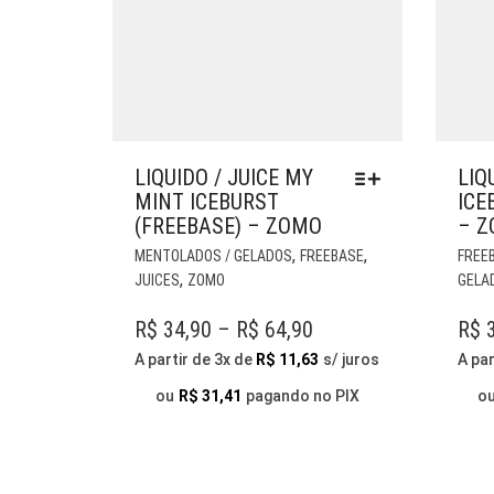
LIQUIDO / JUICE MY
LIQ
MINT ICEBURST
ICE
(FREEBASE) – ZOMO
– 
ESTE
,
,
MENTOLADOS / GELADOS
FREEBASE
FREE
PRODUTO
,
JUICES
ZOMO
GELA
TEM
VÁRIAS
PRICE
R$
34,90
–
R$
64,90
R$
3
VARIANTES.
RANGE:
A partir de 3x de
R$
11,63
s/ juros
A par
AS
R$ 34,90
OPÇÕES
ou
R$
31,41
pagando no PIX
o
THROUGH
PODEM
SER
R$ 64,90
ESCOLHIDAS
NA