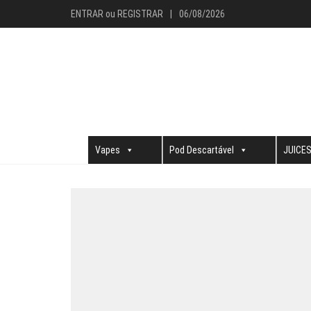
ENTRAR
ou
REGISTRAR
|
06/08/2026
Vapes
Pod Descartável
JUICE