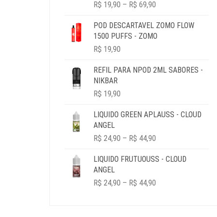
PRICE
R$ 49,90.
R$ 19,90.
R$
19,90
–
R$
69,90
RANGE:
R$ 19,90
POD DESCARTAVEL ZOMO FLOW
THROUGH
1500 PUFFS - ZOMO
R$ 69,90
R$
19,90
REFIL PARA NPOD 2ML SABORES -
NIKBAR
R$
19,90
LIQUIDO GREEN APLAUSS - CLOUD
ANGEL
PRICE
R$
24,90
–
R$
44,90
RANGE:
R$ 24,90
LIQUIDO FRUTUOUSS - CLOUD
THROUGH
ANGEL
R$ 44,90
PRICE
R$
24,90
–
R$
44,90
RANGE:
R$ 24,90
THROUGH