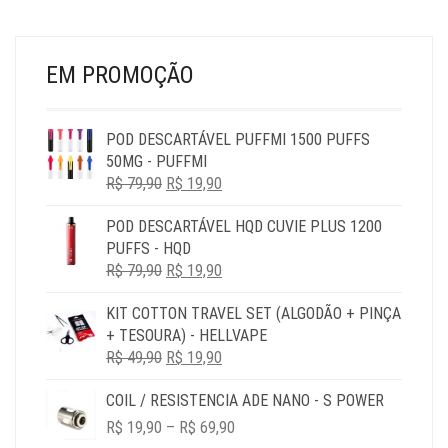
PÁGINA
PÁG
DO
DO
PRODUTO
PR
EM PROMOÇÃO
POD DESCARTÁVEL PUFFMI 1500 PUFFS
50MG - PUFFMI
O
O
R$
79,90
R$
19,90
PREÇO
PREÇO
POD DESCARTÁVEL HQD CUVIE PLUS 1200
ORIGINAL
ATUAL
PUFFS - HQD
ERA:
É:
O
O
R$
79,90
R$ 79,90.
R$
19,90
R$ 19,90.
PREÇO
PREÇO
KIT COTTON TRAVEL SET (ALGODÃO + PINÇA
ORIGINAL
ATUAL
+ TESOURA) - HELLVAPE
ERA:
É:
O
O
R$
49,90
R$ 79,90.
R$
19,90
R$ 19,90.
PREÇO
PREÇO
COIL / RESISTENCIA ADE NANO - S POWER
ORIGINAL
ATUAL
PRICE
ERA:
É:
R$
19,90
–
R$
69,90
RANGE:
R$ 49,90.
R$ 19,90.