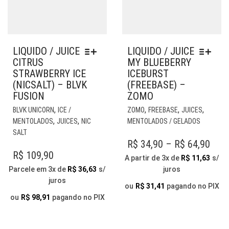
LIQUIDO / JUICE
LIQUIDO / JUICE
CITRUS
MY BLUEBERRY
STRAWBERRY ICE
ICEBURST
(NICSALT) – BLVK
(FREEBASE) –
FUSION
ZOMO
ESTE
EST
,
,
,
,
BLVK UNICORN
ICE /
ZOMO
FREEBASE
JUICES
PRODUTO
PR
,
,
MENTOLADOS
JUICES
NIC
MENTOLADOS / GELADOS
TEM
TE
SALT
VÁRIAS
VÁR
PRI
R$
34,90
–
R$
64,90
VARIANTES.
VAR
R$
109,90
RAN
A partir de 3x de
R$
11,63
s/
AS
AS
Parcele em 3x de
R$
36,63
s/
juros
R$ 3
OPÇÕES
OP
juros
PODEM
THR
PO
ou
R$
31,41
pagando no PIX
SER
SER
ou
R$
98,91
pagando no PIX
R$ 6
ESCOLHIDAS
ESC
NA
NA