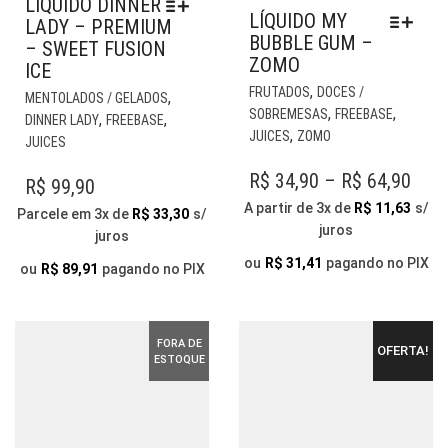
LÍQUIDO DINNER
LÍQUIDO MY
LADY – PREMIUM
BUBBLE GUM –
– SWEET FUSION
ZOMO
ICE
EST
,
ESTE
FRUTADOS
DOCES /
,
MENTOLADOS / GELADOS
PR
,
,
PRODUTO
SOBREMESAS
FREEBASE
,
,
DINNER LADY
FREEBASE
TE
,
TEM
JUICES
ZOMO
JUICES
VÁR
VÁRIAS
VAR
PRI
R$
34,90
–
R$
64,90
VARIANTES.
R$
99,90
AS
AS
RAN
A partir de 3x de
R$
11,63
s/
Parcele em 3x de
R$
33,30
s/
OP
OPÇÕES
juros
R$ 3
juros
PO
PODEM
THR
SER
ou
R$
31,41
pagando no PIX
SER
ou
R$
89,91
pagando no PIX
ESC
R$ 6
ESCOLHIDAS
NA
NA
PÁG
PÁGINA
FORA DE
DO
OFERTA!
DO
ESTOQUE
PR
PRODUTO