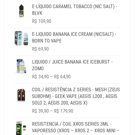
E-LÍQUIDO CARAMEL TOBACCO (NIC SALT) -
BLVK
R$
109,90
E-LIQUIDO BANANA ICE CREAM (NICSALT) -
BORN TO VAPE
R$
69,90
LIQUIDO / JUICE BANANA ICE ICEBURST -
ZOMO
PRICE
R$
34,90
–
R$
64,90
RANGE:
R$ 34,90
COIL / RESISTÊNCIA Z SERIES - MESH (ZEUS
THROUGH
SUBOHM) - GEEK VAPE (AEGIS L200 , AEGIS
R$ 64,90
SOLO 2, AEGIS 200, AEGIS X)
PRICE
R$
39,90
–
R$
179,90
RANGE:
R$ 39,90
RESISTENCIA / COIL XROS SERIES 3ML -
THROUGH
VAPORESSO (XROS – XROS 2 – XROS MINI –