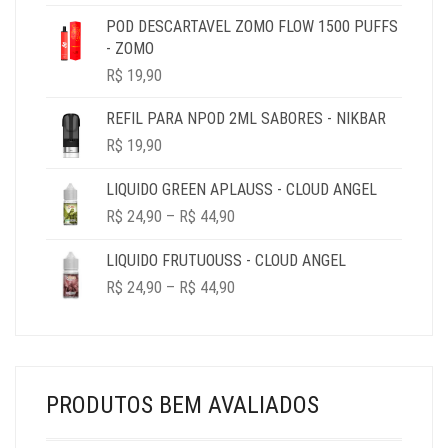
R$ 19,90
POD DESCARTAVEL ZOMO FLOW 1500 PUFFS
THROUGH
- ZOMO
R$ 69,90
R$
19,90
REFIL PARA NPOD 2ML SABORES - NIKBAR
R$
19,90
LIQUIDO GREEN APLAUSS - CLOUD ANGEL
PRICE
R$
24,90
–
R$
44,90
RANGE:
R$ 24,90
LIQUIDO FRUTUOUSS - CLOUD ANGEL
THROUGH
PRICE
R$
24,90
–
R$
44,90
R$ 44,90
RANGE:
R$ 24,90
THROUGH
R$ 44,90
PRODUTOS BEM AVALIADOS