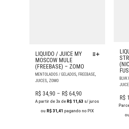
LIQ
LIQUIDO / JUICE MY
STR
MOSCOW MULE
(NI
(FREEBASE) – ZOMO
FUS
ESTE
,
,
MENTOLADOS / GELADOS
FREEBASE
PRODUTO
BLVK
,
JUICES
ZOMO
TEM
JUIC
VÁRIAS
PRICE
R$
34,90
–
R$
64,90
R$
1
VARIANTES.
RANGE:
A partir de 3x de
R$
11,63
s/ juros
AS
Parc
R$ 34,90
OPÇÕES
ou
R$
31,41
pagando no PIX
o
THROUGH
PODEM
SER
R$ 64,90