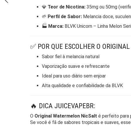
💎
Teor de Nicotina:
35mg ou 50mg (verific
🌱
Perfil de Sabor:
Melancia doce, suculen
🏭
Marca:
BLVK Unicorn – Linha Melon Ser
✅ POR QUE ESCOLHER O ORIGINA
Sabor fiel à melancia natural
Vaporização suave e refrescante
Ideal para uso diário sem enjoar
Alta qualidade e confiabilidade da BLVK
🔥 DICA JUICEVAPEBR:
O
Original Watermelon NicSalt
é perfeito para
Se você é fã de sabores tropicais e suaves, esse 