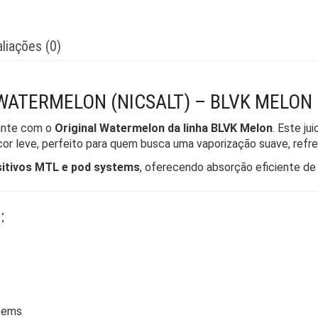
liações (0)
L WATERMELON (NICSALT) – BLVK MELON
cante com o
Original Watermelon da linha BLVK Melon
. Este ju
scor leve, perfeito para quem busca uma vaporização suave, refres
sitivos MTL e pod systems
, oferecendo absorção eficiente de
:
tems