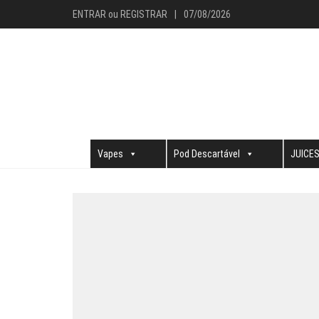
ENTRAR
ou
REGISTRAR
|
07/08/2026
Vapes
Pod Descartável
JUICE