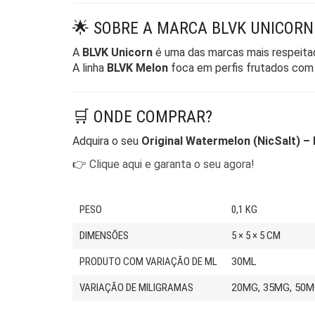
🌟 SOBRE A MARCA BLVK UNICORN
A
BLVK Unicorn
é uma das marcas mais respeitad
A linha
BLVK Melon
foca em perfis frutados com q
🛒 ONDE COMPRAR?
Adquira o seu
Original Watermelon (NicSalt) –
👉
Clique aqui e garanta o seu agora!
PESO
0,1 KG
DIMENSÕES
5 × 5 × 5 CM
PRODUTO COM VARIAÇÃO DE ML
30ML
VARIAÇÃO DE MILIGRAMAS
20MG, 35MG, 50