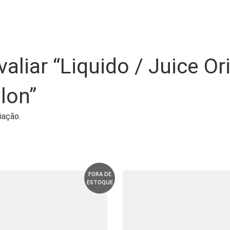
valiar “Liquido / Juice O
lon”
iação.
FORA DE
ESTOQUE