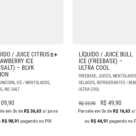
UIDO / JUICE CITRUS
LÍQUIDO / JUICE BULL
AWBERRY ICE
ICE (FREEBASE) –
CSALT) – BLVK
ULTRA COOL
ION
,
,
FREEBASE
JUICES
MENTOLADOS
ESTE
,
,
,
 UNICORN
ICE / MENTOLADOS
GELADOS
REFRIGERANTES / BEB
PRODUTO
,
ES
NIC SALT
ULTRA COOL
TEM
VÁRIAS
O
O
09,90
R$
49,90
R$
59,90
VARIANTES.
PREÇO
PREÇ
ele em 3x de
R$
36,63
s/ juros
Parcele em 3x de
R$
16,63
s/
AS
ORIGINAL
ATUA
OPÇÕES
u
R$
98,91
pagando no PIX
ou
R$
44,91
pagando no 
PODEM
ERA:
É:
SER