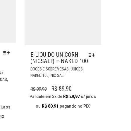
E-LIQUIDO UNICORN
(NICSALT) – NAKED 100
ESTE
,
,
DOCES E SOBREMESAS
JUICES
ESTE
PRODUTO
 /
,
NAKED 100
NIC SALT
PRODUTO
,
TEM
IDAS
TEM
VÁRIAS
O
O
R$
89,90
R$
99,90
VÁRIAS
VARIANTES.
PREÇO
PREÇO
Parcele em 3x de
R$
29,97
s/ juros
VARIANTES.
AS
AS
ORIGINAL
ATUAL
OPÇÕES
O
ou
R$
80,91
pagando no PIX
 juros
OPÇÕES
ERA:
É:
PODEM
L
PODEM
PIX
SER
R$ 99,90.
R$ 89,90.
SER
ESCOLHIDAS
ESCOLHIDAS