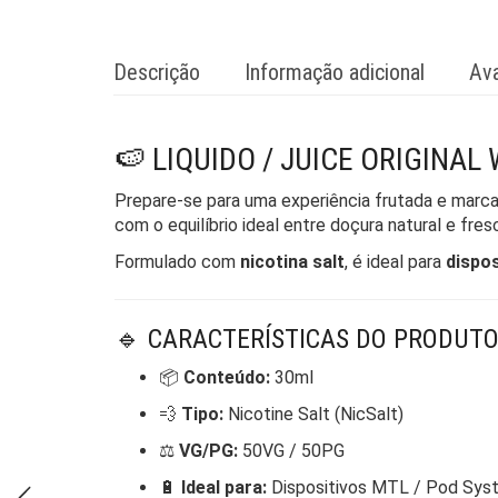
Descrição
Informação adicional
Ava
🍉 LIQUIDO / JUICE ORIGINA
Prepare-se para uma experiência frutada e mar
com o equilíbrio ideal entre doçura natural e fre
Formulado com
nicotina salt
, é ideal para
dispo
🔹 CARACTERÍSTICAS DO PRODUTO
📦
Conteúdo:
30ml
💨
Tipo:
Nicotine Salt (NicSalt)
⚖️
VG/PG:
50VG / 50PG
🔋
Ideal para:
Dispositivos MTL / Pod Sys