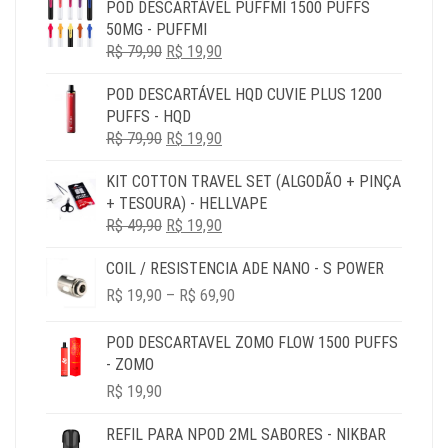
POD DESCARTÁVEL PUFFMI 1500 PUFFS
50MG - PUFFMI
O
O
R$
79,90
R$
19,90
PREÇO
PREÇO
POD DESCARTÁVEL HQD CUVIE PLUS 1200
ORIGINAL
ATUAL
PUFFS - HQD
ERA:
É:
O
O
R$
79,90
R$ 79,90.
R$
19,90
R$ 19,90.
PREÇO
PREÇO
KIT COTTON TRAVEL SET (ALGODÃO + PINÇA
ORIGINAL
ATUAL
+ TESOURA) - HELLVAPE
ERA:
É:
O
O
R$
49,90
R$ 79,90.
R$
19,90
R$ 19,90.
PREÇO
PREÇO
COIL / RESISTENCIA ADE NANO - S POWER
ORIGINAL
ATUAL
PRICE
ERA:
É:
R$
19,90
–
R$
69,90
RANGE:
R$ 49,90.
R$ 19,90.
R$ 19,90
POD DESCARTAVEL ZOMO FLOW 1500 PUFFS
THROUGH
- ZOMO
R$ 69,90
R$
19,90
REFIL PARA NPOD 2ML SABORES - NIKBAR