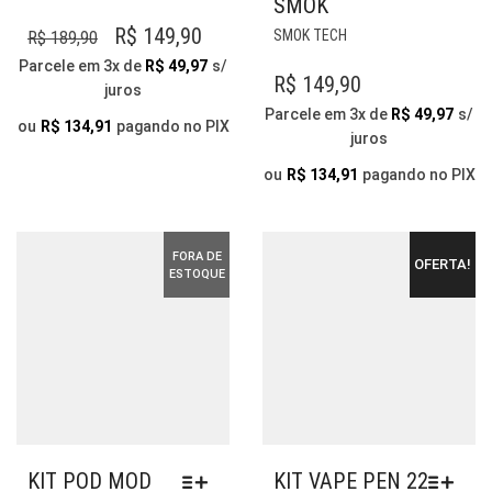
SMOK
PRODUTO
TEM
ESTE
O
O
R$
149,90
SMOK TECH
R$
189,90
VÁRIAS
PRODUTO
PREÇO
PREÇO
Parcele em 3x de
R$
49,97
s/
VARIANTES.
TEM
R$
149,90
juros
ORIGINAL
ATUAL
AS
VÁRIAS
Parcele em 3x de
R$
49,97
s/
OPÇÕES
ERA:
É:
VARIANTES.
ou
R$
134,91
pagando no PIX
juros
PODEM
AS
R$ 189,90.
R$ 149,90.
SER
OPÇÕES
ou
R$
134,91
pagando no PIX
ESCOLHIDAS
PODEM
NA
SER
PÁGINA
ESCOLHIDAS
FORA DE
OFERTA!
DO
NA
ESTOQUE
PRODUTO
PÁGINA
DO
PRODUTO
KIT POD MOD
KIT VAPE PEN 22