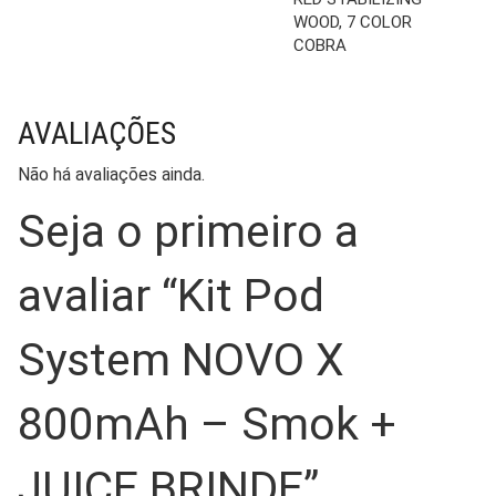
WOOD, 7 COLOR
COBRA
AVALIAÇÕES
Não há avaliações ainda.
Seja o primeiro a
avaliar “Kit Pod
System NOVO X
800mAh – Smok +
JUICE BRINDE”