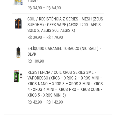
ZOMO
PRICE
R$
34,90
–
R$
64,90
RANGE:
R$ 34,90
COIL / RESISTÊNCIA Z SERIES - MESH (ZEUS
THROUGH
SUBOHM) - GEEK VAPE (AEGIS L200 , AEGIS
R$ 64,90
SOLO 2, AEGIS 200, AEGIS X)
PRICE
R$
39,90
–
R$
179,90
RANGE:
R$ 39,90
E-LÍQUIDO CARAMEL TOBACCO (NIC SALT) -
THROUGH
BLVK
R$ 179,90
R$
109,90
RESISTENCIA / COIL XROS SERIES 3ML -
VAPORESSO (XROS – XROS 2 – XROS MINI –
XROS NANO – XROS 3 – XROS 3 MINI - XROS
4 - XROS 4 MINI – XROS PRO – XROS CUBE -
XROS 5 - XROS MINI 5)
PRICE
R$
42,90
–
R$
142,90
RANGE:
R$ 42,90