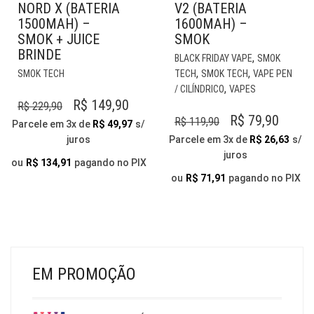
NORD X (BATERIA
V2 (BATERIA
1500MAH) –
1600MAH) –
SMOK + JUICE
SMOK
BRINDE
EST
,
BLACK FRIDAY VAPE
SMOK
ESTE
PR
,
,
SMOK TECH
TECH
SMOK TECH
VAPE PEN
PRODUTO
TE
,
/ CILÍNDRICO
VAPES
TEM
VÁR
O
O
R$
149,90
R$
229,90
VÁRIAS
VAR
O
O
R$
79,90
R$
119,90
PREÇO
PREÇO
Parcele em 3x de
R$
49,97
s/
VARIANTES.
AS
PREÇO
PREÇ
juros
Parcele em 3x de
R$
26,63
s/
ORIGINAL
ATUAL
AS
OP
juros
ORIGINAL
ATUA
OPÇÕES
ERA:
É:
PO
ou
R$
134,91
pagando no PIX
PODEM
ERA:
É:
SER
ou
R$
71,91
pagando no PIX
R$ 229,90.
R$ 149,90.
SER
ESC
R$ 119,90.
R$ 79,
ESCOLHIDAS
NA
NA
PÁG
PÁGINA
DO
DO
PR
PRODUTO
EM PROMOÇÃO