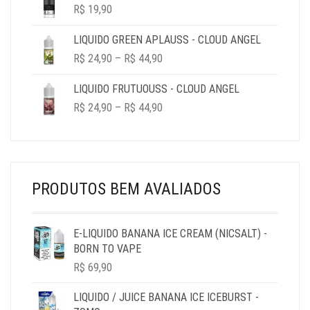
R$
19,90
LIQUIDO GREEN APLAUSS - CLOUD ANGEL
PRICE
R$
24,90
–
R$
44,90
RANGE:
R$ 24,90
LIQUIDO FRUTUOUSS - CLOUD ANGEL
THROUGH
PRICE
R$
24,90
–
R$
44,90
R$ 44,90
RANGE:
R$ 24,90
THROUGH
R$ 44,90
PRODUTOS BEM AVALIADOS
E-LIQUIDO BANANA ICE CREAM (NICSALT) -
BORN TO VAPE
R$
69,90
LIQUIDO / JUICE BANANA ICE ICEBURST -