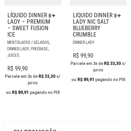
LÍQUIDO DINNER
LIQUIDO DINNER
LADY – PREMIUM
LADY NIC SALT
– SWEET FUSION
BLUEBERRY
ICE
CRUMBLE
ESTE
ESTE
,
MENTOLADOS / GELADOS
DINNER LADY
PRODUTO
PRODUTO
,
,
DINNER LADY
FREEBASE
TEM
TEM
R$
99,90
JUICES
VÁRIAS
VÁRIAS
Parcele em 3x de
R$
33,30
s/
VARIANTES.
VARIANTES.
R$
99,90
juros
AS
AS
Parcele em 3x de
R$
33,30
s/
OPÇÕES
OPÇÕES
ou
R$
89,91
pagando no PIX
juros
PODEM
PODEM
SER
SER
ou
R$
89,91
pagando no PIX
ESCOLHIDAS
ESCOLHIDAS
NA
NA
PÁGINA
PÁGINA
DO
DO
PRODUTO
PRODUTO