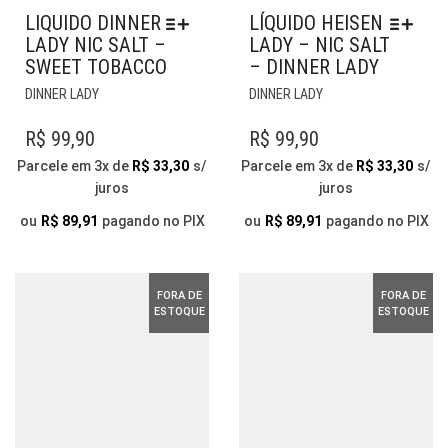
LIQUIDO DINNER
LÍQUIDO HEISEN
LADY NIC SALT –
LADY – NIC SALT
SWEET TOBACCO
– DINNER LADY
ESTE
ESTE
DINNER LADY
DINNER LADY
PRODUTO
PRODUTO
TEM
TEM
R$
99,90
R$
99,90
VÁRIAS
VÁRIAS
Parcele em 3x de
R$
33,30
s/
Parcele em 3x de
R$
33,30
s/
VARIANTES.
VARIANTES.
juros
juros
AS
AS
OPÇÕES
OPÇÕES
ou
R$
89,91
pagando no PIX
ou
R$
89,91
pagando no PIX
PODEM
PODEM
SER
SER
ESCOLHIDAS
ESCOLHIDAS
FORA DE
FORA DE
NA
NA
ESTOQUE
ESTOQUE
PÁGINA
PÁGINA
DO
DO
PRODUTO
PRODUTO