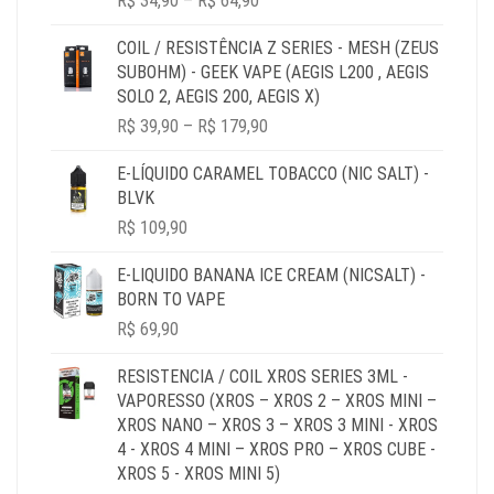
R$
34,90
–
R$
64,90
RANGE:
R$ 34,90
COIL / RESISTÊNCIA Z SERIES - MESH (ZEUS
THROUGH
SUBOHM) - GEEK VAPE (AEGIS L200 , AEGIS
R$ 64,90
SOLO 2, AEGIS 200, AEGIS X)
PRICE
R$
39,90
–
R$
179,90
RANGE:
R$ 39,90
E-LÍQUIDO CARAMEL TOBACCO (NIC SALT) -
THROUGH
BLVK
R$ 179,90
R$
109,90
E-LIQUIDO BANANA ICE CREAM (NICSALT) -
BORN TO VAPE
R$
69,90
RESISTENCIA / COIL XROS SERIES 3ML -
VAPORESSO (XROS – XROS 2 – XROS MINI –
XROS NANO – XROS 3 – XROS 3 MINI - XROS
4 - XROS 4 MINI – XROS PRO – XROS CUBE -
XROS 5 - XROS MINI 5)