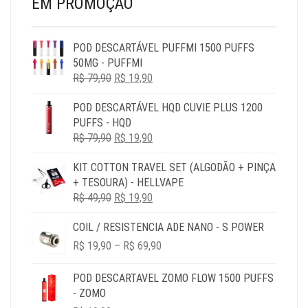
EM PROMOÇÃO
POD DESCARTÁVEL PUFFMI 1500 PUFFS
50MG - PUFFMI
O
O
R$
79,90
R$
19,90
PREÇO
PREÇO
POD DESCARTÁVEL HQD CUVIE PLUS 1200
ORIGINAL
ATUAL
PUFFS - HQD
ERA:
É:
O
O
R$
79,90
R$ 79,90.
R$
19,90
R$ 19,90.
PREÇO
PREÇO
KIT COTTON TRAVEL SET (ALGODÃO + PINÇA
ORIGINAL
ATUAL
+ TESOURA) - HELLVAPE
ERA:
É:
O
O
R$
49,90
R$ 79,90.
R$
19,90
R$ 19,90.
PREÇO
PREÇO
COIL / RESISTENCIA ADE NANO - S POWER
ORIGINAL
ATUAL
PRICE
ERA:
É:
R$
19,90
–
R$
69,90
RANGE:
R$ 49,90.
R$ 19,90.
R$ 19,90
POD DESCARTAVEL ZOMO FLOW 1500 PUFFS
THROUGH
- ZOMO
R$ 69,90