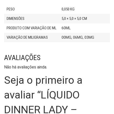
PESO
0,050 KG
DIMENSÕES
5,0 × 5,0 × 5,0 CM
PRODUTO COM VARIAÇÃO DE ML
60ML
VARIAÇÃO DE MILIGRAMAS
00MG, 06MG, 03MG
AVALIAÇÕES
Não há avaliações ainda.
Seja o primeiro a
avaliar “LÍQUIDO
DINNER LADY –