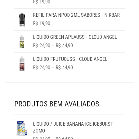
R$
19,90
REFIL PARA NPOD 2ML SABORES - NIKBAR
R$
19,90
LIQUIDO GREEN APLAUSS - CLOUD ANGEL
PRICE
R$
24,90
–
R$
44,90
RANGE:
R$ 24,90
LIQUIDO FRUTUOUSS - CLOUD ANGEL
THROUGH
PRICE
R$
24,90
–
R$
44,90
R$ 44,90
RANGE:
R$ 24,90
THROUGH
R$ 44,90
PRODUTOS BEM AVALIADOS
LIQUIDO / JUICE BANANA ICE ICEBURST -
ZOMO
PRICE