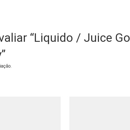
avaliar “Liquido / Juice 
”
iação.