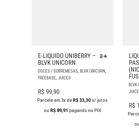
E-LIQUIDO UNIBERRY –
LIQ
BLVK UNICORN
PAS
(NI
ESTE
,
,
DOCES / SOBREMESAS
BLVK UNICORN
FUS
PRODUTO
,
FREEBASE
JUICES
TEM
BLVK
VÁRIAS
R$
99,90
JUIC
VARIANTES.
Parcele em 3x de
R$
33,30
s/ juros
AS
R$
1
OPÇÕES
ou
R$
89,91
pagando no PIX
Parc
PODEM
SER
o
ESCOLHIDAS
NA