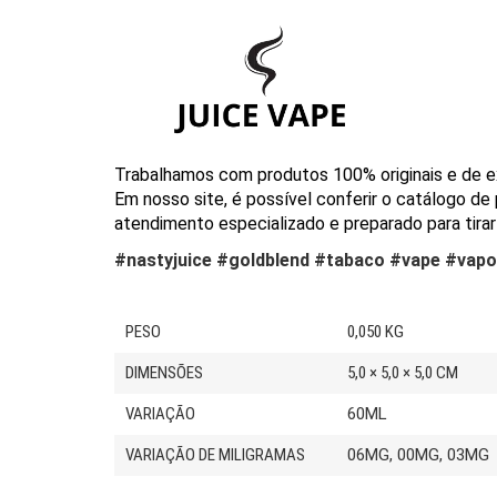
Trabalhamos com produtos 100% originais e de e
Em nosso site, é possível conferir o catálogo de
atendimento especializado e preparado para tirar 
#nastyjuice #goldblend #tabaco #vape #vapor
PESO
0,050 KG
DIMENSÕES
5,0 × 5,0 × 5,0 CM
VARIAÇÃO
60ML
VARIAÇÃO DE MILIGRAMAS
06MG, 00MG, 03MG