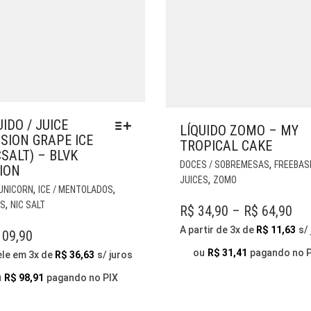
UIDO / JUICE
LÍQUIDO ZOMO – MY
SION GRAPE ICE
TROPICAL CAKE
CSALT) – BLVK
,
DOCES / SOBREMESAS
FREEBAS
ION
,
JUICES
ZOMO
ESTE
,
,
 UNICORN
ICE / MENTOLADOS
PRODUTO
,
ES
NIC SALT
PR
R$
34,90
–
R$
64,90
TEM
RA
A partir de 3x de
R$
11,63
s/
VÁRIAS
09,90
VARIANTES.
R$ 
ou
R$
31,41
pagando no 
ele em 3x de
R$
36,63
s/ juros
AS
TH
OPÇÕES
u
R$
98,91
pagando no PIX
R$ 
PODEM
SER