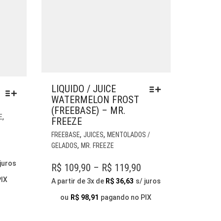
LIQUIDO / JUICE
WATERMELON FROST
(FREEBASE) – MR.
ESTE
,
E
FREEZE
PRODUTO
ESTE
,
,
TEM
FREEBASE
JUICES
MENTOLADOS /
PRODUTO
,
VÁRIAS
GELADOS
MR. FREEZE
ICE
TEM
VARIANTES.
NGE:
 juros
VÁRIAS
PRICE
R$
109,90
–
R$
119,90
AS
VARIANTES.
34,90
OPÇÕES
RANGE:
PIX
A partir de 3x de
R$
36,63
s/ juros
AS
ROUGH
PODEM
R$ 109,90
OPÇÕES
ou
R$
98,91
pagando no PIX
SER
64,90
THROUGH
PODEM
ESCOLHIDAS
SER