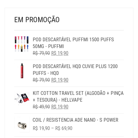
PÁGINA
DO
DO
PR
PRODUTO
EM PROMOÇÃO
POD DESCARTÁVEL PUFFMI 1500 PUFFS
50MG - PUFFMI
O
O
R$
79,90
R$
19,90
PREÇO
PREÇO
POD DESCARTÁVEL HQD CUVIE PLUS 1200
ORIGINAL
ATUAL
PUFFS - HQD
ERA:
É:
O
O
R$
79,90
R$ 79,90.
R$
19,90
R$ 19,90.
PREÇO
PREÇO
KIT COTTON TRAVEL SET (ALGODÃO + PINÇA
ORIGINAL
ATUAL
+ TESOURA) - HELLVAPE
ERA:
É:
O
O
R$
49,90
R$ 79,90.
R$
19,90
R$ 19,90.
PREÇO
PREÇO
COIL / RESISTENCIA ADE NANO - S POWER
ORIGINAL
ATUAL
PRICE
ERA:
É:
R$
19,90
–
R$
69,90
RANGE:
R$ 49,90.
R$ 19,90.