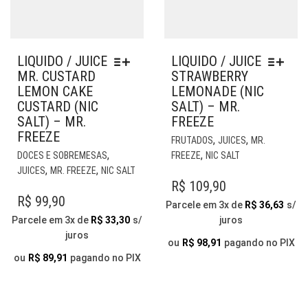
LIQUIDO / JUICE
LIQUIDO / JUICE
MR. CUSTARD
STRAWBERRY
LEMON CAKE
LEMONADE (NIC
CUSTARD (NIC
SALT) – MR.
SALT) – MR.
FREEZE
FREEZE
EST
,
,
FRUTADOS
JUICES
MR.
ESTE
PR
,
,
DOCES E SOBREMESAS
FREEZE
NIC SALT
PRODUTO
TE
,
,
JUICES
MR. FREEZE
NIC SALT
TEM
VÁR
R$
109,90
VÁRIAS
VAR
R$
99,90
Parcele em 3x de
R$
36,63
s/
VARIANTES.
AS
Parcele em 3x de
R$
33,30
s/
juros
AS
OP
juros
OPÇÕES
PO
ou
R$
98,91
pagando no PIX
PODEM
SER
ou
R$
89,91
pagando no PIX
SER
ESC
ESCOLHIDAS
NA
NA
PÁG