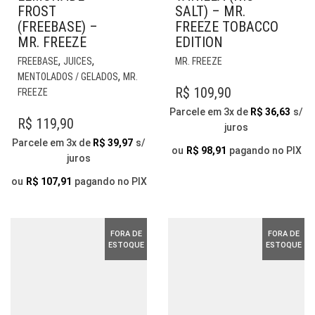
FROST
SALT) – MR.
(FREEBASE) –
FREEZE TOBACCO
MR. FREEZE
EDITION
ESTE
ESTE
,
,
FREEBASE
JUICES
MR. FREEZE
PRODUTO
PRODUTO
,
MENTOLADOS / GELADOS
MR.
TEM
TEM
R$
109,90
FREEZE
VÁRIAS
VÁRIAS
Parcele em 3x de
R$
36,63
s/
VARIANTES.
VARIANTES.
R$
119,90
juros
AS
AS
Parcele em 3x de
R$
39,97
s/
OPÇÕES
OPÇÕES
ou
R$
98,91
pagando no PIX
juros
PODEM
PODEM
SER
SER
ou
R$
107,91
pagando no PIX
ESCOLHIDAS
ESCOLHIDAS
NA
NA
PÁGINA
PÁGINA
FORA DE
FORA DE
DO
DO
ESTOQUE
ESTOQUE
PRODUTO
PRODUTO