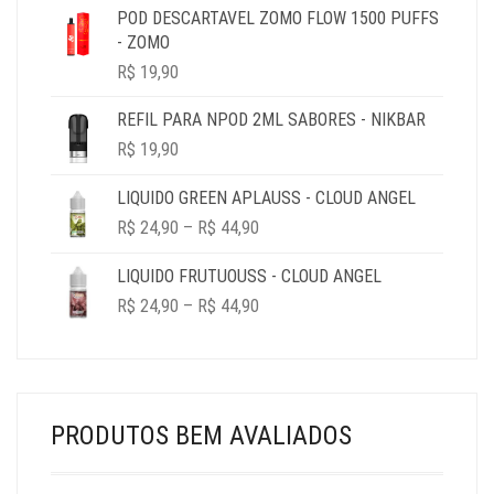
R$ 19,90
POD DESCARTAVEL ZOMO FLOW 1500 PUFFS
THROUGH
- ZOMO
R$ 69,90
R$
19,90
REFIL PARA NPOD 2ML SABORES - NIKBAR
R$
19,90
LIQUIDO GREEN APLAUSS - CLOUD ANGEL
PRICE
R$
24,90
–
R$
44,90
RANGE:
R$ 24,90
LIQUIDO FRUTUOUSS - CLOUD ANGEL
THROUGH
PRICE
R$
24,90
–
R$
44,90
R$ 44,90
RANGE:
R$ 24,90
THROUGH
R$ 44,90
PRODUTOS BEM AVALIADOS