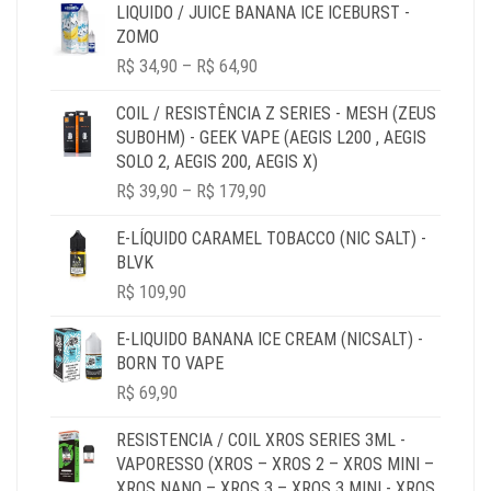
LIQUIDO / JUICE BANANA ICE ICEBURST -
ZOMO
PRICE
R$
34,90
–
R$
64,90
RANGE:
R$ 34,90
COIL / RESISTÊNCIA Z SERIES - MESH (ZEUS
THROUGH
SUBOHM) - GEEK VAPE (AEGIS L200 , AEGIS
R$ 64,90
SOLO 2, AEGIS 200, AEGIS X)
PRICE
R$
39,90
–
R$
179,90
RANGE:
R$ 39,90
E-LÍQUIDO CARAMEL TOBACCO (NIC SALT) -
THROUGH
BLVK
R$ 179,90
R$
109,90
E-LIQUIDO BANANA ICE CREAM (NICSALT) -
BORN TO VAPE
R$
69,90
RESISTENCIA / COIL XROS SERIES 3ML -
VAPORESSO (XROS – XROS 2 – XROS MINI –
XROS NANO – XROS 3 – XROS 3 MINI - XROS