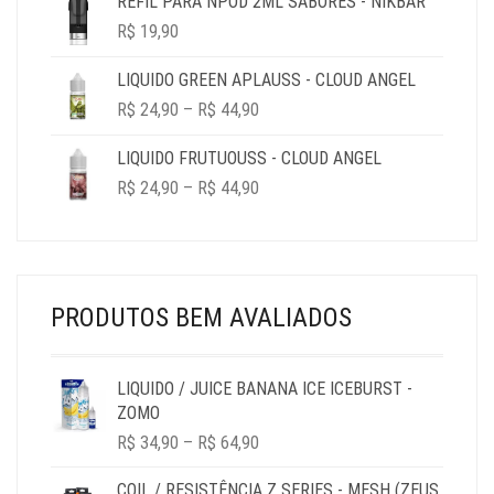
REFIL PARA NPOD 2ML SABORES - NIKBAR
R$
19,90
LIQUIDO GREEN APLAUSS - CLOUD ANGEL
PRICE
R$
24,90
–
R$
44,90
RANGE:
R$ 24,90
LIQUIDO FRUTUOUSS - CLOUD ANGEL
THROUGH
PRICE
R$
24,90
–
R$
44,90
R$ 44,90
RANGE:
R$ 24,90
THROUGH
R$ 44,90
PRODUTOS BEM AVALIADOS
LIQUIDO / JUICE BANANA ICE ICEBURST -
ZOMO
PRICE
R$
34,90
–
R$
64,90
RANGE:
R$ 34,90
COIL / RESISTÊNCIA Z SERIES - MESH (ZEUS