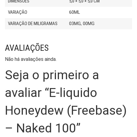
DIMENSÕES
5,0 × 5,0 × 5,0 CM
VARIAÇÃO
60ML
VARIAÇÃO DE MILIGRAMAS
03MG, 00MG
AVALIAÇÕES
Não há avaliações ainda.
Seja o primeiro a
avaliar “E-liquido
Honeydew (Freebase)
– Naked 100”