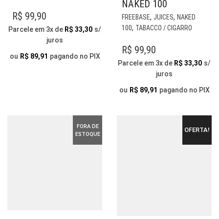
PRODUTO
NAKED 100
TEM
EST
R$
99,90
,
,
FREEBASE
JUICES
NAKED
VÁRIAS
PR
,
100
TABACCO / CIGARRO
Parcele em 3x de
R$
33,30
s/
VARIANTES.
TE
juros
AS
VÁR
R$
99,90
OPÇÕES
ou
R$
89,91
pagando no PIX
VAR
Parcele em 3x de
R$
33,30
s/
PODEM
AS
juros
SER
OP
ESCOLHIDAS
PO
ou
R$
89,91
pagando no PIX
NA
SER
PÁGINA
ESC
DO
NA
FORA DE
PRODUTO
OFERTA!
PÁG
ESTOQUE
DO
PR