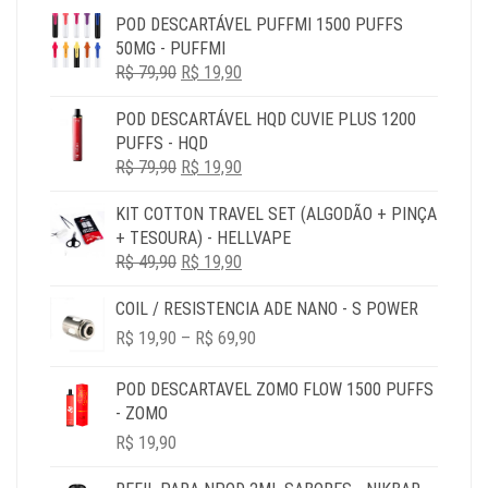
POD DESCARTÁVEL PUFFMI 1500 PUFFS
50MG - PUFFMI
O
O
R$
79,90
R$
19,90
PREÇO
PREÇO
POD DESCARTÁVEL HQD CUVIE PLUS 1200
ORIGINAL
ATUAL
PUFFS - HQD
ERA:
É:
O
O
R$
79,90
R$ 79,90.
R$
19,90
R$ 19,90.
PREÇO
PREÇO
KIT COTTON TRAVEL SET (ALGODÃO + PINÇA
ORIGINAL
ATUAL
+ TESOURA) - HELLVAPE
ERA:
É:
O
O
R$
49,90
R$ 79,90.
R$
19,90
R$ 19,90.
PREÇO
PREÇO
COIL / RESISTENCIA ADE NANO - S POWER
ORIGINAL
ATUAL
PRICE
ERA:
É:
R$
19,90
–
R$
69,90
RANGE:
R$ 49,90.
R$ 19,90.
R$ 19,90
POD DESCARTAVEL ZOMO FLOW 1500 PUFFS
THROUGH
- ZOMO
R$ 69,90
R$
19,90