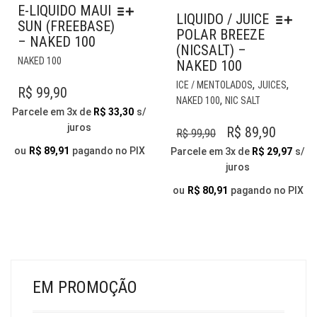
E-LIQUIDO MAUI
LIQUIDO / JUICE
SUN (FREEBASE)
POLAR BREEZE
– NAKED 100
(NICSALT) –
ESTE
NAKED 100
NAKED 100
PRODUTO
EST
,
,
ICE / MENTOLADOS
JUICES
TEM
R$
99,90
PR
,
NAKED 100
NIC SALT
VÁRIAS
TE
Parcele em 3x de
R$
33,30
s/
VARIANTES.
VÁR
juros
O
O
R$
89,90
R$
99,90
AS
VAR
PREÇO
PREÇO
OPÇÕES
ou
R$
89,91
pagando no PIX
Parcele em 3x de
R$
29,97
s/
AS
PODEM
juros
ORIGINAL
ATUAL
OP
SER
ERA:
É:
PO
ou
R$
80,91
pagando no PIX
ESCOLHIDAS
SER
R$ 99,90.
R$ 89,9
NA
ESC
PÁGINA
NA
DO
PÁG
PRODUTO
DO
PR
EM PROMOÇÃO