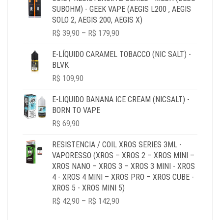
THROUGH
SUBOHM) - GEEK VAPE (AEGIS L200 , AEGIS
R$ 64,90
SOLO 2, AEGIS 200, AEGIS X)
PRICE
R$
39,90
–
R$
179,90
RANGE:
R$ 39,90
E-LÍQUIDO CARAMEL TOBACCO (NIC SALT) -
THROUGH
BLVK
R$ 179,90
R$
109,90
E-LIQUIDO BANANA ICE CREAM (NICSALT) -
BORN TO VAPE
R$
69,90
RESISTENCIA / COIL XROS SERIES 3ML -
VAPORESSO (XROS – XROS 2 – XROS MINI –
XROS NANO – XROS 3 – XROS 3 MINI - XROS
4 - XROS 4 MINI – XROS PRO – XROS CUBE -
XROS 5 - XROS MINI 5)
PRICE
R$
42,90
–
R$
142,90
RANGE:
R$ 42,90