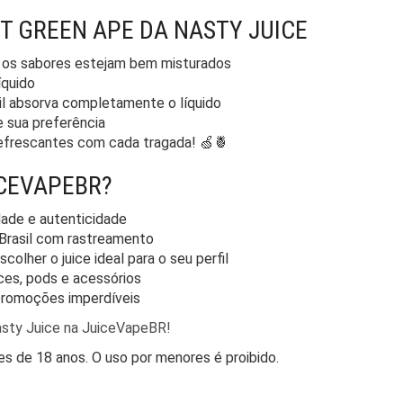
T GREEN APE DA NASTY JUICE
ue os sabores estejam bem misturados
íquido
oil absorva completamente o líquido
e sua preferência
 refrescantes com cada tragada! 🍏🍍
ICEVAPEBR?
dade e autenticidade
 Brasil com rastreamento
colher o juice ideal para o seu perfil
ces, pods e acessórios
promoções imperdíveis
sty Juice na JuiceVapeBR!
s de 18 anos. O uso por menores é proibido.