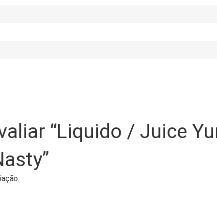
avaliar “Liquido / Juice 
Nasty”
iação.