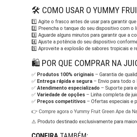
🛠️ COMO USAR O YUMMY FRUI
1️⃣ Agite o frasco antes de usar para garantir q
2️⃣ Preencha o tanque do seu dispositivo com o l
3️⃣ Aguarde alguns minutos para garantir que a c
4️⃣ Ajuste a potência do seu dispositivo conform
5️⃣ Aproveite a explosão de sabores tropicais e
🛍️ POR QUE COMPRAR NA JU
✅
Produtos 100% originais
– Garantia de quali
✅
Entrega rápida e segura
– Envio para todo o
✅
Atendimento especializado
– Suporte para es
✅
Variedade de opções
– Linha completa de jui
✅
Preços competitivos
– Ofertas especiais e 
👉
Compre agora o Yummy Fruit Green Ape da Na
⚠️ Produto destinado exclusivamente para maiore
CONFIRA
TAMBÉM: