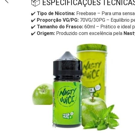
📦 ESPECIFICAÇÕES TÉCNICA
✔️
Tipo de Nicotina:
Freebase – Para uma sensaç
✔️
Proporção VG/PG:
70VG/30PG – Equilíbrio pe
✔️
Tamanho do Frasco:
60ml – Prático e ideal 
✔️
Origem:
Produzido com excelência pela
Nast