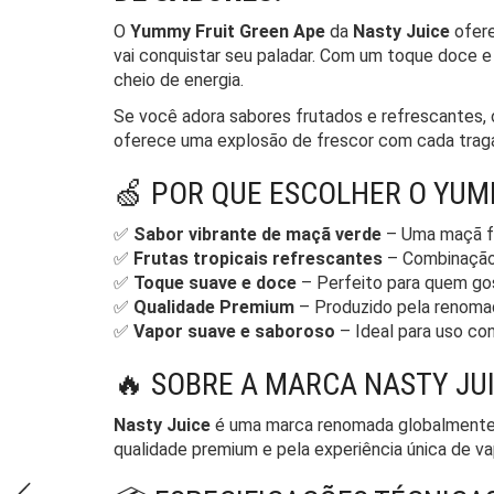
O
Yummy Fruit Green Ape
da
Nasty Juice
ofere
vai conquistar seu paladar. Com um toque doce e
cheio de energia.
Se você adora sabores frutados e refrescantes,
oferece uma explosão de frescor com cada trag
🍏 POR QUE ESCOLHER O YUM
✅
Sabor vibrante de maçã verde
– Uma maçã fr
✅
Frutas tropicais refrescantes
– Combinação 
✅
Toque suave e doce
– Perfeito para quem go
✅
Qualidade Premium
– Produzido pela renom
✅
Vapor suave e saboroso
– Ideal para uso co
🔥 SOBRE A MARCA NASTY JU
Nasty Juice
é uma marca renomada globalmente, r
qualidade premium e pela experiência única de v