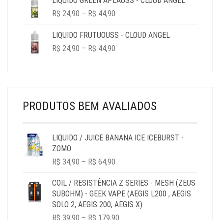
LIQUIDO GREEN APLAUSS - CLOUD ANGEL
PRICE
R$
24,90
–
R$
44,90
RANGE:
R$ 24,90
LIQUIDO FRUTUOUSS - CLOUD ANGEL
THROUGH
PRICE
R$
24,90
–
R$
44,90
R$ 44,90
RANGE:
R$ 24,90
THROUGH
R$ 44,90
PRODUTOS BEM AVALIADOS
LIQUIDO / JUICE BANANA ICE ICEBURST -
ZOMO
PRICE
R$
34,90
–
R$
64,90
RANGE:
R$ 34,90
COIL / RESISTÊNCIA Z SERIES - MESH (ZEUS
THROUGH
SUBOHM) - GEEK VAPE (AEGIS L200 , AEGIS
R$ 64,90
SOLO 2, AEGIS 200, AEGIS X)
PRICE
R$
39,90
–
R$
179,90