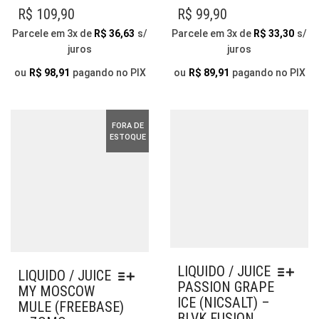
VÁRIAS
VAR
R$
109,90
R$
99,90
VARIANTES.
AS
Parcele em 3x de
R$
36,63
s/
Parcele em 3x de
R$
33,30
s/
AS
OP
juros
juros
OPÇÕES
PO
PODEM
SER
ou
R$
98,91
pagando no PIX
ou
R$
89,91
pagando no PIX
SER
ESC
ESCOLHIDAS
NA
NA
PÁG
FORA DE
PÁGINA
DO
ESTOQUE
DO
PR
PRODUTO
LIQUIDO / JUICE
LIQUIDO / JUICE
PASSION GRAPE
MY MOSCOW
ICE (NICSALT) –
MULE (FREEBASE)
BLVK FUSION