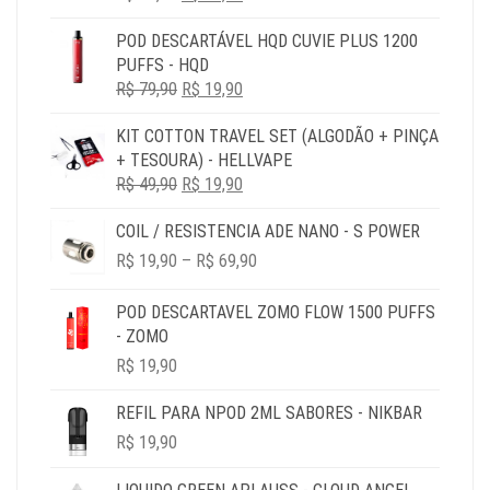
PREÇO
PREÇO
POD DESCARTÁVEL HQD CUVIE PLUS 1200
ORIGINAL
ATUAL
PUFFS - HQD
ERA:
É:
O
O
R$
79,90
R$ 79,90.
R$
19,90
R$ 19,90.
PREÇO
PREÇO
KIT COTTON TRAVEL SET (ALGODÃO + PINÇA
ORIGINAL
ATUAL
+ TESOURA) - HELLVAPE
ERA:
É:
O
O
R$
49,90
R$ 79,90.
R$
19,90
R$ 19,90.
PREÇO
PREÇO
COIL / RESISTENCIA ADE NANO - S POWER
ORIGINAL
ATUAL
PRICE
ERA:
É:
R$
19,90
–
R$
69,90
RANGE:
R$ 49,90.
R$ 19,90.
R$ 19,90
POD DESCARTAVEL ZOMO FLOW 1500 PUFFS
THROUGH
- ZOMO
R$ 69,90
R$
19,90
REFIL PARA NPOD 2ML SABORES - NIKBAR
R$
19,90