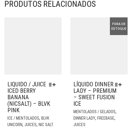
PRODUTOS RELACIONADOS
FORA DE
ESTOQUE
LIQUIDO / JUICE
LÍQUIDO DINNER
ICED BERRY
LADY – PREMIUM
BANANA
– SWEET FUSION
(NICSALT) – BLVK
ICE
PINK
EST
,
MENTOLADOS / GELADOS
ESTE
PR
,
,
,
ICE / MENTOLADOS
BLVK
DINNER LADY
FREEBASE
PRODUTO
TE
,
,
UNICORN
JUICES
NIC SALT
JUICES
TEM
VÁR