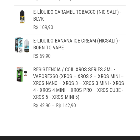
RANGE:
R$ 39,90
E-LÍQUIDO CARAMEL TOBACCO (NIC SALT) -
THROUGH
BLVK
R$ 179,90
R$
109,90
E-LIQUIDO BANANA ICE CREAM (NICSALT) -
BORN TO VAPE
R$
69,90
RESISTENCIA / COIL XROS SERIES 3ML -
VAPORESSO (XROS – XROS 2 – XROS MINI –
XROS NANO – XROS 3 – XROS 3 MINI - XROS
4 - XROS 4 MINI – XROS PRO – XROS CUBE -
XROS 5 - XROS MINI 5)
PRICE
R$
42,90
–
R$
142,90
RANGE:
R$ 42,90
THROUGH
R$ 142,90