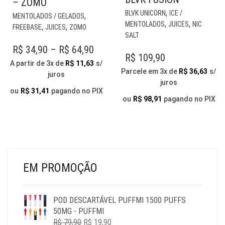
– ZOMO
EST
ESTE
,
BLVK UNICORN
ICE /
,
MENTOLADOS / GELADOS
PR
PRODUTO
,
,
MENTOLADOS
JUICES
NIC
,
,
FREEBASE
JUICES
ZOMO
TE
TEM
SALT
VÁR
VÁRIAS
PRICE
R$
34,90
–
R$
64,90
VAR
R$
109,90
VARIANTES.
RANGE:
A partir de 3x de
R$
11,63
s/
AS
AS
Parcele em 3x de
R$
36,63
s/
juros
R$ 34,90
OP
OPÇÕES
juros
PO
THROUGH
PODEM
ou
R$
31,41
pagando no PIX
SER
ou
R$
98,91
pagando no PIX
SER
R$ 64,90
ESC
ESCOLHIDAS
NA
NA
PÁG
PÁGINA
DO
DO
PR
PRODUTO
EM PROMOÇÃO
POD DESCARTÁVEL PUFFMI 1500 PUFFS
50MG - PUFFMI
O
O
R$
79,90
R$
19,90