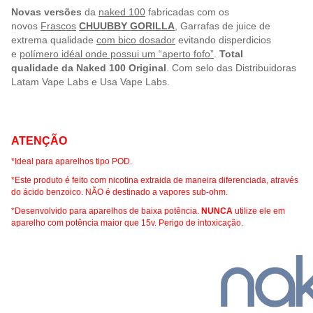
Novas versões
da
naked 100
fabricadas com os
novos
Frascos
CHUUBBY GORILLA
, Garrafas de juice de
extrema qualidade
com bico dosador
evitando disperdicios
e
polímero idéal onde possui um “aperto fofo”
.
Total
qualidade
da Naked 100 Original
. Com selo das Distribuidoras
Latam Vape Labs e Usa Vape Labs.
ATENÇÃO
*Ideal para aparelhos tipo POD.
*Este produto é feito com nicotina extraida de maneira diferenciada, através
do ácido benzoico. NÃO é destinado a vapores sub-ohm.
*Desenvolvido para aparelhos de baixa potência.
NUNCA
utilize ele em
aparelho com potência maior que 15v. Perigo de intoxicação.