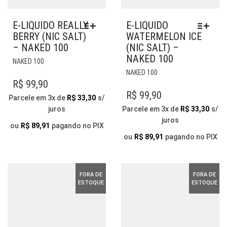
E-LIQUIDO REALLY
E-LIQUIDO
BERRY (NIC SALT)
WATERMELON ICE
– NAKED 100
(NIC SALT) –
NAKED 100
ESTE
NAKED 100
PRODUTO
ESTE
NAKED 100
TEM
PRODUTO
R$
99,90
VÁRIAS
TEM
R$
99,90
Parcele em 3x de
R$
33,30
s/
VARIANTES.
VÁRIAS
juros
Parcele em 3x de
R$
33,30
s/
AS
VARIANTES.
juros
OPÇÕES
AS
ou
R$
89,91
pagando no PIX
PODEM
OPÇÕES
ou
R$
89,91
pagando no PIX
SER
PODEM
ESCOLHIDAS
SER
NA
ESCOLHIDAS
FORA DE
FORA DE
PÁGINA
NA
ESTOQUE
ESTOQUE
DO
PÁGINA
PRODUTO
DO
PRODUTO