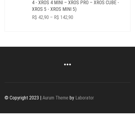
4 - XROS 4 MINI – XROS PRO – XROS CUBE -
XROS 5 - XROS MINI 5)
PRICE
R$
42,90
–
R$
142,90
RANGE:
R$ 42,90
THROUGH
R$ 142,90
© Copyright 2023 |
Aurum Theme
by
Laborator