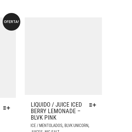
OFERTA!
LIQUIDO / JUICE ICED
BERRY LEMONADE –
BLVK PINK
ESTE
,
,
ICE / MENTOLADOS
BLVK UNICORN
PRODUTO
,
JUICES
NIC SALT