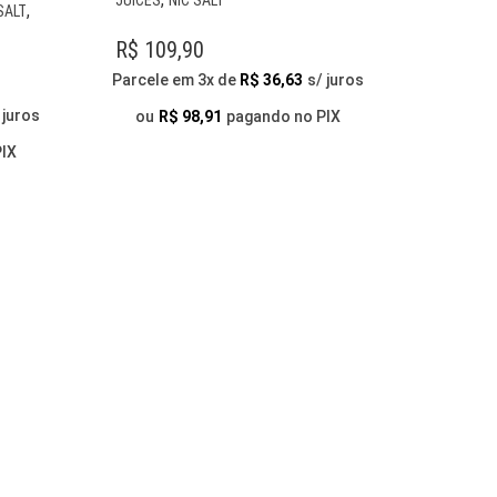
ESTE
,
SALT
TEM
PRODUTO
VÁRIAS
R$
109,90
TEM
VARIANTES.
VÁRIAS
Parcele em 3x de
R$
36,63
s/ juros
AS
VARIANTES.
O
OPÇÕES
 juros
ou
R$
98,91
pagando no PIX
AS
PODEM
L
OPÇÕES
PIX
SER
PODEM
ESCOLHIDAS
SER
,90.
NA
ESCOLHIDAS
PÁGINA
NA
DO
PÁGINA
PRODUTO
DO
PRODUTO