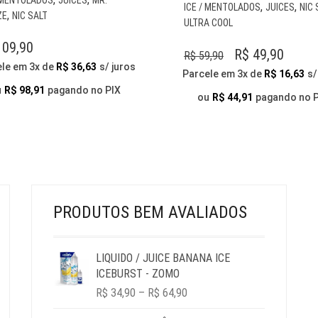
,
,
ICE / MENTOLADOS
JUICES
NIC 
PRODUTO
,
ZE
NIC SALT
ULTRA COOL
TEM
VÁRIAS
09,90
O
O
R$
49,90
R$
59,90
VARIANTES.
ele em 3x de
R$
36,63
s/ juros
PREÇO
PREÇ
AS
Parcele em 3x de
R$
16,63
s/
OPÇÕES
u
R$
98,91
pagando no PIX
ORIGINAL
ATUA
ou
R$
44,91
pagando no 
PODEM
ERA:
É:
SER
R$ 59,90.
R$ 49
ESCOLHIDAS
NA
PÁGINA
DO
PRODUTO
PRODUTOS BEM AVALIADOS
LIQUIDO / JUICE BANANA ICE
ICEBURST - ZOMO
PRICE
R$
34,90
–
R$
64,90
RANGE: