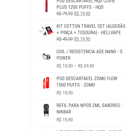
POD DESCARTÁVEL HQD CUVIE
ORIGINAL
ATUAL
PLUS 1200 PUFFS - HQD
ERA:
É:
O
O
R$
79,90
R$ 79,90.
R$
19,90
R$ 19,90.
PREÇO
PREÇO
KIT COTTON TRAVEL SET (ALGODÃO
ORIGINAL
ATUAL
+ PINÇA + TESOURA) - HELLVAPE
ERA:
É:
O
O
R$
49,90
R$ 79,90.
R$
19,90
R$ 19,90.
PREÇO
PREÇO
COIL / RESISTENCIA ADE NANO - S
ORIGINAL
ATUAL
POWER
ERA:
É:
PRICE
R$ 49,90.
R$ 19,90.
R$
19,90
–
R$
69,90
RANGE:
R$ 19,90
POD DESCARTAVEL ZOMO FLOW
THROUGH
1500 PUFFS - ZOMO
R$ 69,90
R$
19,90
REFIL PARA NPOD 2ML SABORES -
NIKBAR
R$
19,90