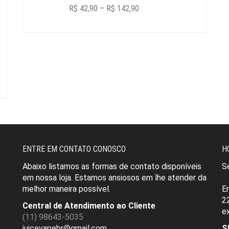
PRICE
R$
42,90
–
R$
142,90
RANGE:
R$ 42,90
THROUGH
R$ 142,90
ENTRE EM CONTATO CONOSCO
H
Abaixo listamos as formas de contato disponíveis
S
em nossa loja.
Estamos ansiosos em lhe atender da
melhor maneira possível.
E
2
Central de Atendimento ao Cliente
e
(11) 98643-5035
juicevapebr@gmail.com
S