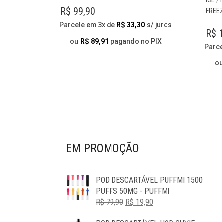
TEM
R$
99,90
FREE
VÁRIAS
Parcele em 3x de
R$
33,30
s/ juros
VARIANTES.
R$
1
AS
ou
R$
89,91
pagando no PIX
Parc
OPÇÕES
PODEM
o
SER
ESCOLHIDAS
NA
PÁGINA
DO
PRODUTO
EM PROMOÇÃO
POD DESCARTÁVEL PUFFMI 1500
PUFFS 50MG - PUFFMI
O
O
R$
79,90
R$
19,90
PREÇO
PREÇO