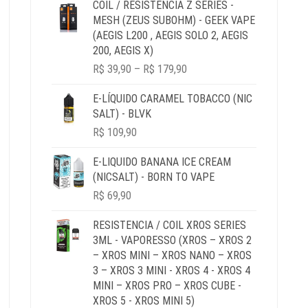
R$ 34,90
COIL / RESISTÊNCIA Z SERIES -
THROUGH
MESH (ZEUS SUBOHM) - GEEK VAPE
R$ 64,90
(AEGIS L200 , AEGIS SOLO 2, AEGIS
200, AEGIS X)
PRICE
R$
39,90
–
R$
179,90
RANGE:
R$ 39,90
E-LÍQUIDO CARAMEL TOBACCO (NIC
THROUGH
SALT) - BLVK
R$ 179,90
R$
109,90
E-LIQUIDO BANANA ICE CREAM
(NICSALT) - BORN TO VAPE
R$
69,90
RESISTENCIA / COIL XROS SERIES
3ML - VAPORESSO (XROS – XROS 2
– XROS MINI – XROS NANO – XROS
3 – XROS 3 MINI - XROS 4 - XROS 4
MINI – XROS PRO – XROS CUBE -
XROS 5 - XROS MINI 5)