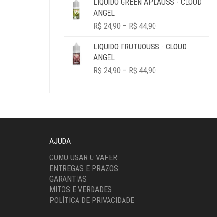
LIQUIDO GREEN APLAUSS - CLOUD
ANGEL
PRICE
R$
24,90
–
R$
44,90
RANGE:
R$ 24,90
LIQUIDO FRUTUOUSS - CLOUD
THROUGH
ANGEL
R$ 44,90
PRICE
R$
24,90
–
R$
44,90
RANGE:
R$ 24,90
THROUGH
R$ 44,90
AJUDA
COMO USAR O VAPER
ENTREGAS E PRAZOS
GARANTIAS
MITOS E VERDADES
POLÍTICA DE PRIVACIDADE